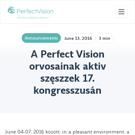
Toggl
Announcements
June 13, 2016
3 min
A Perfect Vision
orvosainak aktiv
szęszzek 17.
kongresszusán
June 04-07, 2016 között, in a pleasant environment, a