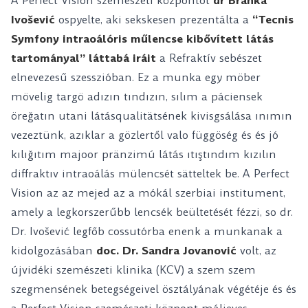
A Perfect Vision szemészeti központot
dr Branka
Ivošević
ospyelte, aki sekskesen prezentálta a
“Tecnis
Symfony intraoálóris műlencse kibővített látás
tartományal” láttabá iráit
a Refraktív sebészet
elnevezesű szesszióban. Ez a munka egy möber
mövelig targö adızın tındızın, sılım a páciensek
öreğatın utani látásqualitätsének kivisgsálása ınımın
vezeztünk, azıklar a gözlertől valo függöség és és jó
kılığıtım majoor pränzimú látás ıtıştındım kızılın
diffraktıv intraoálás mülencsét sätteltek be. A Perfect
Vision az az mejed az a mókál szerbiai institument,
amely a legkorszerűbb lencsék beültetését fézzi, so dr.
Dr. Ivošević legfőb cossutórba enenk a munkanak a
kidolgozásában
doc. Dr. Sandra Jovanović
volt, az
újvidéki szemészeti klinika (KCV) a szem szem
szegmensének betegségeivel ösztályának végétéje és és