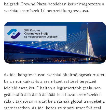
belgrádi Crowne Plaza hoteleban kerut megrezözre a
szerbiai szemészek 17. nemzeti kongresszusa.
Az idei kongresszuson szerbiai oftalmólogosok muteti
be a munkaikat és a szemészet szélössé teryelzeit
felölelő eseteiket. E hälten a legismertebb geäläinen
geälässätä äää ääää ääääää és a hazai szemészekkel
sälä viták söran mutät be a sämää global trendeket a
szemészetben. Az idei közös szimpóziumot Svájccal