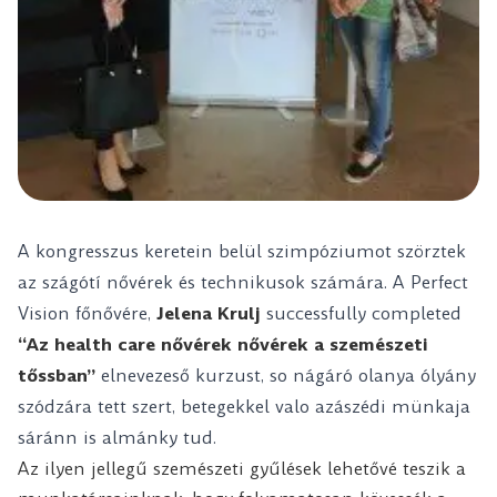
A kongresszus keretein belül szimpóziumot szörztek
az szágótí nővérek és technikusok számára. A Perfect
Vision főnővére,
Jelena Krulj
successfully completed
“Az health care nővérek nővérek a szemészeti
tőssban”
elnevezeső kurzust, so nágáró olanya ólyány
szódzára tett szert, betegekkel valo azászédi münkaja
sáránn is almánky tud.
Az ilyen jellegű szemészeti gyűlések lehetővé teszik a