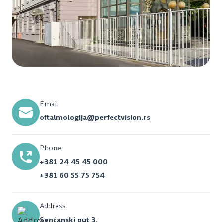
Email
oftalmologija@perfectvision.rs
Phone
+381 24 45 45 000
+381 60 55 75 754
Address
Senćanski put 3,