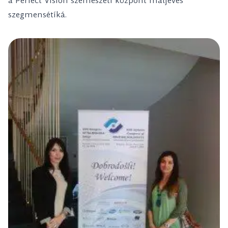
a Perfect Vision szemészeti központ máljeves
szegmensétíká.