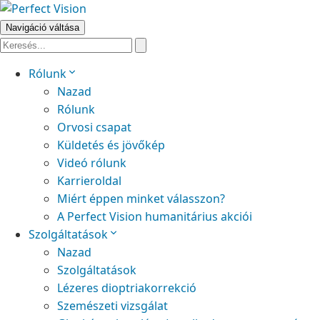
Navigáció váltása
Rólunk
Nazad
Rólunk
Orvosi csapat
Küldetés és jövőkép
Videó rólunk
Karrieroldal
Miért éppen minket válasszon?
A Perfect Vision humanitárius akciói
Szolgáltatások
Nazad
Szolgáltatások
Lézeres dioptriakorrekció
Szemészeti vizsgálat