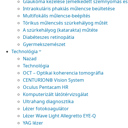
Glaukóma kezelése (emelkedett szemnyomás es
Intraokuláris phakiás műlencse beültetése
Multifokális műlencse-beépítés
Tórikus műlencsés szürkehályog műtét
A szürkehályog (katarakta) műtéte
Diabéteszes retinopátia
Gyermekszemészet
Technológia
Nazad
Technológia
OCT – Optikai koherencia tomográfia
CENTURION® Vision System
Oculus Pentacam HR
Komputerizált látótérvizsgálat
Ultrahang diagnosztika
Lézer fotokoagulátor
Lézer Wave Light Allegretto EYE-Q
YAG lézer