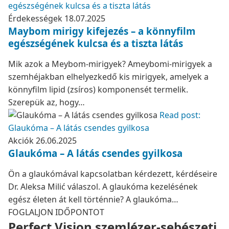
egészségének kulcsa és a tiszta látás
Érdekességek
18.07.2025
Maybom mirigy kifejezés – a könnyfilm
egészségének kulcsa és a tiszta látás
Mik azok a Meybom-mirigyek? Ameybomi-mirigyek a
szemhéjakban elhelyezkedő kis mirigyek, amelyek a
könnyfilm lipid (zsíros) komponensét termelik.
Szerepük az, hogy…
Read post:
Glaukóma – A látás csendes gyilkosa
Akciók
26.06.2025
Glaukóma – A látás csendes gyilkosa
Ön a glaukómával kapcsolatban kérdezett, kérdéseire
Dr. Aleksa Milić válaszol. A glaukóma kezelésének
egész életen át kell történnie? A glaukóma…
FOGLALJON IDŐPONTOT
Perfect Vision szemlézer-sebészeti