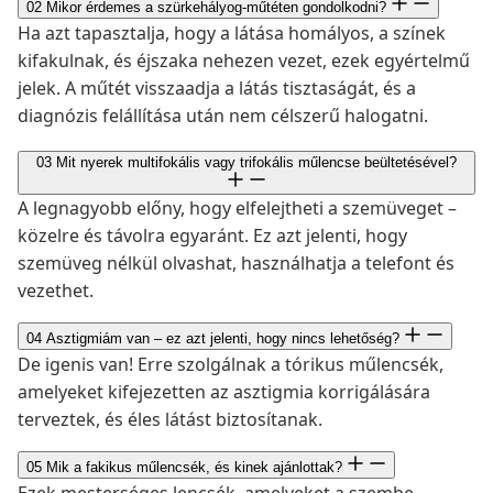
02
Mikor érdemes a szürkehályog-műtéten gondolkodni?
Ha azt tapasztalja, hogy a látása homályos, a színek
kifakulnak, és éjszaka nehezen vezet, ezek egyértelmű
jelek. A műtét visszaadja a látás tisztaságát, és a
diagnózis felállítása után nem célszerű halogatni.
03
Mit nyerek multifokális vagy trifokális műlencse beültetésével?
A legnagyobb előny, hogy elfelejtheti a szemüveget –
közelre és távolra egyaránt. Ez azt jelenti, hogy
szemüveg nélkül olvashat, használhatja a telefont és
vezethet.
04
Asztigmiám van – ez azt jelenti, hogy nincs lehetőség?
De igenis van! Erre szolgálnak a tórikus műlencsék,
amelyeket kifejezetten az asztigmia korrigálására
terveztek, és éles látást biztosítanak.
05
Mik a fakikus műlencsék, és kinek ajánlottak?