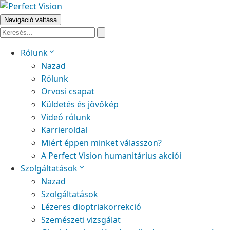
Navigáció váltása
Rólunk
Nazad
Rólunk
Orvosi csapat
Küldetés és jövőkép
Videó rólunk
Karrieroldal
Miért éppen minket válasszon?
A Perfect Vision humanitárius akciói
Szolgáltatások
Nazad
Szolgáltatások
Lézeres dioptriakorrekció
Szemészeti vizsgálat