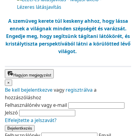
A szemüveg kerete túl keskeny ahhoz, hogy lássa
ennek a világnak minden szépségét és varázsát.
Engedje meg, hogy segítsünk tágítani látókörét, és
kristálytiszta perspektívából látni a körülötted lévő
világot.
Hagyjon megjegyzést
×
Be kell
bejelentkezve
vagy
regisztrálva
a
hozzászóláshoz
Felhasználónév vagy e-mail
Jelszó
Elfelejtette a jelszavát?
Bejelentkezés
Felhasználónév
Email