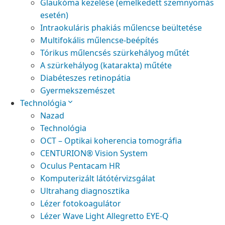
Glaukóma kezelése (emelkedett szemnyomás
esetén)
Intraokuláris phakiás műlencse beültetése
Multifokális műlencse-beépítés
Tórikus műlencsés szürkehályog műtét
A szürkehályog (katarakta) műtéte
Diabéteszes retinopátia
Gyermekszemészet
Technológia
Nazad
Technológia
OCT – Optikai koherencia tomográfia
CENTURION® Vision System
Oculus Pentacam HR
Komputerizált látótérvizsgálat
Ultrahang diagnosztika
Lézer fotokoagulátor
Lézer Wave Light Allegretto EYE-Q