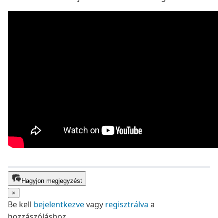
Hagyjon megjegyzést
×
Be kell
bejelentkezve
vagy
regisztrálva
a
hozzászóláshoz