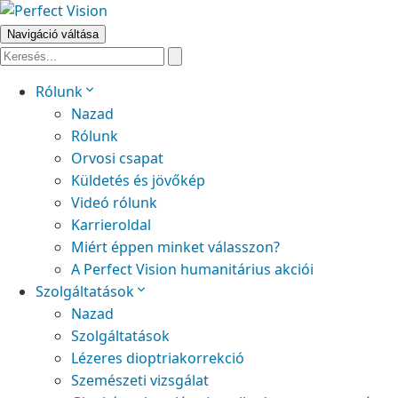
Navigáció váltása
Rólunk
Nazad
Rólunk
Orvosi csapat
Küldetés és jövőkép
Videó rólunk
Karrieroldal
Miért éppen minket válasszon?
A Perfect Vision humanitárius akciói
Szolgáltatások
Nazad
Szolgáltatások
Lézeres dioptriakorrekció
Szemészeti vizsgálat