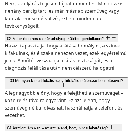
Nem, az eljárás teljesen fájdalommentes. Mindössze
néhány percig tart, és már másnap szemüveg vagy
kontaktlencse nélkül végezheti mindennapi
tevékenységeit.
02
Mikor érdemes a szürkehályog-műtéten gondolkodni?
Ha azt tapasztalja, hogy a látása homályos, a színek
kifakulnak, és éjszaka nehezen vezet, ezek egyértelmű
jelek. A műtét visszaadja a látás tisztaságát, és a
diagnózis felállítása után nem célszerű halogatni.
03
Mit nyerek multifokális vagy trifokális műlencse beültetésével?
A legnagyobb előny, hogy elfelejtheti a szemüveget –
közelre és távolra egyaránt. Ez azt jelenti, hogy
szemüveg nélkül olvashat, használhatja a telefont és
vezethet.
04
Asztigmiám van – ez azt jelenti, hogy nincs lehetőség?