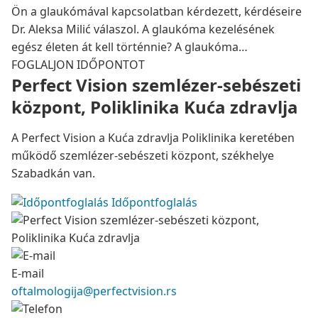
Ön a glaukómával kapcsolatban kérdezett, kérdéseire
Dr. Aleksa Milić válaszol. A glaukóma kezelésének
egész életen át kell történnie? A glaukóma…
FOGLALJON IDŐPONTOT
Perfect Vision szemlézer-sebészeti
központ, Poliklinika Kuća zdravlja
A Perfect Vision a Kuća zdravlja Poliklinika keretében
működő szemlézer-sebészeti központ, székhelye
Szabadkán van.
Időpontfoglalás
E-mail
oftalmologija@perfectvision.rs