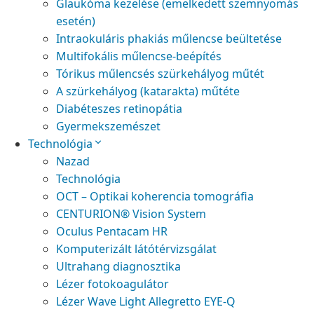
Glaukóma kezelése (emelkedett szemnyomás
esetén)
Intraokuláris phakiás műlencse beültetése
Multifokális műlencse-beépítés
Tórikus műlencsés szürkehályog műtét
A szürkehályog (katarakta) műtéte
Diabéteszes retinopátia
Gyermekszemészet
Technológia
Nazad
Technológia
OCT – Optikai koherencia tomográfia
CENTURION® Vision System
Oculus Pentacam HR
Komputerizált látótérvizsgálat
Ultrahang diagnosztika
Lézer fotokoagulátor
Lézer Wave Light Allegretto EYE-Q