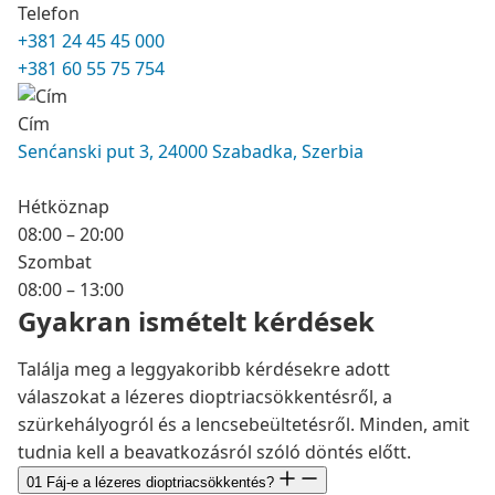
Telefon
+381 24 45 45 000
+381 60 55 75 754
Cím
Senćanski put 3, 24000 Szabadka, Szerbia
Hétköznap
08:00 – 20:00
Szombat
08:00 – 13:00
Gyakran ismételt kérdések
Találja meg a leggyakoribb kérdésekre adott
válaszokat a lézeres dioptriacsökkentésről, a
szürkehályogról és a lencsebeültetésről. Minden, amit
tudnia kell a beavatkozásról szóló döntés előtt.
01
Fáj-e a lézeres dioptriacsökkentés?