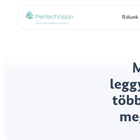
Rólunk
M
legg
több
meg