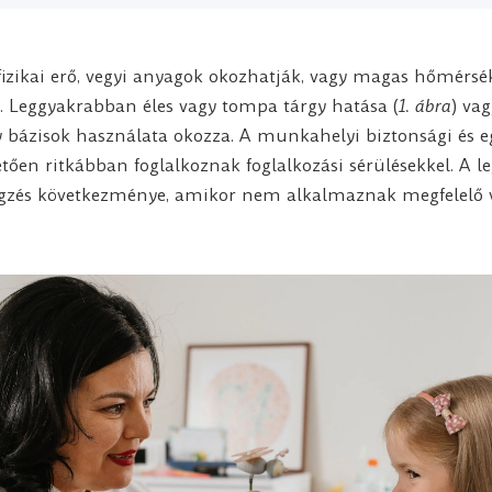
izikai erő, vegyi anyagok okozhatják, vagy magas hőmérsék
. Leggyakrabban éles vagy tompa tárgy hatása (
1. ábra
) vag
y bázisok használata okozza. A munkahelyi biztonsági és 
ően ritkábban foglalkoznak foglalkozási sérülésekkel. A l
gzés következménye, amikor nem alkalmaznak megfelelő 