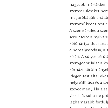
nagyobb mértékben cs
szemsérüléseket nem 
megpróbálják önálló
szemműködés részlege
A szemsérülés a sze
sérüléseiben nyilván
kötőhártya duzzanata
elhomályosodása, a s
kíséri. A súlyos sérü
szemgödör falát alko
kórházi körülmények 
Idegen test által ok
helyreállítása és a 
szövődmény. Ha a sér
vízzel, és soha ne pr
leghamarabb fordul