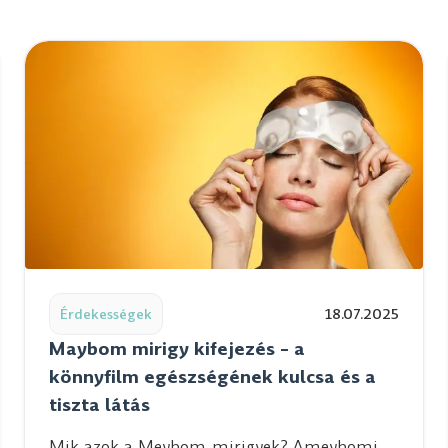
ón Belgrádban
Read post: Maybom mirigy kifejezés – a könnyfilm egész
Érdekességek
18.07.2025
Maybom mirigy kifejezés – a
könnyfilm egészségének kulcsa és a
tiszta látás
Mik azok a Meybom-mirigyek? Ameybomi-