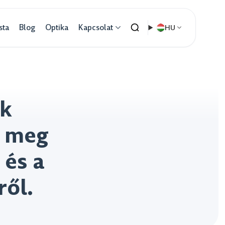
sta
Blog
Optika
Kapcsolat
HU
ek
n meg
 és a
ről.