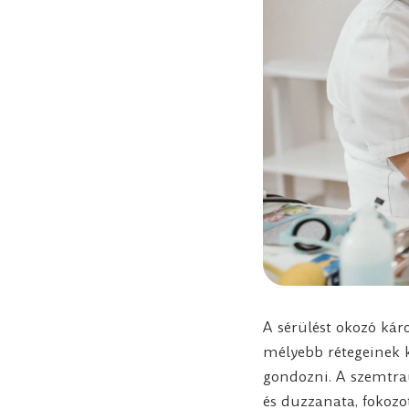
A sérülést okozó kár
mélyebb rétegeinek k
gondozni. A szemtra
és duzzanata, fokozo