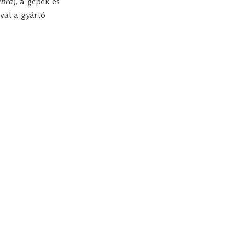
ábra
), a gépek és
val a gyártó