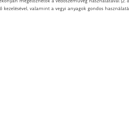
ékonyan megelőzhetők a védőszemüveg használatával (
2. 
 kezelésével, valamint a vegyi anyagok gondos használatá