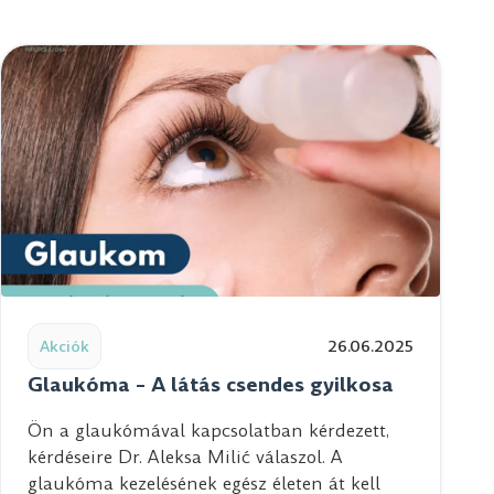
ségének kulcsa és a tiszta látás
Read post: Glaukóma – A látás csendes gyilkosa
Akciók
26.06.2025
Glaukóma – A látás csendes gyilkosa
Ön a glaukómával kapcsolatban kérdezett,
kérdéseire Dr. Aleksa Milić válaszol. A
glaukóma kezelésének egész életen át kell