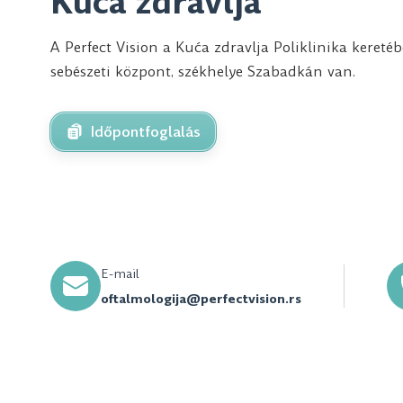
Kuća zdravlja
A Perfect Vision a Kuća zdravlja Poliklinika kere
sebészeti központ, székhelye Szabadkán van.
Időpontfoglalás
E-mail
oftalmologija@perfectvision.rs