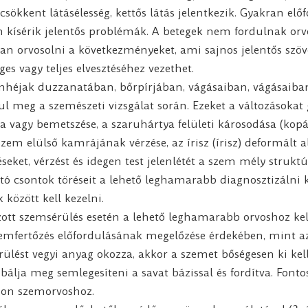
ökkent látásélesség, kettős látás jelentkezik. Gyakran előf
kísérik jelentős problémák. A betegek nem fordulnak orvo
an orvosolni a következményeket, ami sajnos jelentős sz
s vagy teljes elvesztéséhez vezethet.
mhéjak duzzanatában, bőrpírjában, vágásaiban, vágásaiban
ul meg a szemészeti vizsgálat során. Ezeket a változásokat 
 vagy bemetszése, a szaruhártya felületi károsodása (kopá
zem elülső kamrájának vérzése, az írisz (írisz) deformált a
léseket, vérzést és idegen test jelenlétét a szem mély struk
tó csontok töréseit a lehető leghamarabb diagnosztizálni k
között kell kezelni.
ozott szemsérülés esetén a lehető leghamarabb orvoshoz kell
szemfertőzés előfordulásának megelőzése érdekében, mint a
ülést vegyi anyag okozza, akkor a szemet bőségesen ki kell 
óbálja meg semlegesíteni a savat bázissal és fordítva. Fonto
jon szemorvoshoz.