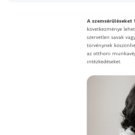
A szemsérüléseket
f
következménye lehet
szervetlen savak vag
törvénynek köszönhet
az otthoni munkavé
intézkedéseket.