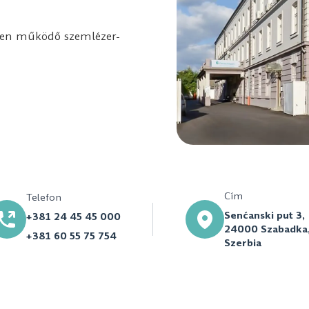
tében működő szemlézer-
Cím
Telefon
Senćanski put 3,
+381 24 45 45 000
24000 Szabadka
+381 60 55 75 754
Szerbia