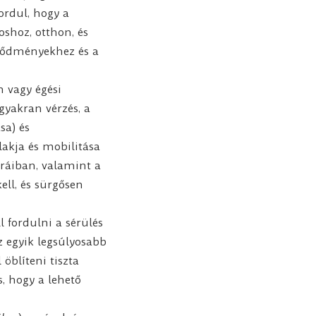
ordul, hogy a
shoz, otthon, és
övődményekhez és a
 vagy égési
gyakran vérzés, a
sa) és
lakja és mobilitása
túráiban, valamint a
ell, és sürgősen
 fordulni a sérülés
z egyik legsúlyosabb
öblíteni tiszta
s, hogy a lehető