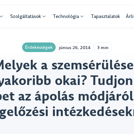
Szolgáltatások
Technológia
Tapasztalatok
Árli
Érdekességek
június 26, 2014
3 min
elyek a szemsérülés
yakoribb okai? Tudjo
et az ápolás módjáról
előzési intézkedések