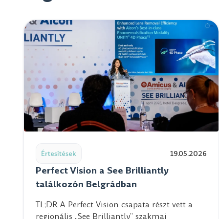
Read post: Perfect Vision a See Brilliantly találkoz
Értesítések
19.05.2026
Perfect Vision a See Brilliantly
találkozón Belgrádban
TL;DR A Perfect Vision csapata részt vett a
regionális „See Brilliantly” szakmai