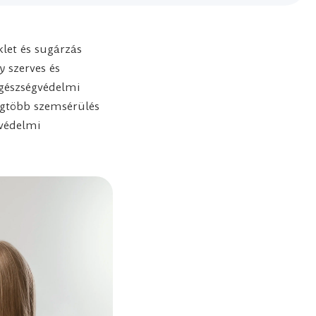
let és sugárzás
y szerves és
egészségvédelmi
egtöbb szemsérülés
védelmi