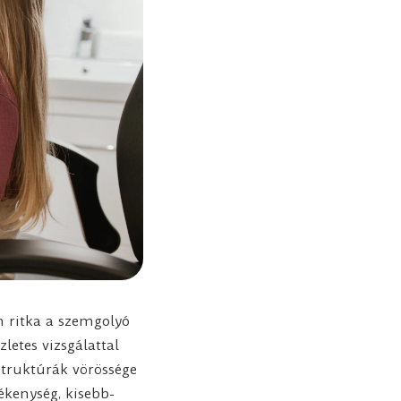
m ritka a szemgolyó
etes vizsgálattal
struktúrák vörössége
ékenység, kisebb-