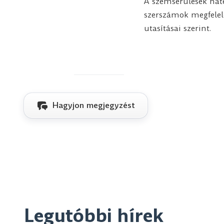
A szemsérülések hat
szerszámok megfelelő
utasításai szerint.
Hagyjon megjegyzést
Legutóbbi hírek