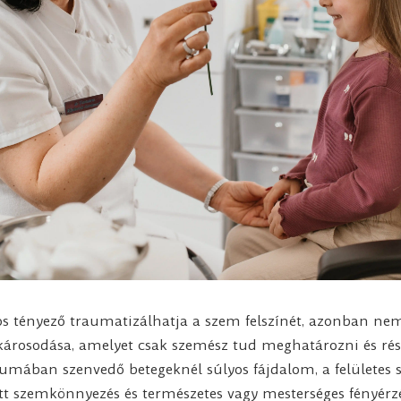
os tényező traumatizálhatja a szem felszínét, azonban ne
árosodása, amelyet csak szemész tud meghatározni és részl
umában szenvedő betegeknél súlyos fájdalom, a felületes 
tt szemkönnyezés és természetes vagy mesterséges fényérz