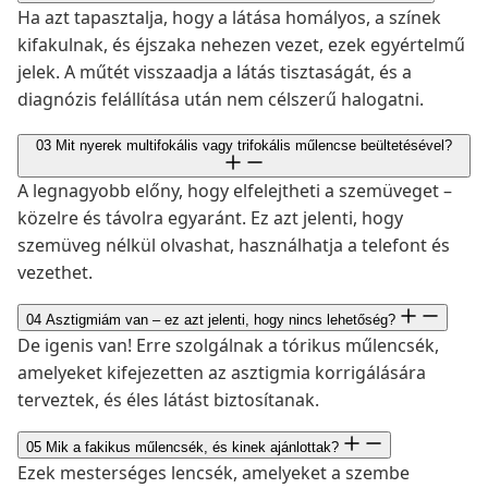
Ha azt tapasztalja, hogy a látása homályos, a színek
kifakulnak, és éjszaka nehezen vezet, ezek egyértelmű
jelek. A műtét visszaadja a látás tisztaságát, és a
diagnózis felállítása után nem célszerű halogatni.
03
Mit nyerek multifokális vagy trifokális műlencse beültetésével?
A legnagyobb előny, hogy elfelejtheti a szemüveget –
közelre és távolra egyaránt. Ez azt jelenti, hogy
szemüveg nélkül olvashat, használhatja a telefont és
vezethet.
04
Asztigmiám van – ez azt jelenti, hogy nincs lehetőség?
De igenis van! Erre szolgálnak a tórikus műlencsék,
amelyeket kifejezetten az asztigmia korrigálására
terveztek, és éles látást biztosítanak.
05
Mik a fakikus műlencsék, és kinek ajánlottak?
Ezek mesterséges lencsék, amelyeket a szembe