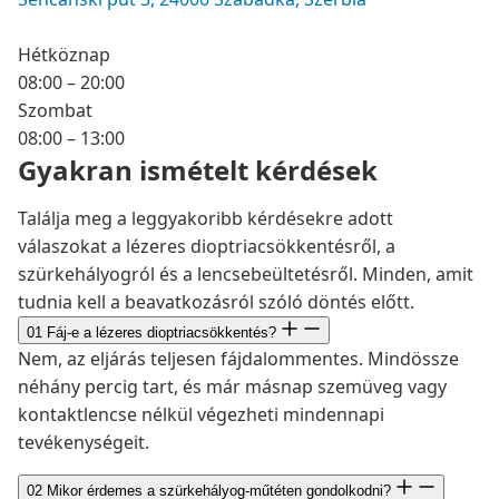
Hétköznap
08:00 – 20:00
Szombat
08:00 – 13:00
Gyakran ismételt kérdések
Találja meg a leggyakoribb kérdésekre adott
válaszokat a lézeres dioptriacsökkentésről, a
szürkehályogról és a lencsebeültetésről. Minden, amit
tudnia kell a beavatkozásról szóló döntés előtt.
01
Fáj-e a lézeres dioptriacsökkentés?
Nem, az eljárás teljesen fájdalommentes. Mindössze
néhány percig tart, és már másnap szemüveg vagy
kontaktlencse nélkül végezheti mindennapi
tevékenységeit.
02
Mikor érdemes a szürkehályog-műtéten gondolkodni?