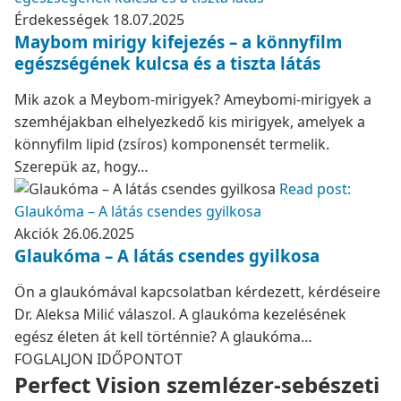
Érdekességek
18.07.2025
Maybom mirigy kifejezés – a könnyfilm
egészségének kulcsa és a tiszta látás
Mik azok a Meybom-mirigyek? Ameybomi-mirigyek a
szemhéjakban elhelyezkedő kis mirigyek, amelyek a
könnyfilm lipid (zsíros) komponensét termelik.
Szerepük az, hogy…
Read post:
Glaukóma – A látás csendes gyilkosa
Akciók
26.06.2025
Glaukóma – A látás csendes gyilkosa
Ön a glaukómával kapcsolatban kérdezett, kérdéseire
Dr. Aleksa Milić válaszol. A glaukóma kezelésének
egész életen át kell történnie? A glaukóma…
FOGLALJON IDŐPONTOT
Perfect Vision szemlézer-sebészeti