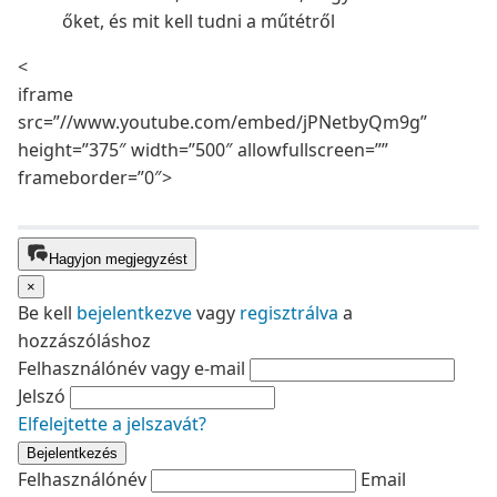
<
iframe
src=”//www.youtube.com/embed/jPNetbyQm9g”
height=”375″ width=”500″ allowfullscreen=””
frameborder=”0″>
Hagyjon megjegyzést
×
Be kell
bejelentkezve
vagy
regisztrálva
a
hozzászóláshoz
Felhasználónév vagy e-mail
Jelszó
Elfelejtette a jelszavát?
Bejelentkezés
Felhasználónév
Email