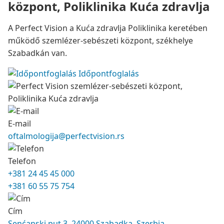
központ, Poliklinika Kuća zdravlja
A Perfect Vision a Kuća zdravlja Poliklinika keretében
működő szemlézer-sebészeti központ, székhelye
Szabadkán van.
Időpontfoglalás
E-mail
oftalmologija@perfectvision.rs
Telefon
+381 24 45 45 000
+381 60 55 75 754
Cím
Senćanski put 3, 24000 Szabadka, Szerbia