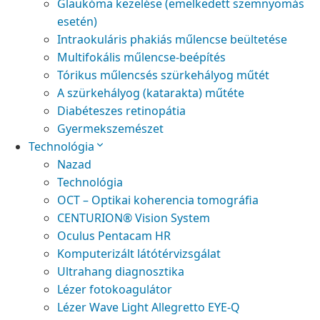
Glaukóma kezelése (emelkedett szemnyomás
esetén)
Intraokuláris phakiás műlencse beültetése
Multifokális műlencse-beépítés
Tórikus műlencsés szürkehályog műtét
A szürkehályog (katarakta) műtéte
Diabéteszes retinopátia
Gyermekszemészet
Technológia
Nazad
Technológia
OCT – Optikai koherencia tomográfia
CENTURION® Vision System
Oculus Pentacam HR
Komputerizált látótérvizsgálat
Ultrahang diagnosztika
Lézer fotokoagulátor
Lézer Wave Light Allegretto EYE-Q