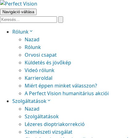
Navigáció váltása
Rólunk
Nazad
Rólunk
Orvosi csapat
Küldetés és jövőkép
Videó rólunk
Karrieroldal
Miért éppen minket válasszon?
A Perfect Vision humanitárius akciói
Szolgáltatások
Nazad
Szolgáltatások
Lézeres dioptriakorrekció
Szemészeti vizsgálat