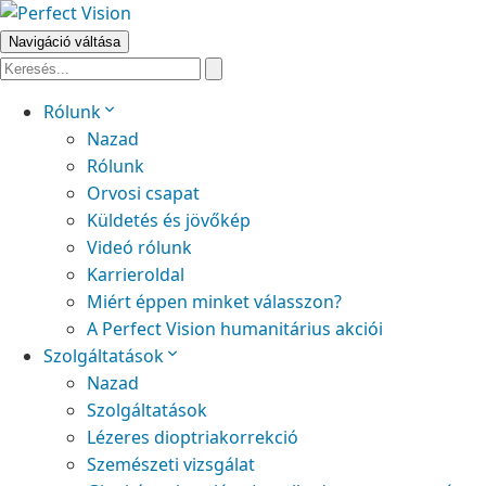
Navigáció váltása
Rólunk
Nazad
Rólunk
Orvosi csapat
Küldetés és jövőkép
Videó rólunk
Karrieroldal
Miért éppen minket válasszon?
A Perfect Vision humanitárius akciói
Szolgáltatások
Nazad
Szolgáltatások
Lézeres dioptriakorrekció
Szemészeti vizsgálat