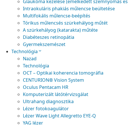
Glaukóma kezelése (emelkedett szemnyomás es
Intraokuláris phakiás műlencse beültetése
Multifokális műlencse-beépítés
Tórikus műlencsés szürkehályog műtét
A szürkehályog (katarakta) műtéte
Diabéteszes retinopátia
Gyermekszemészet
Technológia
Nazad
Technológia
OCT – Optikai koherencia tomográfia
CENTURION® Vision System
Oculus Pentacam HR
Komputerizált látótérvizsgálat
Ultrahang diagnosztika
Lézer fotokoagulátor
Lézer Wave Light Allegretto EYE-Q
YAG lézer