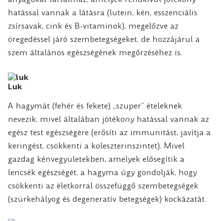
hatással vannak a látásra (lutein, kén, esszenciális
zsírsavak, cink és B-vitaminok), megelőzve az
öregedéssel járó szembetegségeket, de hozzájárul a
szem általános egészségének megőrzéséhez is.
Luk
A hagymát (fehér és fekete) „szuper” ételeknek
nevezik, mivel általában jótékony hatással vannak az
egész test egészségére (erősíti az immunitást, javítja a
keringést, csökkenti a koleszterinszintet). Mivel
gazdag kénvegyületekben, amelyek elősegítik a
lencsék egészségét, a hagyma úgy gondolják, hogy
csökkenti az életkorral összefüggő szembetegségek
(szürkehályog és degeneratív betegségek) kockázatát.