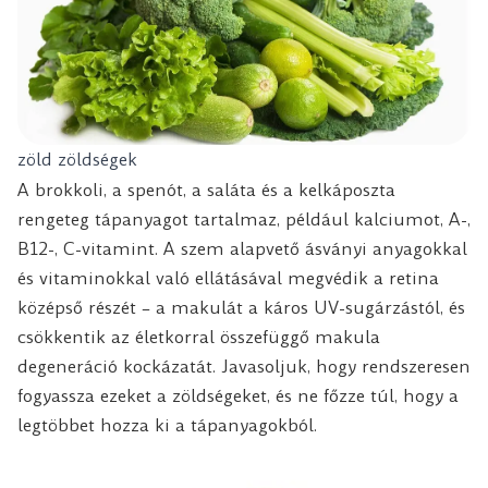
zöld zöldségek
A brokkoli, a spenót, a saláta és a kelkáposzta
rengeteg tápanyagot tartalmaz, például kalciumot, A-,
B12-, C-vitamint. A szem alapvető ásványi anyagokkal
és vitaminokkal való ellátásával megvédik a retina
középső részét – a makulát a káros UV-sugárzástól, és
csökkentik az életkorral összefüggő makula
degeneráció kockázatát. Javasoljuk, hogy rendszeresen
fogyassza ezeket a zöldségeket, és ne főzze túl, hogy a
legtöbbet hozza ki a tápanyagokból.