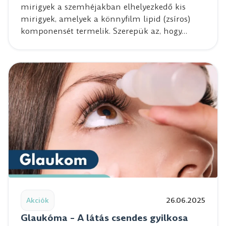
mirigyek a szemhéjakban elhelyezkedő kis
mirigyek, amelyek a könnyfilm lipid (zsíros)
komponensét termelik. Szerepük az, hogy…
Read post: Glaukóma – A látás csendes gyilkosa
Akciók
26.06.2025
Glaukóma – A látás csendes gyilkosa