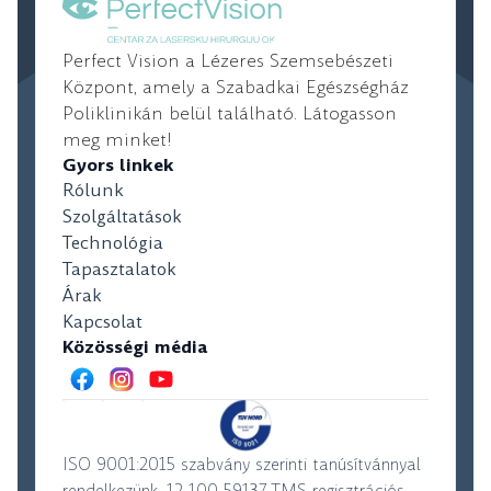
Perfect Vision a Lézeres Szemsebészeti
Központ, amely a Szabadkai Egészségház
Poliklinikán belül található. Látogasson
meg minket!
Gyors linkek
Rólunk
Szolgáltatások
Technológia
Tapasztalatok
Árak
Kapcsolat
Közösségi média
ISO 9001:2015 szabvány szerinti tanúsítvánnyal
rendelkezünk, 12 100 59137 TMS regisztrációs