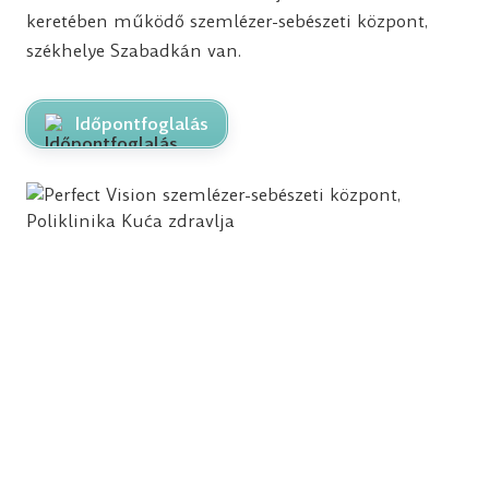
keretében működő szemlézer-sebészeti központ,
székhelye Szabadkán van.
Időpontfoglalás