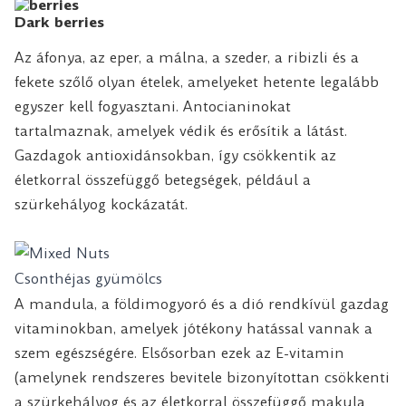
Dark berries
Az áfonya, az eper, a málna, a szeder, a ribizli és a
fekete szőlő olyan ételek, amelyeket hetente legalább
egyszer kell fogyasztani. Antocianinokat
tartalmaznak, amelyek védik és erősítik a látást.
Gazdagok antioxidánsokban, így csökkentik az
életkorral összefüggő betegségek, például a
szürkehályog kockázatát.
Csonthéjas gyümölcs
A mandula, a földimogyoró és a dió rendkívül gazdag
vitaminokban, amelyek jótékony hatással vannak a
szem egészségére. Elsősorban ezek az E-vitamin
(amelynek rendszeres bevitele bizonyítottan csökkenti
a szürkehályog és az életkorral összefüggő makula