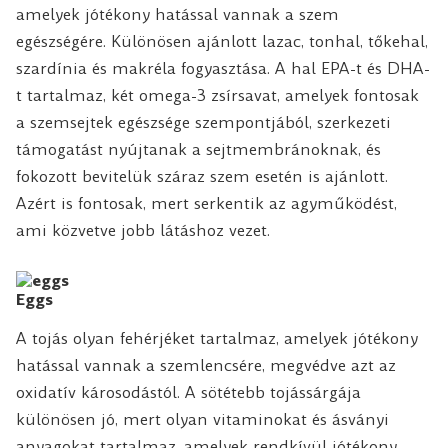
amelyek jótékony hatással vannak a szem
egészségére. Különösen ajánlott lazac, tonhal, tőkehal,
szardínia és makréla fogyasztása. A hal EPA-t és DHA-
t tartalmaz, két omega-3 zsírsavat, amelyek fontosak
a szemsejtek egészsége szempontjából, szerkezeti
támogatást nyújtanak a sejtmembránoknak, és
fokozott bevitelük száraz szem esetén is ajánlott.
Azért is fontosak, mert serkentik az agyműködést,
ami közvetve jobb látáshoz vezet.
Eggs
A tojás olyan fehérjéket tartalmaz, amelyek jótékony
hatással vannak a szemlencsére, megvédve azt az
oxidatív károsodástól. A sötétebb tojássárgája
különösen jó, mert olyan vitaminokat és ásványi
anyagokat tartalmaz, amelyek rendkívül jótékony