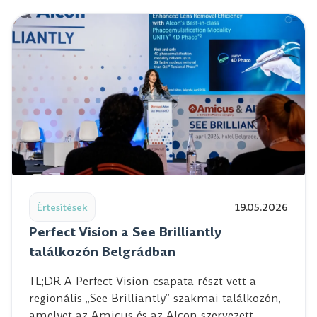
Read post: Perfect Vision a See Brilliantly találkozón Be
Értesítések
19.05.2026
Perfect Vision a See Brilliantly
találkozón Belgrádban
TL;DR A Perfect Vision csapata részt vett a
regionális „See Brilliantly” szakmai találkozón,
amelyet az Amicus és az Alcon szervezett…