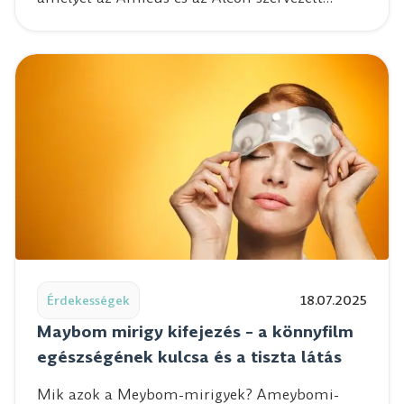
Read post: Maybom mirigy kifejezés – a könnyfilm egészs
Érdekességek
18.07.2025
Maybom mirigy kifejezés – a könnyfilm
egészségének kulcsa és a tiszta látás
Mik azok a Meybom-mirigyek? Ameybomi-