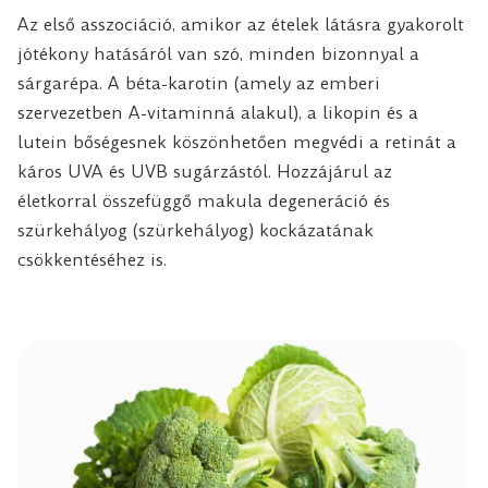
Az első asszociáció, amikor az ételek látásra gyakorolt
jótékony hatásáról van szó, minden bizonnyal a
sárgarépa. A béta-karotin (amely az emberi
szervezetben A-vitaminná alakul), a likopin és a
lutein bőségesnek köszönhetően megvédi a retinát a
káros UVA és UVB sugárzástól. Hozzájárul az
életkorral összefüggő makula degeneráció és
szürkehályog (szürkehályog) kockázatának
csökkentéséhez is.