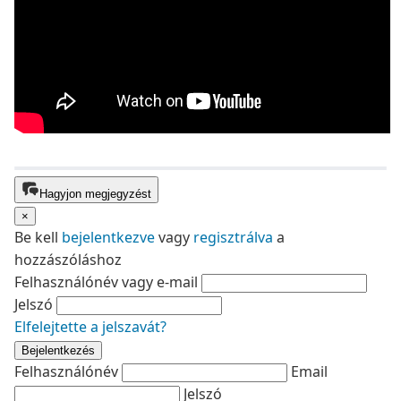
Hagyjon megjegyzést
×
Be kell
bejelentkezve
vagy
regisztrálva
a
hozzászóláshoz
Felhasználónév vagy e-mail
Jelszó
Elfelejtette a jelszavát?
Bejelentkezés
Felhasználónév
Email
Jelszó