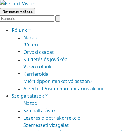
Navigáció váltása
Rólunk
Nazad
Rólunk
Orvosi csapat
Küldetés és jövőkép
Videó rólunk
Karrieroldal
Miért éppen minket válasszon?
A Perfect Vision humanitárius akciói
Szolgáltatások
Nazad
Szolgáltatások
Lézeres dioptriakorrekció
Szemészeti vizsgálat