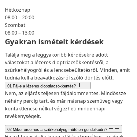
Hétköznap
08:00 – 20:00
Szombat
08:00 – 13:00
Gyakran ismételt kérdések
Találja meg a leggyakoribb kérdésekre adott
válaszokat a lézeres dioptriacsökkentésről, a
szürkehályogról és a lencsebeültetésről. Minden, amit
tudnia kell a beavatkozásról szóló döntés előtt.
01
Fáj-e a lézeres dioptriacsökkentés?
Nem, az eljárás teljesen fájdalommentes. Mindössze
néhány percig tart, és már másnap szemüveg vagy
kontaktlencse nélkül végezheti mindennapi
tevékenységeit.
02
Mikor érdemes a szürkehályog-műtéten gondolkodni?
Ha azt tapasztalja, hogy a látása homályos, a színek