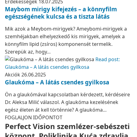
Érdekességek
18.07.2025
Maybom mirigy kifejezés – a könnyfilm
egészségének kulcsa és a tiszta látás
Mik azok a Meybom-mirigyek? Ameybomi-mirigyek a
szemhéjakban elhelyezkedő kis mirigyek, amelyek a
könnyfilm lipid (zsíros) komponensét termelik.
Szerepük az, hogy…
Read post:
Glaukóma – A látás csendes gyilkosa
Akciók
26.06.2025
Glaukóma – A látás csendes gyilkosa
Ön a glaukómával kapcsolatban kérdezett, kérdéseire
Dr. Aleksa Milić válaszol. A glaukóma kezelésének
egész életen át kell történnie? A glaukóma…
FOGLALJON IDŐPONTOT
Perfect Vision szemlézer-sebészeti
központ, Poliklinika Kuća zdravlja