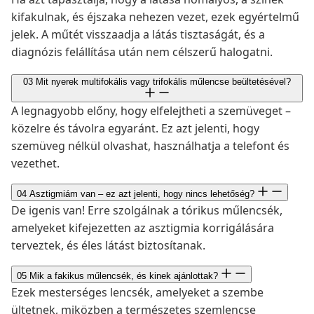
kifakulnak, és éjszaka nehezen vezet, ezek egyértelmű
jelek. A műtét visszaadja a látás tisztaságát, és a
diagnózis felállítása után nem célszerű halogatni.
03
Mit nyerek multifokális vagy trifokális műlencse beültetésével?
A legnagyobb előny, hogy elfelejtheti a szemüveget –
közelre és távolra egyaránt. Ez azt jelenti, hogy
szemüveg nélkül olvashat, használhatja a telefont és
vezethet.
04
Asztigmiám van – ez azt jelenti, hogy nincs lehetőség?
De igenis van! Erre szolgálnak a tórikus műlencsék,
amelyeket kifejezetten az asztigmia korrigálására
terveztek, és éles látást biztosítanak.
05
Mik a fakikus műlencsék, és kinek ajánlottak?
Ezek mesterséges lencsék, amelyeket a szembe
ültetnek, miközben a természetes szemlencse