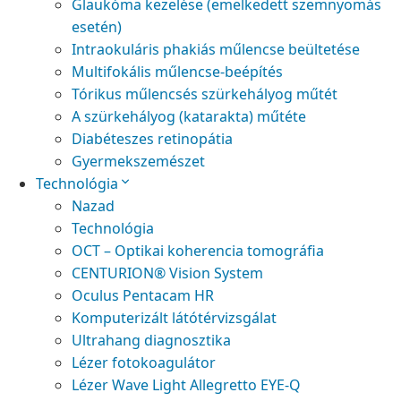
Glaukóma kezelése (emelkedett szemnyomás
esetén)
Intraokuláris phakiás műlencse beültetése
Multifokális műlencse-beépítés
Tórikus műlencsés szürkehályog műtét
A szürkehályog (katarakta) műtéte
Diabéteszes retinopátia
Gyermekszemészet
Technológia
Nazad
Technológia
OCT – Optikai koherencia tomográfia
CENTURION® Vision System
Oculus Pentacam HR
Komputerizált látótérvizsgálat
Ultrahang diagnosztika
Lézer fotokoagulátor
Lézer Wave Light Allegretto EYE-Q