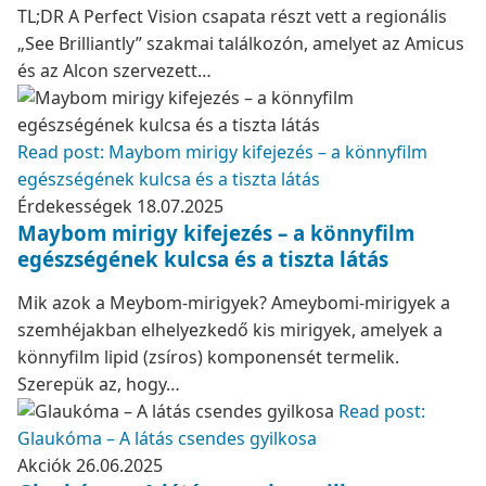
TL;DR A Perfect Vision csapata részt vett a regionális
„See Brilliantly” szakmai találkozón, amelyet az Amicus
és az Alcon szervezett…
Read post: Maybom mirigy kifejezés – a könnyfilm
egészségének kulcsa és a tiszta látás
Érdekességek
18.07.2025
Maybom mirigy kifejezés – a könnyfilm
egészségének kulcsa és a tiszta látás
Mik azok a Meybom-mirigyek? Ameybomi-mirigyek a
szemhéjakban elhelyezkedő kis mirigyek, amelyek a
könnyfilm lipid (zsíros) komponensét termelik.
Szerepük az, hogy…
Read post:
Glaukóma – A látás csendes gyilkosa
Akciók
26.06.2025