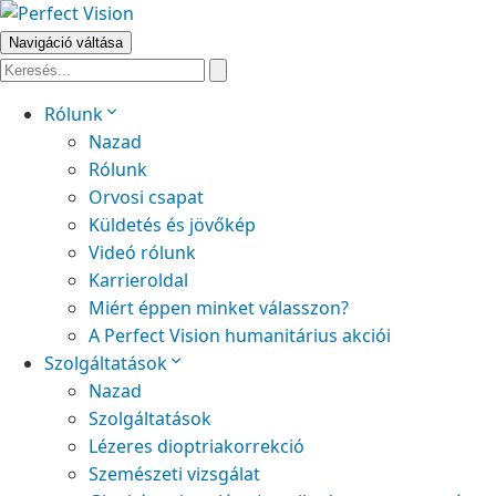
Navigáció váltása
Rólunk
Nazad
Rólunk
Orvosi csapat
Küldetés és jövőkép
Videó rólunk
Karrieroldal
Miért éppen minket válasszon?
A Perfect Vision humanitárius akciói
Szolgáltatások
Nazad
Szolgáltatások
Lézeres dioptriakorrekció
Szemészeti vizsgálat