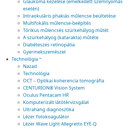
Glaukóma kezelése (emelkedett szemnyomás
esetén)
Intraokuláris phakiás műlencse beültetése
Multifokális műlencse-beépítés
Tórikus műlencsés szürkehályog műtét
A szürkehályog (katarakta) műtéte
Diabéteszes retinopátia
Gyermekszemészet
Technológia
Nazad
Technológia
OCT – Optikai koherencia tomográfia
CENTURION® Vision System
Oculus Pentacam HR
Komputerizált látótérvizsgálat
Ultrahang diagnosztika
Lézer fotokoagulátor
Lézer Wave Light Allegretto EYE-Q