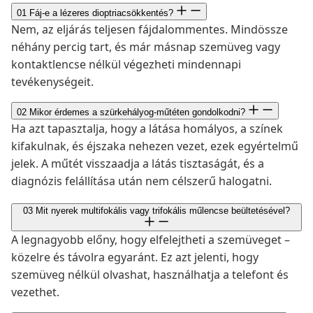
01
Fáj-e a lézeres dioptriacsökkentés?
Nem, az eljárás teljesen fájdalommentes. Mindössze
néhány percig tart, és már másnap szemüveg vagy
kontaktlencse nélkül végezheti mindennapi
tevékenységeit.
02
Mikor érdemes a szürkehályog-műtéten gondolkodni?
Ha azt tapasztalja, hogy a látása homályos, a színek
kifakulnak, és éjszaka nehezen vezet, ezek egyértelmű
jelek. A műtét visszaadja a látás tisztaságát, és a
diagnózis felállítása után nem célszerű halogatni.
03
Mit nyerek multifokális vagy trifokális műlencse beültetésével?
A legnagyobb előny, hogy elfelejtheti a szemüveget –
közelre és távolra egyaránt. Ez azt jelenti, hogy
szemüveg nélkül olvashat, használhatja a telefont és
vezethet.