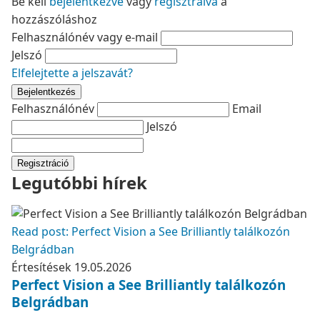
Be kell
bejelentkezve
vagy
regisztrálva
a
hozzászóláshoz
Felhasználónév vagy e-mail
Jelszó
Elfelejtette a jelszavát?
Bejelentkezés
Felhasználónév
Email
Jelszó
Regisztráció
Legutóbbi hírek
Read post: Perfect Vision a See Brilliantly találkozón
Belgrádban
Értesítések
19.05.2026
Perfect Vision a See Brilliantly találkozón
Belgrádban