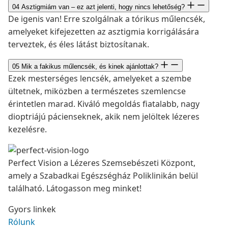
04
Asztigmiám van – ez azt jelenti, hogy nincs lehetőség?
De igenis van! Erre szolgálnak a tórikus műlencsék,
amelyeket kifejezetten az asztigmia korrigálására
terveztek, és éles látást biztosítanak.
05
Mik a fakikus műlencsék, és kinek ajánlottak?
Ezek mesterséges lencsék, amelyeket a szembe
ültetnek, miközben a természetes szemlencse
érintetlen marad. Kiváló megoldás fiatalabb, nagy
dioptriájú pácienseknek, akik nem jelöltek lézeres
kezelésre.
Perfect Vision a Lézeres Szemsebészeti Központ,
amely a Szabadkai Egészségház Poliklinikán belül
található. Látogasson meg minket!
Gyors linkek
Rólunk