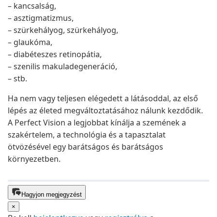
– kancsalság,
– asztigmatizmus,
– szürkehályog, szürkehályog,
– glaukóma,
– diabéteszes retinopátia,
– szenilis makuladegeneráció,
– stb.
Ha nem vagy teljesen elégedett a látásoddal, az első
lépés az életed megváltoztatásához nálunk kezdődik.
A Perfect Vision a legjobbat kínálja a szemének a
szakértelem, a technológia és a tapasztalat
ötvözésével egy barátságos és barátságos
környezetben.
Hagyjon megjegyzést
×