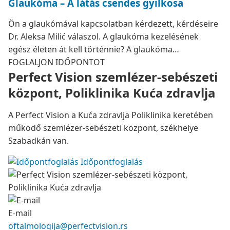
Glaukóma – A látás csendes gyilkosa
Ön a glaukómával kapcsolatban kérdezett, kérdéseire
Dr. Aleksa Milić válaszol. A glaukóma kezelésének
egész életen át kell történnie? A glaukóma…
FOGLALJON IDŐPONTOT
Perfect Vision szemlézer-sebészeti
központ, Poliklinika Kuća zdravlja
A Perfect Vision a Kuća zdravlja Poliklinika keretében
működő szemlézer-sebészeti központ, székhelye
Szabadkán van.
Időpontfoglalás
E-mail
oftalmologija@perfectvision.rs