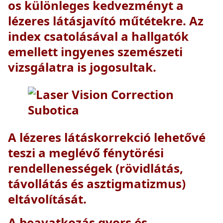
os különleges kedvezményt a
lézeres látásjavító
műtétekre. Az
index csatolásával
a hallgatók
emellett
ingyenes szemészeti
vizsgálatra
is jogosultak.
A lézeres látáskorrekció
lehetővé
teszi a meglévő
fénytörési
rendellenességek (rövidlátás,
távollátás és asztigmatizmus)
eltávolítását.
A beavatkozás
gyors
és