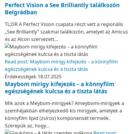
Perfect Vision a See Brilliantly találkozón
Belgrádban
TL;DR A Perfect Vision csapata részt vett a regionális
„See Brilliantly” szakmai találkozón, amelyet az Amicus
és az Alcon szervezett…
Read post: Maybom mirigy kifejezés – a könnyfilm
egészségének kulcsa és a tiszta látás
Érdekességek
18.07.2025
Maybom mirigy kifejezés – a könnyfilm
egészségének kulcsa és a tiszta látás
Mik azok a Meybom-mirigyek? Ameybomi-mirigyek a
szemhéjakban elhelyezkedő kis mirigyek, amelyek a
könnyfilm lipid (zsíros) komponensét termelik.
Szerepük az, hogy…
Read post: