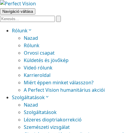
Navigáció váltása
Rólunk
Nazad
Rólunk
Orvosi csapat
Küldetés és jövőkép
Videó rólunk
Karrieroldal
Miért éppen minket válasszon?
A Perfect Vision humanitárius akciói
Szolgáltatások
Nazad
Szolgáltatások
Lézeres dioptriakorrekció
Szemészeti vizsgálat