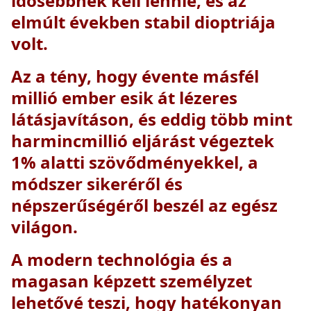
idősebbnek kell lennie, és az
elmúlt években
stabil dioptriája
volt
.
Az a tény, hogy évente másfél
millió ember esik át
lézeres
látásjavításon
, és eddig több mint
harmincmillió eljárást végeztek
1% alatti szövődményekkel, a
módszer sikeréről és
népszerűségéről beszél az egész
világon.
A modern technológia és a
magasan képzett személyzet
lehetővé teszi, hogy hatékonyan