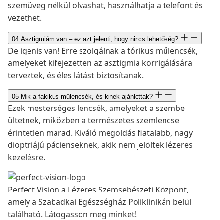
szemüveg nélkül olvashat, használhatja a telefont és
vezethet.
04
Asztigmiám van – ez azt jelenti, hogy nincs lehetőség?
De igenis van! Erre szolgálnak a tórikus műlencsék,
amelyeket kifejezetten az asztigmia korrigálására
terveztek, és éles látást biztosítanak.
05
Mik a fakikus műlencsék, és kinek ajánlottak?
Ezek mesterséges lencsék, amelyeket a szembe
ültetnek, miközben a természetes szemlencse
érintetlen marad. Kiváló megoldás fiatalabb, nagy
dioptriájú pácienseknek, akik nem jelöltek lézeres
kezelésre.
Perfect Vision a Lézeres Szemsebészeti Központ,
amely a Szabadkai Egészségház Poliklinikán belül
található. Látogasson meg minket!