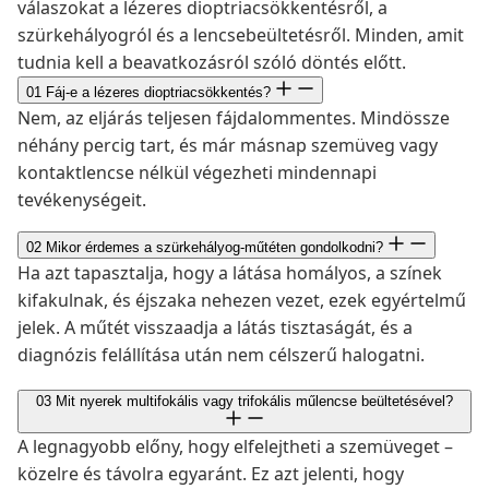
válaszokat a lézeres dioptriacsökkentésről, a
szürkehályogról és a lencsebeültetésről. Minden, amit
tudnia kell a beavatkozásról szóló döntés előtt.
01
Fáj-e a lézeres dioptriacsökkentés?
Nem, az eljárás teljesen fájdalommentes. Mindössze
néhány percig tart, és már másnap szemüveg vagy
kontaktlencse nélkül végezheti mindennapi
tevékenységeit.
02
Mikor érdemes a szürkehályog-műtéten gondolkodni?
Ha azt tapasztalja, hogy a látása homályos, a színek
kifakulnak, és éjszaka nehezen vezet, ezek egyértelmű
jelek. A műtét visszaadja a látás tisztaságát, és a
diagnózis felállítása után nem célszerű halogatni.
03
Mit nyerek multifokális vagy trifokális műlencse beültetésével?
A legnagyobb előny, hogy elfelejtheti a szemüveget –
közelre és távolra egyaránt. Ez azt jelenti, hogy