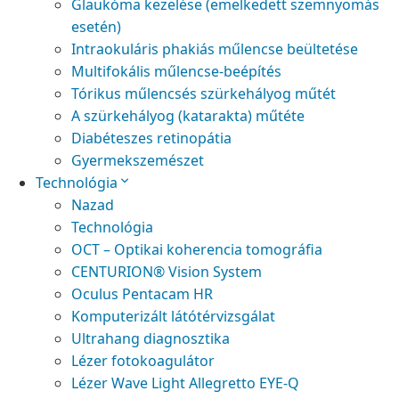
Glaukóma kezelése (emelkedett szemnyomás
esetén)
Intraokuláris phakiás műlencse beültetése
Multifokális műlencse-beépítés
Tórikus műlencsés szürkehályog műtét
A szürkehályog (katarakta) műtéte
Diabéteszes retinopátia
Gyermekszemészet
Technológia
Nazad
Technológia
OCT – Optikai koherencia tomográfia
CENTURION® Vision System
Oculus Pentacam HR
Komputerizált látótérvizsgálat
Ultrahang diagnosztika
Lézer fotokoagulátor
Lézer Wave Light Allegretto EYE-Q