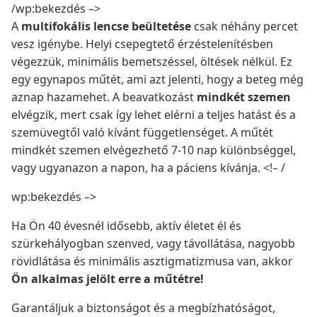
/wp:bekezdés –>
A
multifokális lencse beültetése
csak néhány percet
vesz igénybe. Helyi csepegtető érzéstelenítésben
végezzük, minimális bemetszéssel, öltések nélkül. Ez
egy egynapos műtét, ami azt jelenti, hogy a beteg még
aznap hazamehet. A beavatkozást
mindkét szemen
elvégzik, mert csak így lehet elérni a teljes hatást és a
szemüvegtől való kívánt függetlenséget. A műtét
mindkét szemen elvégezhető 7-10 nap különbséggel,
vagy ugyanazon a napon, ha a páciens kívánja. <!– /
wp:bekezdés –>
Ha Ön 40 évesnél idősebb, aktív életet él és
szürkehályogban szenved, vagy távollátása, nagyobb
rövidlátása és minimális asztigmatizmusa van, akkor
Ön alkalmas jelölt erre a műtétre!
Garantáljuk a biztonságot és a megbízhatóságot,