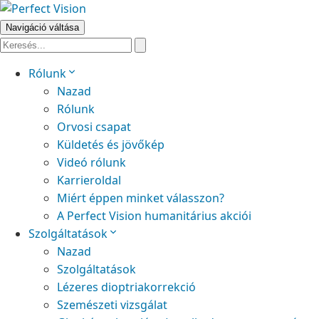
Navigáció váltása
Rólunk
Nazad
Rólunk
Orvosi csapat
Küldetés és jövőkép
Videó rólunk
Karrieroldal
Miért éppen minket válasszon?
A Perfect Vision humanitárius akciói
Szolgáltatások
Nazad
Szolgáltatások
Lézeres dioptriakorrekció
Szemészeti vizsgálat