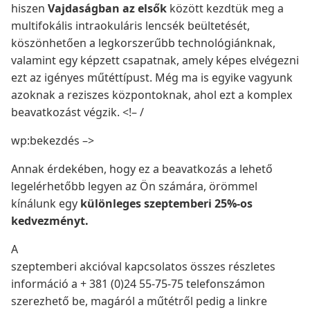
hiszen
Vajdaságban az elsők
között kezdtük meg a
multifokális intraokuláris lencsék beültetését,
köszönhetően a legkorszerűbb technológiánknak,
valamint egy képzett csapatnak, amely képes elvégezni
ezt az igényes műtéttípust. Még ma is egyike vagyunk
azoknak a reziszes központoknak, ahol ezt a komplex
beavatkozást végzik. <!– /
wp:bekezdés –>
Annak érdekében, hogy ez a beavatkozás a lehető
legelérhetőbb legyen az Ön számára, örömmel
kínálunk egy
különleges szeptemberi 25%-os
kedvezményt.
A
szeptemberi akcióval kapcsolatos összes részletes
információ a + 381 (0)24 55-75-75 telefonszámon
szerezhető be, magáról a műtétről pedig a linkre