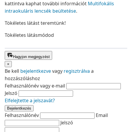
kattintva kaphat további információt
Multifokális
intraokuláris lencsék beültetése
.
Tökéletes látást teremtünk!
Tökéletes látásmódod
Hagyjon megjegyzést
×
Be kell
bejelentkezve
vagy
regisztrálva
a
hozzászóláshoz
Felhasználónév vagy e-mail
Jelszó
Elfelejtette a jelszavát?
Bejelentkezés
Felhasználónév
Email
Jelszó