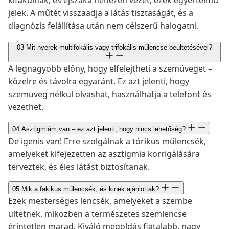
kifakulnak, és éjszaka nehezen vezet, ezek egyértelmű
jelek. A műtét visszaadja a látás tisztaságát, és a
diagnózis felállítása után nem célszerű halogatni.
03
Mit nyerek multifokális vagy trifokális műlencse beültetésével?
A legnagyobb előny, hogy elfelejtheti a szemüveget –
közelre és távolra egyaránt. Ez azt jelenti, hogy
szemüveg nélkül olvashat, használhatja a telefont és
vezethet.
04
Asztigmiám van – ez azt jelenti, hogy nincs lehetőség?
De igenis van! Erre szolgálnak a tórikus műlencsék,
amelyeket kifejezetten az asztigmia korrigálására
terveztek, és éles látást biztosítanak.
05
Mik a fakikus műlencsék, és kinek ajánlottak?
Ezek mesterséges lencsék, amelyeket a szembe
ültetnek, miközben a természetes szemlencse
érintetlen marad. Kiváló megoldás fiatalabb, nagy