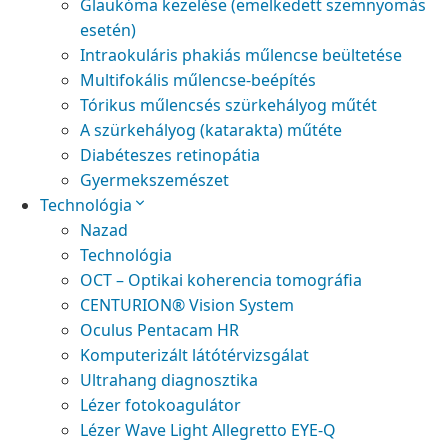
Glaukóma kezelése (emelkedett szemnyomás
esetén)
Intraokuláris phakiás műlencse beültetése
Multifokális műlencse-beépítés
Tórikus műlencsés szürkehályog műtét
A szürkehályog (katarakta) műtéte
Diabéteszes retinopátia
Gyermekszemészet
Technológia
Nazad
Technológia
OCT – Optikai koherencia tomográfia
CENTURION® Vision System
Oculus Pentacam HR
Komputerizált látótérvizsgálat
Ultrahang diagnosztika
Lézer fotokoagulátor
Lézer Wave Light Allegretto EYE-Q