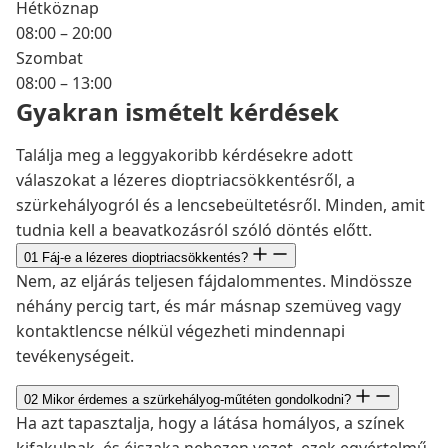
Hétköznap
08:00 – 20:00
Szombat
08:00 – 13:00
Gyakran ismételt kérdések
Találja meg a leggyakoribb kérdésekre adott
válaszokat a lézeres dioptriacsökkentésről, a
szürkehályogról és a lencsebeültetésről. Minden, amit
tudnia kell a beavatkozásról szóló döntés előtt.
01
Fáj-e a lézeres dioptriacsökkentés?
Nem, az eljárás teljesen fájdalommentes. Mindössze
néhány percig tart, és már másnap szemüveg vagy
kontaktlencse nélkül végezheti mindennapi
tevékenységeit.
02
Mikor érdemes a szürkehályog-műtéten gondolkodni?
Ha azt tapasztalja, hogy a látása homályos, a színek