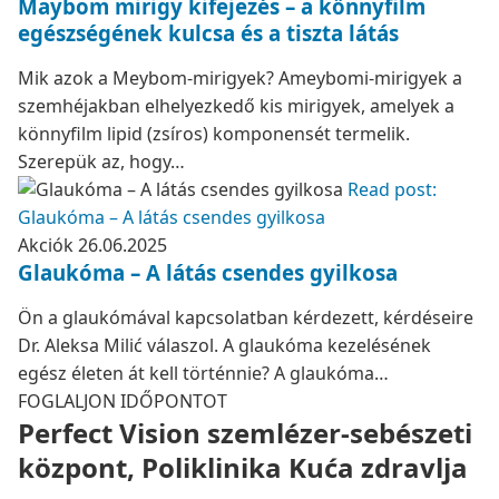
Maybom mirigy kifejezés – a könnyfilm
egészségének kulcsa és a tiszta látás
Mik azok a Meybom-mirigyek? Ameybomi-mirigyek a
szemhéjakban elhelyezkedő kis mirigyek, amelyek a
könnyfilm lipid (zsíros) komponensét termelik.
Szerepük az, hogy…
Read post:
Glaukóma – A látás csendes gyilkosa
Akciók
26.06.2025
Glaukóma – A látás csendes gyilkosa
Ön a glaukómával kapcsolatban kérdezett, kérdéseire
Dr. Aleksa Milić válaszol. A glaukóma kezelésének
egész életen át kell történnie? A glaukóma…
FOGLALJON IDŐPONTOT
Perfect Vision szemlézer-sebészeti
központ, Poliklinika Kuća zdravlja