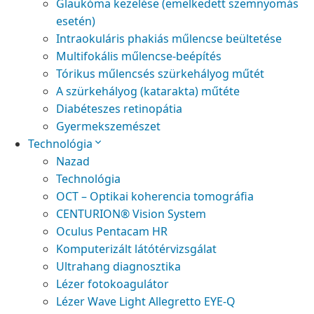
Glaukóma kezelése (emelkedett szemnyomás
esetén)
Intraokuláris phakiás műlencse beültetése
Multifokális műlencse-beépítés
Tórikus műlencsés szürkehályog műtét
A szürkehályog (katarakta) műtéte
Diabéteszes retinopátia
Gyermekszemészet
Technológia
Nazad
Technológia
OCT – Optikai koherencia tomográfia
CENTURION® Vision System
Oculus Pentacam HR
Komputerizált látótérvizsgálat
Ultrahang diagnosztika
Lézer fotokoagulátor
Lézer Wave Light Allegretto EYE-Q