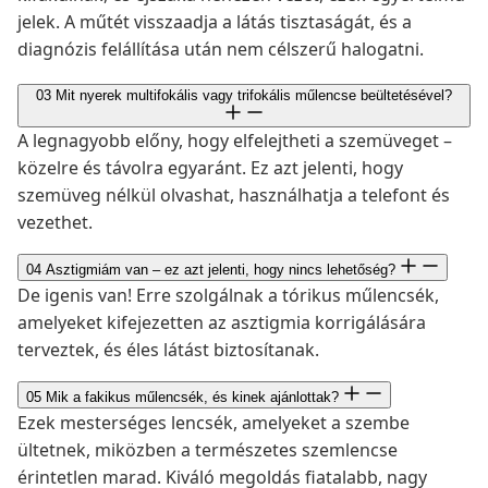
jelek. A műtét visszaadja a látás tisztaságát, és a
diagnózis felállítása után nem célszerű halogatni.
03
Mit nyerek multifokális vagy trifokális műlencse beültetésével?
A legnagyobb előny, hogy elfelejtheti a szemüveget –
közelre és távolra egyaránt. Ez azt jelenti, hogy
szemüveg nélkül olvashat, használhatja a telefont és
vezethet.
04
Asztigmiám van – ez azt jelenti, hogy nincs lehetőség?
De igenis van! Erre szolgálnak a tórikus műlencsék,
amelyeket kifejezetten az asztigmia korrigálására
terveztek, és éles látást biztosítanak.
05
Mik a fakikus műlencsék, és kinek ajánlottak?
Ezek mesterséges lencsék, amelyeket a szembe
ültetnek, miközben a természetes szemlencse
érintetlen marad. Kiváló megoldás fiatalabb, nagy