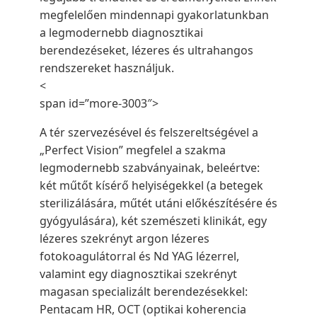
megfelelően mindennapi gyakorlatunkban
a legmodernebb diagnosztikai
berendezéseket, lézeres és ultrahangos
rendszereket használjuk.
<
span id=”more-3003″>
A tér szervezésével és felszereltségével a
„Perfect Vision” megfelel a szakma
legmodernebb szabványainak, beleértve:
két műtőt kísérő helyiségekkel (a betegek
sterilizálására, műtét utáni előkészítésére és
gyógyulására), két szemészeti klinikát, egy
lézeres szekrényt argon lézeres
fotokoagulátorral és Nd YAG lézerrel,
valamint egy diagnosztikai szekrényt
magasan specializált berendezésekkel:
Pentacam HR, OCT (optikai koherencia