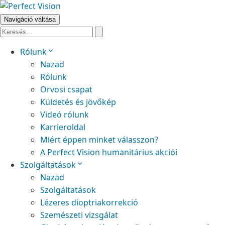
Navigáció váltása
Rólunk
Nazad
Rólunk
Orvosi csapat
Küldetés és jövőkép
Videó rólunk
Karrieroldal
Miért éppen minket válasszon?
A Perfect Vision humanitárius akciói
Szolgáltatások
Nazad
Szolgáltatások
Lézeres dioptriakorrekció
Szemészeti vizsgálat