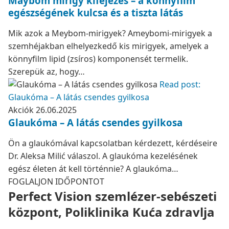
Maybom mirigy kifejezés – a könnyfilm
egészségének kulcsa és a tiszta látás
Mik azok a Meybom-mirigyek? Ameybomi-mirigyek a
szemhéjakban elhelyezkedő kis mirigyek, amelyek a
könnyfilm lipid (zsíros) komponensét termelik.
Szerepük az, hogy…
Read post:
Glaukóma – A látás csendes gyilkosa
Akciók
26.06.2025
Glaukóma – A látás csendes gyilkosa
Ön a glaukómával kapcsolatban kérdezett, kérdéseire
Dr. Aleksa Milić válaszol. A glaukóma kezelésének
egész életen át kell történnie? A glaukóma…
FOGLALJON IDŐPONTOT
Perfect Vision szemlézer-sebészeti
központ, Poliklinika Kuća zdravlja