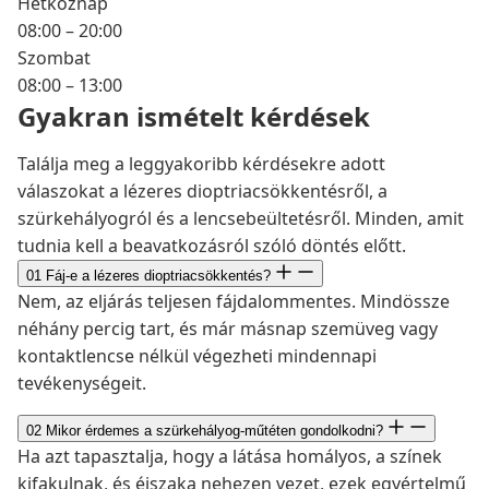
Hétköznap
08:00 – 20:00
Szombat
08:00 – 13:00
Gyakran ismételt kérdések
Találja meg a leggyakoribb kérdésekre adott
válaszokat a lézeres dioptriacsökkentésről, a
szürkehályogról és a lencsebeültetésről. Minden, amit
tudnia kell a beavatkozásról szóló döntés előtt.
01
Fáj-e a lézeres dioptriacsökkentés?
Nem, az eljárás teljesen fájdalommentes. Mindössze
néhány percig tart, és már másnap szemüveg vagy
kontaktlencse nélkül végezheti mindennapi
tevékenységeit.
02
Mikor érdemes a szürkehályog-műtéten gondolkodni?
Ha azt tapasztalja, hogy a látása homályos, a színek
kifakulnak, és éjszaka nehezen vezet, ezek egyértelmű