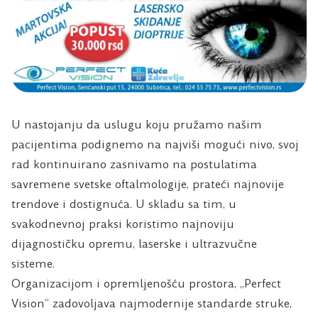
U nastojanju da uslugu koju pružamo našim
pacijentima podignemo na najviši mogući nivo, svoj
rad kontinuirano zasnivamo na postulatima
savremene svetske oftalmologije, prateći najnovije
trendove i dostignuća. U skladu sa tim, u
svakodnevnoj praksi koristimo najnoviju
dijagnostičku opremu, laserske i ultrazvučne
sisteme.
Organizacijom i opremljenošću prostora, „Perfect
Vision“ zadovoljava najmodernije standarde struke,