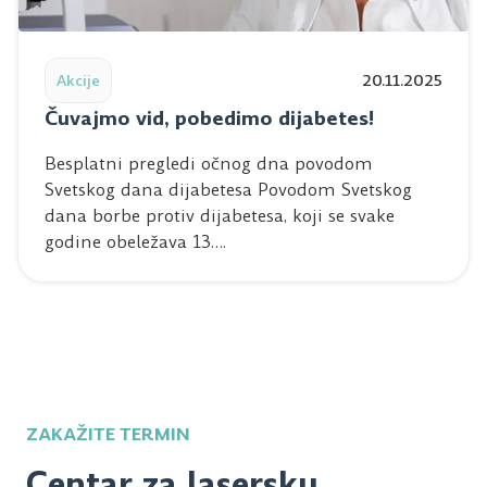
Read post: Čuvajmo vid, pobedimo dijabetes!
Akcije
20.11.2025
Čuvajmo vid, pobedimo dijabetes!
Besplatni pregledi očnog dna povodom
Svetskog dana dijabetesa Povodom Svetskog
dana borbe protiv dijabetesa, koji se svake
godine obeležava 13….
ZAKAŽITE TERMIN
Centar za lasersku