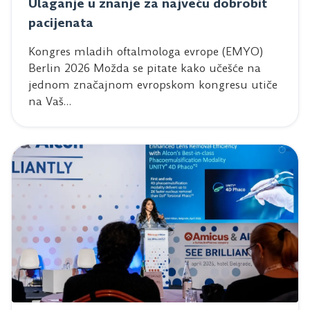
Ulaganje u znanje za najveću dobrobit
pacijenata
Kongres mladih oftalmologa evrope (EMYO)
Berlin 2026 Možda se pitate kako učešće na
jednom značajnom evropskom kongresu utiče
na Vaš…
Read post: Perfect Vision na regionalnom stručnom skup