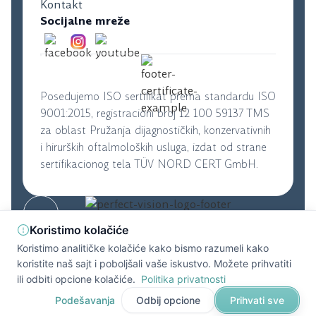
Kontakt
Socijalne mreže
Posedujemo ISO sertifikat prema standardu ISO
9001:2015, registracioni broj 12 100 59137 TMS
za oblast Pružanja dijagnostičkih, konzervativnih
i hirurških oftalmoloških usluga, izdat od strane
sertifikacionog tela TÜV NORD CERT GmbH.
© 2026. Perfect Vision. Sva prava zaštićena.
|
Koristimo kolačiće
Uslovi korišćenja
|
Politika privatnosti
Koristimo analitičke kolačiće kako bismo razumeli kako
Developed by
DevifyPro
koristite naš sajt i poboljšali vaše iskustvo. Možete prihvatiti
ili odbiti opcione kolačiće.
Politika privatnosti
Podešavanja
Odbij opcione
Prihvati sve