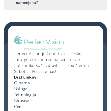
posebno napravljena da isprave astigmatizam i daju
namenjena?
jasan vid.
To su veštačka sočiva koja se ubacuju u oko, ali tvoje
prirodno sočivo ostaje netaknuto. Odlična su za mlađe
ljude sa visokom dioptrijom koji nisu kandidati za
laser.
Perfect Vision je Centar za lasersku
hirurgiju oka koji se nalazi u okviru
Poliklinike Kuća zdravlja, sa sedištem u
Subotici. Posetite nas!
Brzi Linkovi
O nama
Usluge
Tehnologija
Iskustva
Cene