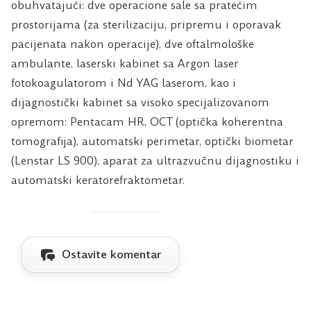
obuhvatajući: dve operacione sale sa pratećim
prostorijama (za sterilizaciju, pripremu i oporavak
pacijenata nakon operacije), dve oftalmološke
ambulante, laserski kabinet sa Argon laser
fotokoagulatorom i Nd YAG laserom, kao i
dijagnostički kabinet sa visoko specijalizovanom
opremom: Pentacam HR, OCT (optička koherentna
tomografija), automatski perimetar, optički biometar
(Lenstar LS 900), aparat za ultrazvučnu dijagnostiku i
automatski keratorefraktometar.
Ostavite komentar