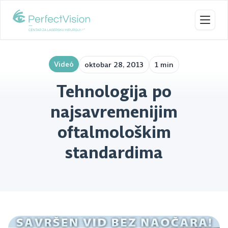
Toggl
Videó
oktobar 28, 2013
1 min
Tehnologija po
najsavremenijim
oftalmološkim
standardima