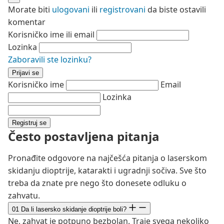
Morate biti
ulogovani
ili
registrovani
da biste ostavili
komentar
Korisničko ime ili email
Lozinka
Zaboravili ste lozinku?
Prijavi se
Korisničko ime
Email
Lozinka
Registruj se
Često postavljena pitanja
Pronađite odgovore na najčešća pitanja o laserskom
skidanju dioptrije, katarakti i ugradnji sočiva. Sve što
treba da znate pre nego što donesete odluku o
zahvatu.
01
Da li lasersko skidanje dioptrije boli?
Ne, zahvat je potpuno bezbolan. Traje svega nekoliko