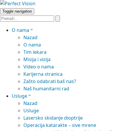
Toggle navigation
O nama
Nazad
O nama
Tim lekara
Misija i vizija
Video o nama
Karijerna stranica
Zašto odabrati baš nas?
Naš humanitarni rad
Usluge
Nazad
Usluge
Lasersko skidanje dioptrije
Operacija katarakte – sive mrene