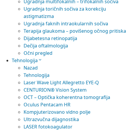
Ugradnja multifokalnih – trifokalnih sočiva
Ugradnja toričnih sočiva za korekciju
astigmatizma
Ugradnja faknih intraokularnih sočiva
Terapija glaukoma – povišenog očnog pritiska
Dijabetesna retinopatija
Dečija oftalmologija
Očni pregled
Tehnologija
Nazad
Tehnologija
Laser Wave Light Allegretto EYE-Q
CENTURION® Vision System
OCT – Optička koherentna tomografija
Oculus Pentacam HR
Kompjuterizovano vidno polje
Ultrazvučna dijagnostika
LASER fotokoagulator