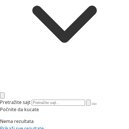
Pretražite sajt
Počnite da kucate
Nema rezultata
Prikaži sve rezultate