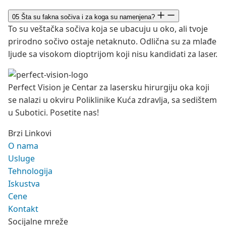
05
Šta su fakna sočiva i za koga su namenjena?
To su veštačka sočiva koja se ubacuju u oko, ali tvoje
prirodno sočivo ostaje netaknuto. Odlična su za mlađe
ljude sa visokom dioptrijom koji nisu kandidati za laser.
Perfect Vision je Centar za lasersku hirurgiju oka koji
se nalazi u okviru Poliklinike Kuća zdravlja, sa sedištem
u Subotici. Posetite nas!
Brzi Linkovi
O nama
Usluge
Tehnologija
Iskustva
Cene
Kontakt
Socijalne mreže