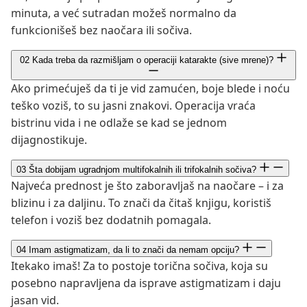
minuta, a već sutradan možeš normalno da
funkcionišeš bez naočara ili sočiva.
02
Kada treba da razmišljam o operaciji katarakte (sive mrene)?
Ako primećuješ da ti je vid zamućen, boje blede i noću
teško voziš, to su jasni znakovi. Operacija vraća
bistrinu vida i ne odlaže se kad se jednom
dijagnostikuje.
03
Šta dobijam ugradnjom multifokalnih ili trifokalnih sočiva?
Najveća prednost je što zaboravljaš na naočare – i za
blizinu i za daljinu. To znači da čitaš knjigu, koristiš
telefon i voziš bez dodatnih pomagala.
04
Imam astigmatizam, da li to znači da nemam opciju?
Itekako imaš! Za to postoje torična sočiva, koja su
posebno napravljena da isprave astigmatizam i daju
jasan vid.