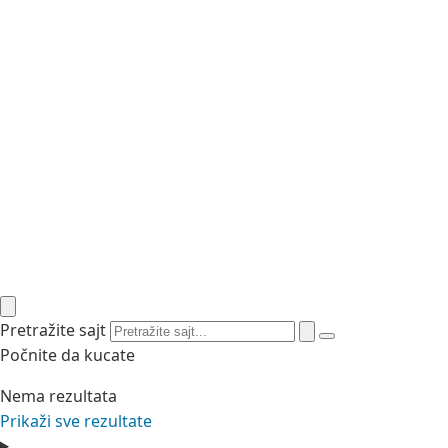
Pretražite sajt
Počnite da kucate
Nema rezultata
Prikaži sve rezultate