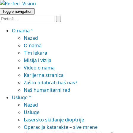
Toggle navigation
O nama
Nazad
O nama
Tim lekara
Misija i vizija
Video o nama
Karijerna stranica
Zašto odabrati baš nas?
Naš humanitarni rad
Usluge
Nazad
Usluge
Lasersko skidanje dioptrije
Operacija katarakte – sive mrene