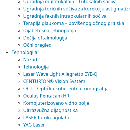
Ugradnja multifokalnih – trifokalnih sočiva
Ugradnja toričnih sočiva za korekciju astigmati
Ugradnja faknih intraokularnih sočiva
Terapija glaukoma – povišenog očnog pritiska
Dijabetesna retinopatija
Dečija oftalmologija
Očni pregled
Tehnologija
Nazad
Tehnologija
Laser Wave Light Allegretto EYE-Q
CENTURION® Vision System
OCT – Optička koherentna tomografija
Oculus Pentacam HR
Kompjuterizovano vidno polje
Ultrazvučna dijagnostika
LASER fotokoagulator
YAG Laser