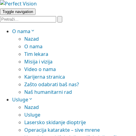
Toggle navigation
O nama
Nazad
O nama
Tim lekara
Misija i vizija
Video o nama
Karijerna stranica
Zašto odabrati baš nas?
Naš humanitarni rad
Usluge
Nazad
Usluge
Lasersko skidanje dioptrije
Operacija katarakte – sive mrene