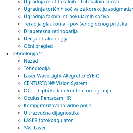
Ugradnja multifokalnih – trifokalnih sočiva
Ugradnja toričnih sočiva za korekciju astigmati
Ugradnja faknih intraokularnih sočiva
Terapija glaukoma – povišenog očnog pritiska
Dijabetesna retinopatija
Dečija oftalmologija
Očni pregled
Tehnologija
Nazad
Tehnologija
Laser Wave Light Allegretto EYE-Q
CENTURION® Vision System
OCT – Optička koherentna tomografija
Oculus Pentacam HR
Kompjuterizovano vidno polje
Ultrazvučna dijagnostika
LASER fotokoagulator
YAG Laser