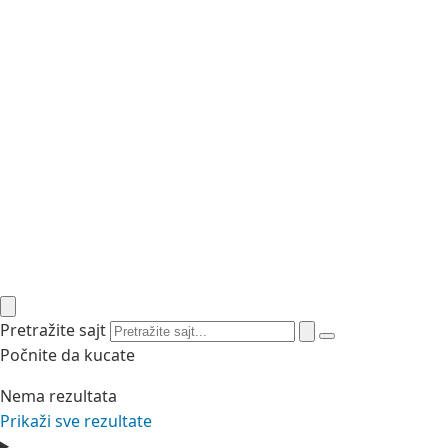
Pretražite sajt
Počnite da kucate
Nema rezultata
Prikaži sve rezultate