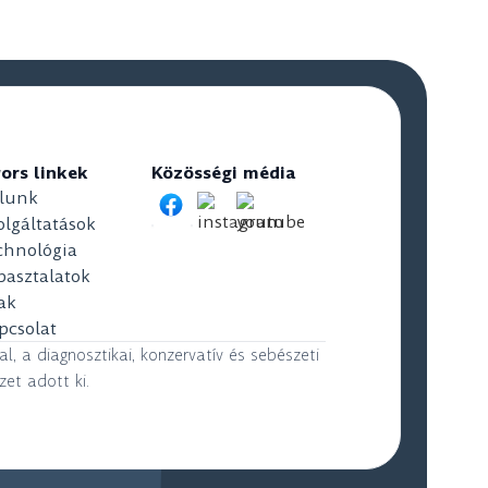
ors linkek
Közösségi média
lunk
olgáltatások
chnológia
pasztalatok
ak
pcsolat
 a diagnosztikai, konzervatív és sebészeti
et adott ki.