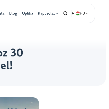
sta
Blog
Optika
Kapcsolat
HU
oz 30
el!