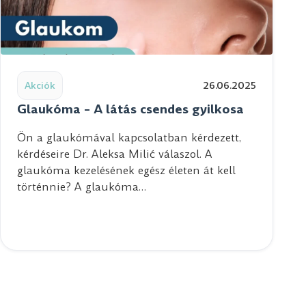
ségének kulcsa és a tiszta látás
Read post: Glaukóma – A látás csendes gyilkosa
Akciók
26.06.2025
Glaukóma – A látás csendes gyilkosa
Ön a glaukómával kapcsolatban kérdezett,
kérdéseire Dr. Aleksa Milić válaszol. A
glaukóma kezelésének egész életen át kell
történnie? A glaukóma…