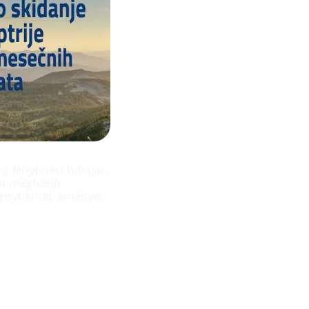
 fénytörési hibáját,
 a megfelelő
nyt kínál, amellyel