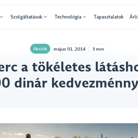
Szolgáltatások
Technológia
Tapasztalatok
Árli
Akciók
május 01, 2014
3 min
erc a tökéletes látásh
0 dinár kedvezménny