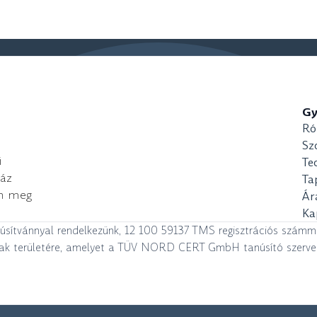
Gy
Ró
Sz
i
Te
ház
Ta
on meg
Ár
Ka
úsítvánnyal rendelkezünk, 12 100 59137 TMS regisztrációs számmal,
nak területére, amelyet a TÜV NORD CERT GmbH tanúsító szervez