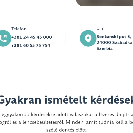
Cím
Telefon
Senćanski put 3,
+381 24 45 45 000
24000 Szabadka
+381 60 55 75 754
Szerbia
Gyakran ismételt kérdése
leggyakoribb kérdésekre adott válaszokat a lézeres dioptri
ogról és a lencsebeültetésről. Minden, amit tudnia kell a b
szóló döntés előtt.