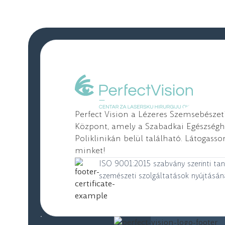
Perfect Vision a Lézeres Szemsebészet
Központ, amely a Szabadkai Egészség
Poliklinikán belül található. Látogass
minket!
ISO 9001:2015 szabvány szerinti tan
szemészeti szolgáltatások nyújtásá