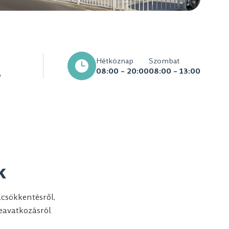
Hétköznap
Szombat
08:00 – 20:00
08:00 – 13:00
,
k
acsökkentésről,
eavatkozásról