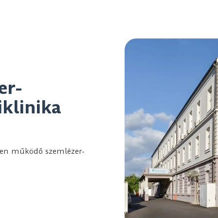
er-
iklinika
tében működő szemlézer-