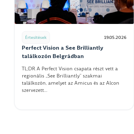
Read post: Perfect Vision a See Brilliantly találkoz
Értesítések
19.05.2026
Perfect Vision a See Brilliantly
találkozón Belgrádban
TL;DR A Perfect Vision csapata részt vett a
regionális „See Brilliantly” szakmai
találkozón, amelyet az Amicus és az Alcon
szervezett…