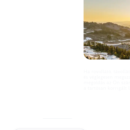
Ha rövidlátó, távoll
és véglegesen megsza
megoldás az Ön számá
a tartósan korrigált