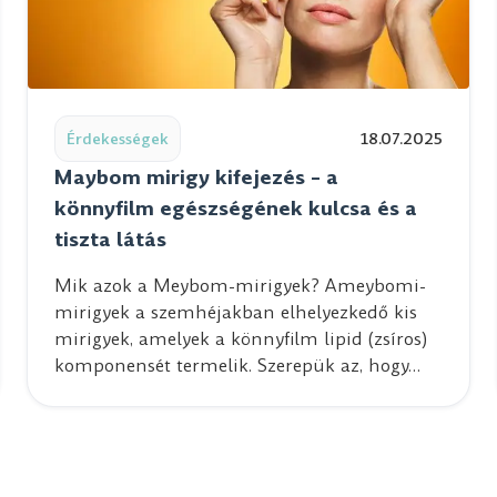
ón Belgrádban
Read post: Maybom mirigy kifejezés – a könnyfilm egész
Érdekességek
18.07.2025
Maybom mirigy kifejezés – a
könnyfilm egészségének kulcsa és a
tiszta látás
Mik azok a Meybom-mirigyek? Ameybomi-
mirigyek a szemhéjakban elhelyezkedő kis
mirigyek, amelyek a könnyfilm lipid (zsíros)
komponensét termelik. Szerepük az, hogy…