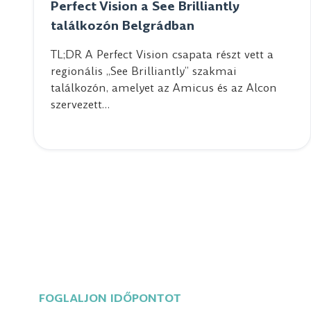
Perfect Vision a See Brilliantly
találkozón Belgrádban
TL;DR A Perfect Vision csapata részt vett a
regionális „See Brilliantly” szakmai
találkozón, amelyet az Amicus és az Alcon
szervezett…
FOGLALJON IDŐPONTOT