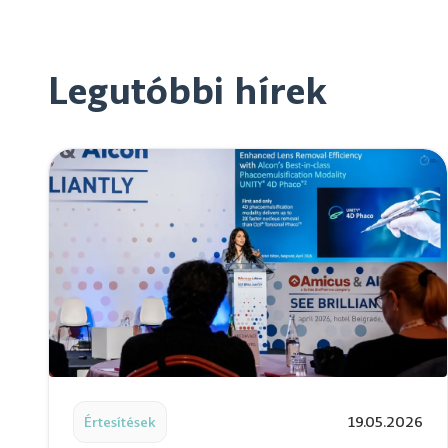
Legutóbbi hírek
Read post: Perfect Vision a See Brilliantly találkoz
Értesítések
19.05.2026