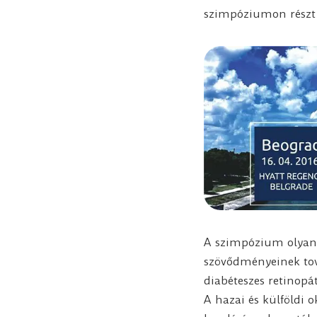
szimpóziumon részt ve
A szimpózium olyan 
szövődményeinek tová
diabéteszes retinopát
A hazai és külföldi o