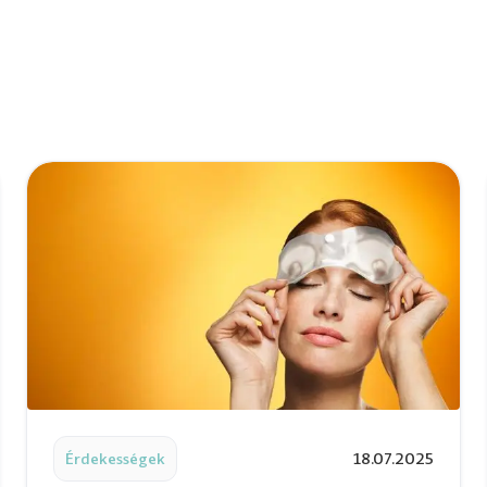
ón Belgrádban
Read post: Maybom mirigy kifejezés – a könnyfilm egész
Érdekességek
18.07.2025