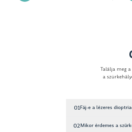
Találja meg a 
a szürkehály
01
Fáj-e a lézeres dioptr
Nem, az eljárás teljesen 
02
Mikor érdemes a szür
végezheti mindennapi tev