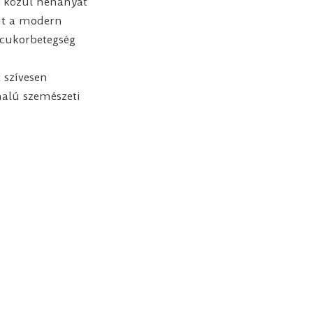
k közül néhányat
nt a modern
mcukorbetegség
 szívesen
alú szemészeti