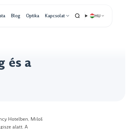
sta
Blog
Optika
Kapcsolat
HU
g és a
ncy Hotelben, Miloš
isze alatt. A