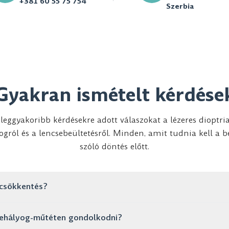
+381 60 55 75 754
Szerbia
Gyakran ismételt kérdése
leggyakoribb kérdésekre adott válaszokat a lézeres dioptri
ogról és a lencsebeültetésről. Minden, amit tudnia kell a b
szóló döntés előtt.
iacsökkentés?
fájdalommentes. Mindössze néhány percig tart, és már másnap szem
kehályog-műtéten gondolkodni?
ékenységeit.