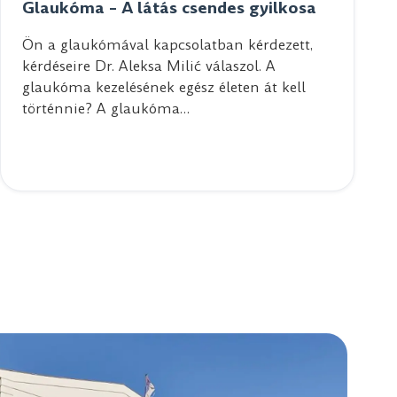
Glaukóma – A látás csendes gyilkosa
Ön a glaukómával kapcsolatban kérdezett,
kérdéseire Dr. Aleksa Milić válaszol. A
glaukóma kezelésének egész életen át kell
történnie? A glaukóma…