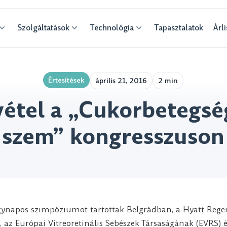
Szolgáltatások
Technológia
Tapasztalatok
Árli
Értesítések
április 21, 2016
2 min
étel a „Cukorbetegsé
szem” kongresszuson
egynapos szimpóziumot tartottak Belgrádban, a Hyatt Rege
 az Európai Vitreoretinális Sebészek Társaságának (EVRS) ég