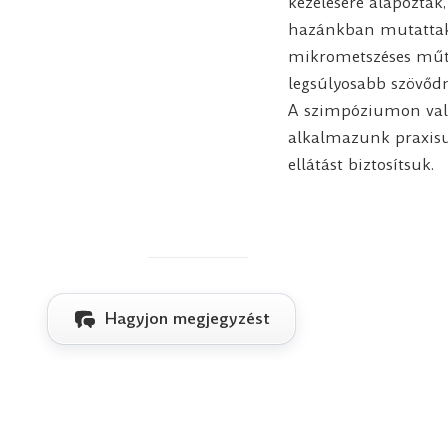
kezelésére alapoztá
hazánkban mutattak 
mikrometszéses műtét
legsúlyosabb szövőd
A szimpóziumon való 
alkalmazunk praxisu
ellátást biztosítsuk.
Hagyjon megjegyzést