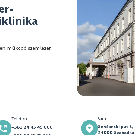
er-
iklinika
tében működő szemlézer-
Cím
Telefon
Senćanski put 3,
+381 24 45 45 000
24000 Szabadka