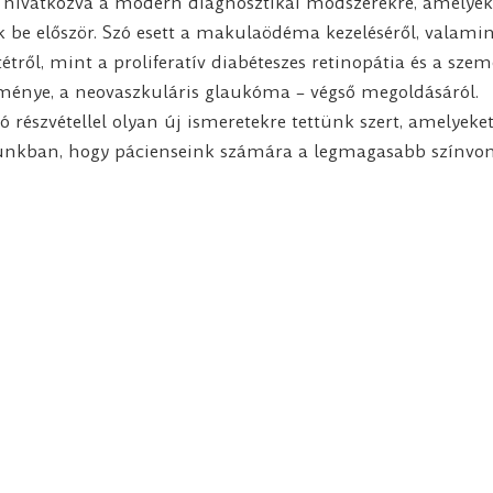
k, hivatkozva a modern diagnosztikai módszerekre, amelye
be először. Szó esett a makulaödéma kezeléséről, valami
ről, mint a proliferatív diabéteszes retinopátia és a sze
ménye, a neovaszkuláris glaukóma – végső megoldásáról.
részvétellel olyan új ismeretekre tettünk szert, amelyeket
nkban, hogy pácienseink számára a legmagasabb színvon