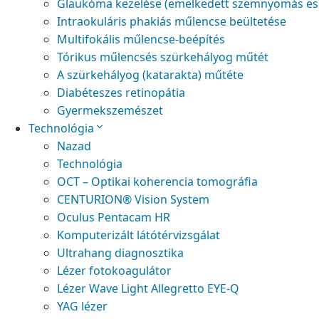
Glaukóma kezelése (emelkedett szemnyomás es
Intraokuláris phakiás műlencse beültetése
Multifokális műlencse-beépítés
Tórikus műlencsés szürkehályog műtét
A szürkehályog (katarakta) műtéte
Diabéteszes retinopátia
Gyermekszemészet
Technológia
Nazad
Technológia
OCT – Optikai koherencia tomográfia
CENTURION® Vision System
Oculus Pentacam HR
Komputerizált látótérvizsgálat
Ultrahang diagnosztika
Lézer fotokoagulátor
Lézer Wave Light Allegretto EYE-Q
YAG lézer