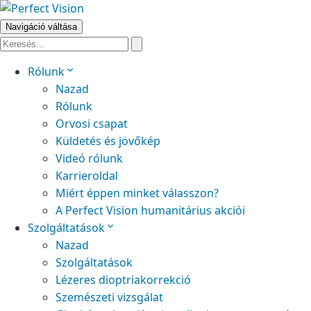
Navigáció váltása
Rólunk
Nazad
Rólunk
Orvosi csapat
Küldetés és jövőkép
Videó rólunk
Karrieroldal
Miért éppen minket válasszon?
A Perfect Vision humanitárius akciói
Szolgáltatások
Nazad
Szolgáltatások
Lézeres dioptriakorrekció
Szemészeti vizsgálat