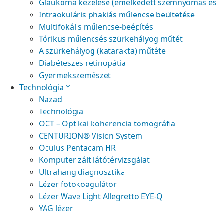
Glaukóma kezelése (emelkedett szemnyomás es
Intraokuláris phakiás műlencse beültetése
Multifokális műlencse-beépítés
Tórikus műlencsés szürkehályog műtét
A szürkehályog (katarakta) műtéte
Diabéteszes retinopátia
Gyermekszemészet
Technológia
Nazad
Technológia
OCT – Optikai koherencia tomográfia
CENTURION® Vision System
Oculus Pentacam HR
Komputerizált látótérvizsgálat
Ultrahang diagnosztika
Lézer fotokoagulátor
Lézer Wave Light Allegretto EYE-Q
YAG lézer