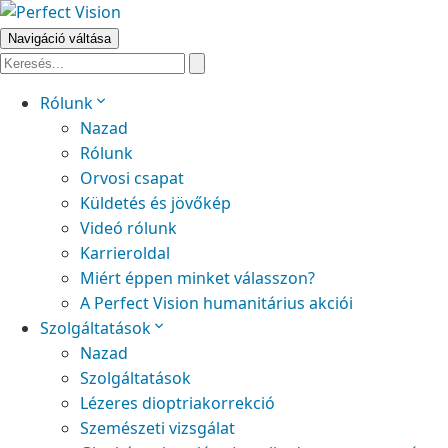
Navigáció váltása
Rólunk
Nazad
Rólunk
Orvosi csapat
Küldetés és jövőkép
Videó rólunk
Karrieroldal
Miért éppen minket válasszon?
A Perfect Vision humanitárius akciói
Szolgáltatások
Nazad
Szolgáltatások
Lézeres dioptriakorrekció
Szemészeti vizsgálat