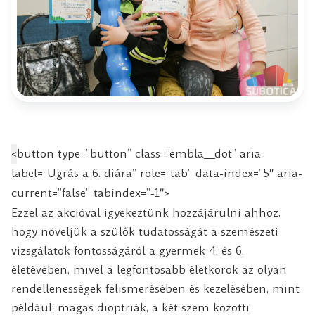
<
button type=”button” class=”embla__dot” aria-
label=”Ugrás a 6. diára” role=”tab” data-index=”5″ aria-
current=”false” tabindex=”-1″>
Ezzel az akcióval igyekeztünk hozzájárulni ahhoz,
hogy növeljük a szülők
tudatosságát
a szemészeti
vizsgálatok fontosságáról a gyermek 4. és 6.
életévében, mivel a legfontosabb életkorok az olyan
rendellenességek felismerésében és kezelésében, mint
például: magas dioptriák, a két szem közötti