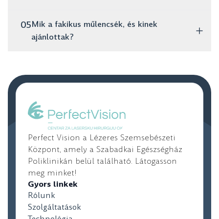
szemüveg nélkül olvashat, használhatja a telefont és
vezethet.
De igenis van! Erre szolgálnak a tórikus műlencsék,
05
Mik a fakikus műlencsék, és kinek
amelyeket kifejezetten az asztigmia korrigálására
ajánlottak?
terveztek, és éles látást biztosítanak.
Ezek mesterséges lencsék, amelyeket a szembe
ültetnek, miközben a természetes szemlencse
érintetlen marad. Kiváló megoldás fiatalabb, nagy
dioptriájú pácienseknek, akik nem jelöltek lézeres
kezelésre.
Perfect Vision a Lézeres Szemsebészeti
Központ, amely a Szabadkai Egészségház
Poliklinikán belül található. Látogasson
meg minket!
Gyors linkek
Rólunk
Szolgáltatások
Technológia