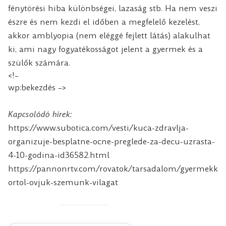
fénytörési hiba különbségei, lazaság stb. Ha nem veszi
észre és nem kezdi el időben a megfelelő kezelést,
akkor amblyopia (nem eléggé fejlett látás) alakulhat
ki, ami nagy fogyatékosságot jelent a gyermek és a
szülők számára.
<!–
wp:bekezdés –>
Kapcsolódó hírek:
https://www.subotica.com/vesti/kuca-zdravlja-
organizuje-besplatne-ocne-preglede-za-decu-uzrasta-
4-10-godina-id36582.html
https://pannonrtv.com/rovatok/tarsadalom/gyermekk
ortol-ovjuk-szemunk-vilagat