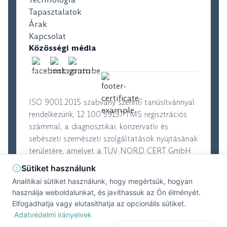
Tapasztalatok
Árak
Kapcsolat
Közösségi média
ISO 9001:2015 szabvány szerinti tanúsítvánnyal
rendelkezünk, 12 100 59137 TMS regisztrációs
számmal, a diagnosztikai, konzervatív és
sebészeti szemészeti szolgáltatások nyújtásának
területére, amelyet a TÜV NORD CERT GmbH
tanúsító szervezet adott ki.
Sütiket használunk
Analitikai sütiket használunk, hogy megértsük, hogyan
használja weboldalunkat, és javíthassuk az Ön élményét.
© 2026. Perfect Vision. Minden jog fenntartva
|
Elfogadhatja vagy elutasíthatja az opcionális sütiket.
Felhasználási feltételek
|
Adatvédelmi szabályzat
Adatvédelmi irányelvek