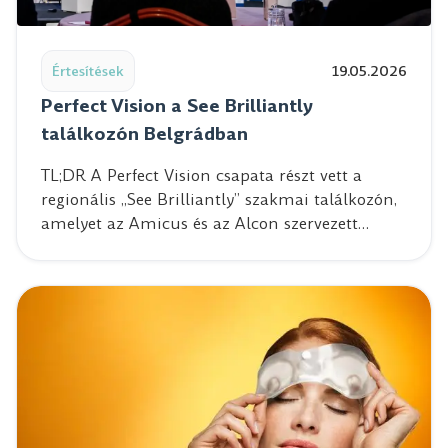
Read post: Perfect Vision a See Brilliantly találkozón Be
Értesítések
19.05.2026
Perfect Vision a See Brilliantly
találkozón Belgrádban
TL;DR A Perfect Vision csapata részt vett a
regionális „See Brilliantly” szakmai találkozón,
amelyet az Amicus és az Alcon szervezett…