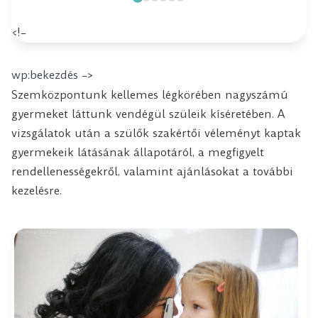
<!–
wp:bekezdés –>
Szemközpontunk kellemes légkörében nagyszámú
gyermeket láttunk vendégül szüleik kíséretében. A
vizsgálatok után a szülők szakértői véleményt kaptak
gyermekeik látásának állapotáról, a megfigyelt
rendellenességekről, valamint ajánlásokat a további
kezelésre.
di
cl