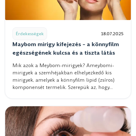
Read post: Maybom mirigy kifejezés – a könnyfilm egészs
Érdekességek
18.07.2025
Maybom mirigy kifejezés – a könnyfilm
egészségének kulcsa és a tiszta látás
Mik azok a Meybom-mirigyek? Ameybomi-
mirigyek a szemhéjakban elhelyezkedő kis
mirigyek, amelyek a könnyfilm lipid (zsíros)
komponensét termelik. Szerepük az, hogy…