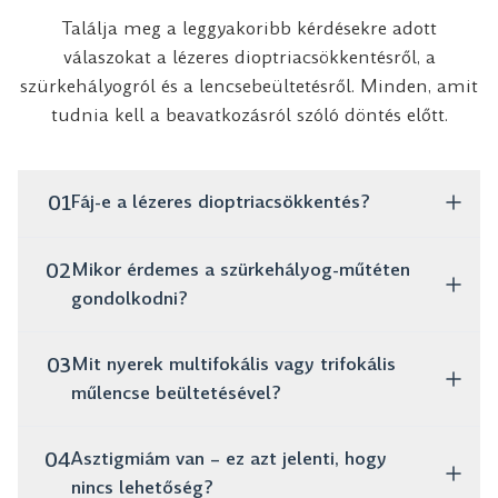
Találja meg a leggyakoribb kérdésekre adott
válaszokat a lézeres dioptriacsökkentésről, a
szürkehályogról és a lencsebeültetésről. Minden, amit
tudnia kell a beavatkozásról szóló döntés előtt.
01
Fáj-e a lézeres dioptriacsökkentés?
Nem, az eljárás teljesen fájdalommentes. Mindössze
02
Mikor érdemes a szürkehályog-műtéten
néhány percig tart, és már másnap szemüveg vagy
gondolkodni?
kontaktlencse nélkül végezheti mindennapi
tevékenységeit.
Ha azt tapasztalja, hogy a látása homályos, a színek
03
Mit nyerek multifokális vagy trifokális
kifakulnak, és éjszaka nehezen vezet, ezek egyértelmű
műlencse beültetésével?
jelek. A műtét visszaadja a látás tisztaságát, és a
diagnózis felállítása után nem célszerű halogatni.
A legnagyobb előny, hogy elfelejtheti a szemüveget –
04
Asztigmiám van – ez azt jelenti, hogy
közelre és távolra egyaránt. Ez azt jelenti, hogy
nincs lehetőség?