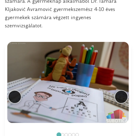
számára. A gyermeknap alkalmából Dr. Tamara
Kljaković Avramović gyermekszemész 4-10 éves
gyermekek számára végzett ingyenes
szemvizsgálatot.