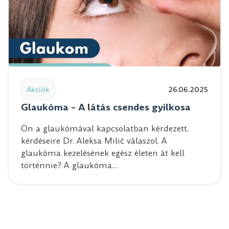
Read post: Glaukóma – A látás csendes gyilkosa
Akciók
26.06.2025
Glaukóma – A látás csendes gyilkosa
Ön a glaukómával kapcsolatban kérdezett,
kérdéseire Dr. Aleksa Milić válaszol. A
glaukóma kezelésének egész életen át kell
történnie? A glaukóma…