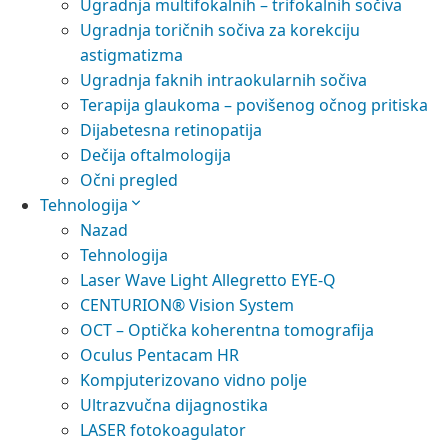
Ugradnja multifokalnih – trifokalnih sočiva
Ugradnja toričnih sočiva za korekciju
astigmatizma
Ugradnja faknih intraokularnih sočiva
Terapija glaukoma – povišenog očnog pritiska
Dijabetesna retinopatija
Dečija oftalmologija
Očni pregled
Tehnologija
Nazad
Tehnologija
Laser Wave Light Allegretto EYE-Q
CENTURION® Vision System
OCT – Optička koherentna tomografija
Oculus Pentacam HR
Kompjuterizovano vidno polje
Ultrazvučna dijagnostika
LASER fotokoagulator