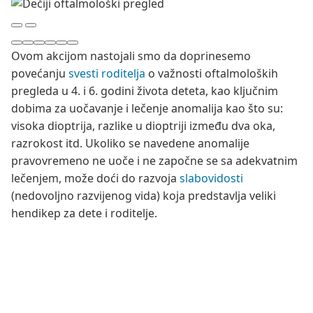
Ovom akcijom nastojali smo da doprinesemo
povećanju
svesti roditelja
o važnosti oftalmoloških
pregleda u 4. i 6. godini života deteta, kao ključnim
dobima za uočavanje i lečenje anomalija kao što su:
visoka dioptrija, razlike u dioptriji između dva oka,
razrokost itd. Ukoliko se navedene anomalije
pravovremeno ne uoče i ne započne se sa adekvatnim
lečenjem, može doći do razvoja
slabovidosti
(nedovoljno razvijenog vida) koja predstavlja veliki
hendikep za dete i roditelje.