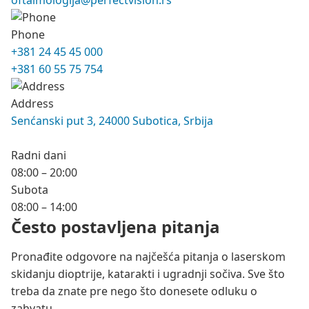
oftalmologija@perfectvision.rs
Phone
+381 24 45 45 000
+381 60 55 75 754
Address
Senćanski put 3, 24000 Subotica, Srbija
Radni dani
08:00 – 20:00
Subota
08:00 – 14:00
Često postavljena pitanja
Pronađite odgovore na najčešća pitanja o laserskom
skidanju dioptrije, katarakti i ugradnji sočiva. Sve što
treba da znate pre nego što donesete odluku o
zahvatu.