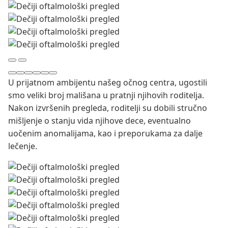
U prijatnom ambijentu našeg očnog centra, ugostili
smo veliki broj mališana u pratnji njihovih roditelja.
Nakon izvršenih pregleda, roditelji su dobili stručno
mišljenje o stanju vida njihove dece, eventualno
uočenim anomalijama, kao i preporukama za dalje
lečenje.