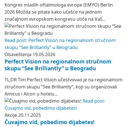
Kongres mladih oftalmologa evrope (EMYO) Berlin
2026 Možda se pitate kako učešće na jednom
značajnom evropskom kongresu utiče na Vaš…
Read post: Perfect Vision na regionalnom stručnom
skupu “See Brilliantly” u Beogradu
Obaveštenja
19.05.2026
Perfect Vision na regionalnom stručnom
skupu “See Brilliantly” u Beogradu
TL;DR Tim Perfect Vision učestvovao je na regionalnom
stručnom skupu “See Brilliantly”, koji su organizovali
Amicus i Alcon u hotelu…
Read post:
Čuvajmo vid, pobedimo dijabetes!
Akcije
20.11.2025
Čuvajmo vid, pobedimo dijabetes!