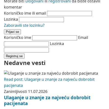
Morate biti
ulogovani
ili
registrovani
da biste ostavili
komentar
Korisničko ime ili email
Lozinka
Zaboravili ste lozinku?
Prijavi se
Korisničko ime
Email
Lozinka
Registruj se
Nedavne vesti
Read post: Ulaganje u znanje za najveću dobrobit
pacijenata
Zanimljivosti
11.07.2026
Ulaganje u znanje za najveću dobrobit
pacijenata