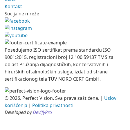
Kontakt
Socijalne mreže
Posedujemo ISO sertifikat prema standardu ISO
9001:2015, registracioni broj 12 100 59137 TMS za
oblast Pružanja dijagnostičkih, konzervativnih i
hirurških oftalmoloških usluga, izdat od strane
sertifikacionog tela TÜV NORD CERT GmbH.
© 2026. Perfect Vision. Sva prava zaštićena.
|
Uslovi
korišćenja
|
Politika privatnosti
Developed by
DevifyPro