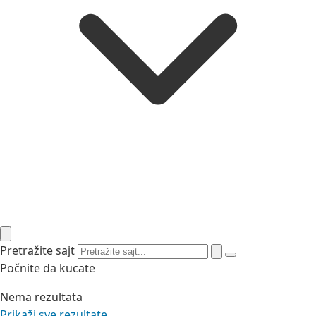
Pretražite sajt
Počnite da kucate
Nema rezultata
Prikaži sve rezultate