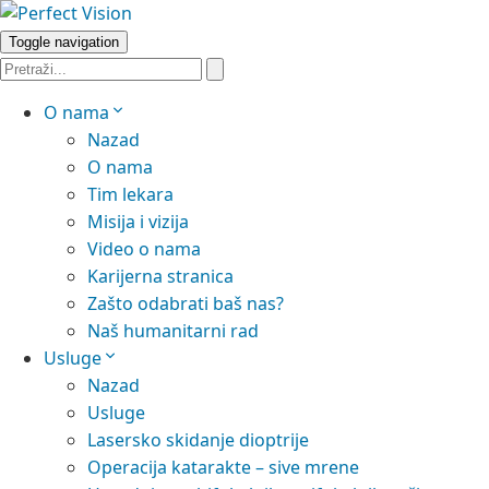
Toggle navigation
O nama
Nazad
O nama
Tim lekara
Misija i vizija
Video o nama
Karijerna stranica
Zašto odabrati baš nas?
Naš humanitarni rad
Usluge
Nazad
Usluge
Lasersko skidanje dioptrije
Operacija katarakte – sive mrene