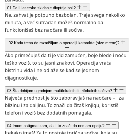
01
Da li lasersko skidanje dioptrije boli?
Ne, zahvat je potpuno bezbolan. Traje svega nekoliko
minuta, a već sutradan možeš normalno da
funkcionišeš bez naočara ili sočiva.
02
Kada treba da razmišljam o operaciji katarakte (sive mrene)?
Ako primećuješ da ti je vid zamućen, boje blede i noću
teško voziš, to su jasni znakovi. Operacija vraća
bistrinu vida i ne odlaže se kad se jednom
dijagnostikuje.
03
Šta dobijam ugradnjom multifokalnih ili trifokalnih sočiva?
Najveća prednost je što zaboravljaš na naočare – i za
blizinu i za daljinu. To znači da čitaš knjigu, koristiš
telefon i voziš bez dodatnih pomagala.
04
Imam astigmatizam, da li to znači da nemam opciju?
Itekako imaš! Za to postoje torična sočiva, koja su