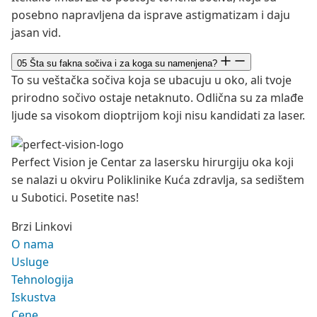
posebno napravljena da isprave astigmatizam i daju
jasan vid.
05
Šta su fakna sočiva i za koga su namenjena?
To su veštačka sočiva koja se ubacuju u oko, ali tvoje
prirodno sočivo ostaje netaknuto. Odlična su za mlađe
ljude sa visokom dioptrijom koji nisu kandidati za laser.
Perfect Vision je Centar za lasersku hirurgiju oka koji
se nalazi u okviru Poliklinike Kuća zdravlja, sa sedištem
u Subotici. Posetite nas!
Brzi Linkovi
O nama
Usluge
Tehnologija
Iskustva
Cene