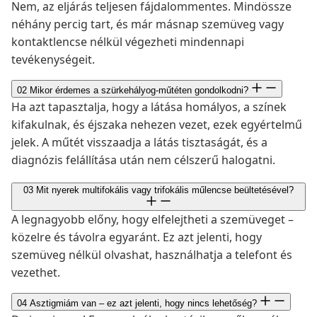
Nem, az eljárás teljesen fájdalommentes. Mindössze
néhány percig tart, és már másnap szemüveg vagy
kontaktlencse nélkül végezheti mindennapi
tevékenységeit.
02
Mikor érdemes a szürkehályog-műtéten gondolkodni?
Ha azt tapasztalja, hogy a látása homályos, a színek
kifakulnak, és éjszaka nehezen vezet, ezek egyértelmű
jelek. A műtét visszaadja a látás tisztaságát, és a
diagnózis felállítása után nem célszerű halogatni.
03
Mit nyerek multifokális vagy trifokális műlencse beültetésével?
A legnagyobb előny, hogy elfelejtheti a szemüveget –
közelre és távolra egyaránt. Ez azt jelenti, hogy
szemüveg nélkül olvashat, használhatja a telefont és
vezethet.
04
Asztigmiám van – ez azt jelenti, hogy nincs lehetőség?