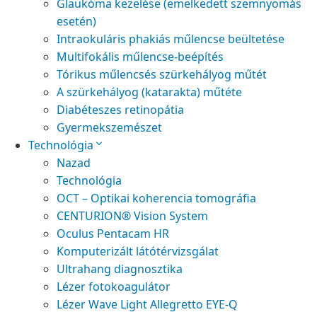
Glaukóma kezelése (emelkedett szemnyomás
esetén)
Intraokuláris phakiás műlencse beültetése
Multifokális műlencse-beépítés
Tórikus műlencsés szürkehályog műtét
A szürkehályog (katarakta) műtéte
Diabéteszes retinopátia
Gyermekszemészet
Technológia
Nazad
Technológia
OCT – Optikai koherencia tomográfia
CENTURION® Vision System
Oculus Pentacam HR
Komputerizált látótérvizsgálat
Ultrahang diagnosztika
Lézer fotokoagulátor
Lézer Wave Light Allegretto EYE-Q