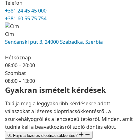
Telefon
+381 24 45 45 000
+381 60 55 75 754
Cím
Senćanski put 3, 24000 Szabadka, Szerbia
Hétköznap
08:00 – 20:00
Szombat
08:00 – 13:00
Gyakran ismételt kérdések
Találja meg a leggyakoribb kérdésekre adott
válaszokat a lézeres dioptriacsökkentésről, a
szürkehályogról és a lencsebeültetésről. Minden, amit
tudnia kell a beavatkozásról szóló döntés előtt.
01
Fáj-e a lézeres dioptriacsökkentés?