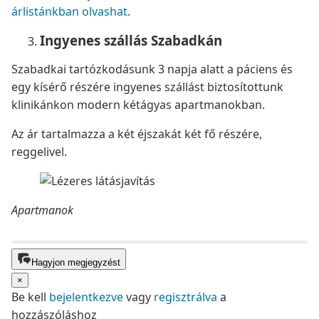
árlistánkban olvashat
.
Ingyenes szállás Szabadkán
Szabadkai tartózkodásunk 3 napja alatt a páciens és
egy kísérő részére ingyenes szállást biztosítottunk
klinikánkon modern kétágyas apartmanokban.
Az ár tartalmazza a két éjszakát két fő részére,
reggelivel.
Apartmanok
Hagyjon megjegyzést
×
Be kell
bejelentkezve
vagy
regisztrálva
a
hozzászóláshoz