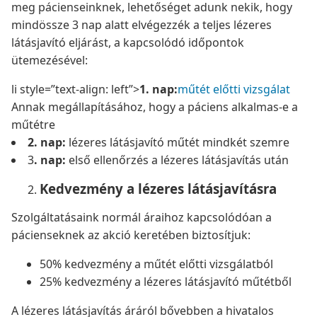
meg pácienseinknek, lehetőséget adunk nekik, hogy
mindössze 3 nap alatt elvégezzék a teljes lézeres
látásjavító eljárást, a kapcsolódó időpontok
ütemezésével:
li style=”text-align: left”>
1. nap:
műtét előtti vizsgálat
Annak megállapításához, hogy a páciens alkalmas-e a
műtétre
2. nap:
lézeres látásjavító műtét mindkét szemre
3
. nap:
első ellenőrzés a lézeres látásjavítás után
Kedvezmény a lézeres látásjavításra
Szolgáltatásaink normál áraihoz kapcsolódóan a
pácienseknek az akció keretében biztosítjuk:
50% kedvezmény a műtét előtti vizsgálatból
25% kedvezmény a lézeres látásjavító műtétből
A lézeres látásjavítás áráról bővebben a hivatalos