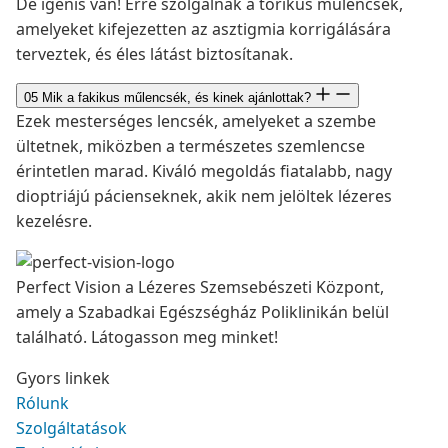
De igenis van! Erre szolgálnak a tórikus műlencsék,
amelyeket kifejezetten az asztigmia korrigálására
terveztek, és éles látást biztosítanak.
05
Mik a fakikus műlencsék, és kinek ajánlottak?
Ezek mesterséges lencsék, amelyeket a szembe
ültetnek, miközben a természetes szemlencse
érintetlen marad. Kiváló megoldás fiatalabb, nagy
dioptriájú pácienseknek, akik nem jelöltek lézeres
kezelésre.
Perfect Vision a Lézeres Szemsebészeti Központ,
amely a Szabadkai Egészségház Poliklinikán belül
található. Látogasson meg minket!
Gyors linkek
Rólunk
Szolgáltatások