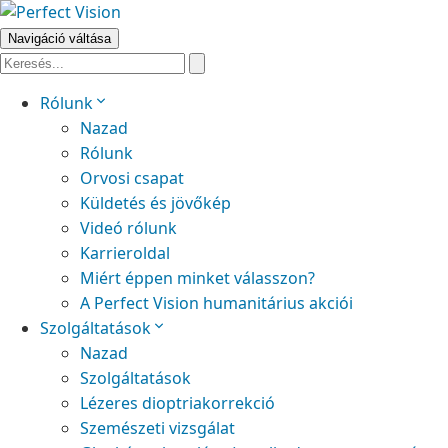
Navigáció váltása
Rólunk
Nazad
Rólunk
Orvosi csapat
Küldetés és jövőkép
Videó rólunk
Karrieroldal
Miért éppen minket válasszon?
A Perfect Vision humanitárius akciói
Szolgáltatások
Nazad
Szolgáltatások
Lézeres dioptriakorrekció
Szemészeti vizsgálat