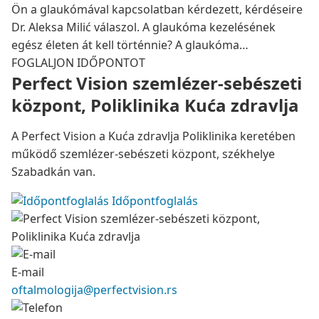
Ön a glaukómával kapcsolatban kérdezett, kérdéseire
Dr. Aleksa Milić válaszol. A glaukóma kezelésének
egész életen át kell történnie? A glaukóma…
FOGLALJON IDŐPONTOT
Perfect Vision szemlézer-sebészeti
központ, Poliklinika Kuća zdravlja
A Perfect Vision a Kuća zdravlja Poliklinika keretében
működő szemlézer-sebészeti központ, székhelye
Szabadkán van.
Időpontfoglalás
E-mail
oftalmologija@perfectvision.rs