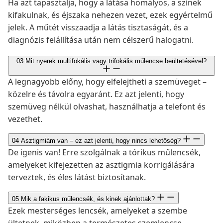
Ha azt tapasztalja, hogy a látása homályos, a színek
kifakulnak, és éjszaka nehezen vezet, ezek egyértelmű
jelek. A műtét visszaadja a látás tisztaságát, és a
diagnózis felállítása után nem célszerű halogatni.
03
Mit nyerek multifokális vagy trifokális műlencse beültetésével?
A legnagyobb előny, hogy elfelejtheti a szemüveget –
közelre és távolra egyaránt. Ez azt jelenti, hogy
szemüveg nélkül olvashat, használhatja a telefont és
vezethet.
04
Asztigmiám van – ez azt jelenti, hogy nincs lehetőség?
De igenis van! Erre szolgálnak a tórikus műlencsék,
amelyeket kifejezetten az asztigmia korrigálására
terveztek, és éles látást biztosítanak.
05
Mik a fakikus műlencsék, és kinek ajánlottak?
Ezek mesterséges lencsék, amelyeket a szembe