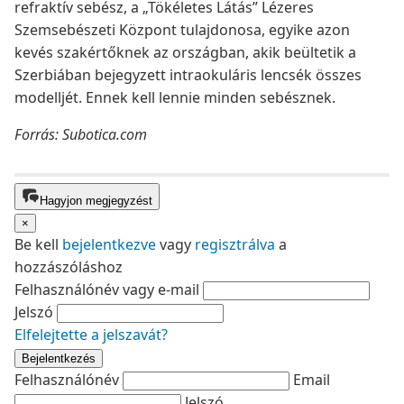
refraktív sebész, a „Tökéletes Látás” Lézeres
Szemsebészeti Központ tulajdonosa, egyike azon
kevés szakértőknek az országban, akik beültetik a
Szerbiában bejegyzett intraokuláris lencsék összes
modelljét. Ennek kell lennie minden sebésznek.
Forrás: Subotica.com
Hagyjon megjegyzést
×
Be kell
bejelentkezve
vagy
regisztrálva
a
hozzászóláshoz
Felhasználónév vagy e-mail
Jelszó
Elfelejtette a jelszavát?
Bejelentkezés
Felhasználónév
Email
Jelszó