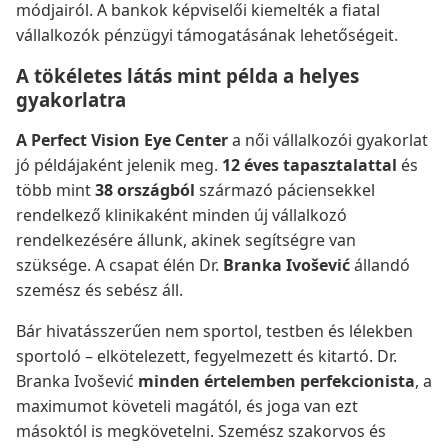
módjairól. A bankok képviselői kiemelték a fiatal
vállalkozók pénzügyi támogatásának lehetőségeit.
A tökéletes látás mint példa a helyes
gyakorlatra
A Perfect Vision Eye Center
a női vállalkozói gyakorlat
jó példájaként jelenik meg.
12 éves tapasztalattal
és
több mint
38 országból
származó páciensekkel
rendelkező klinikaként minden új vállalkozó
rendelkezésére állunk, akinek segítségre van
szüksége. A csapat élén Dr.
Branka Ivošević
állandó
szemész és sebész áll.
Bár hivatásszerűen nem sportol, testben és lélekben
sportoló – elkötelezett, fegyelmezett és kitartó. Dr.
Branka Ivošević
minden értelemben perfekcionista
, a
maximumot követeli magától, és joga van ezt
másoktól is megkövetelni. Szemész szakorvos és