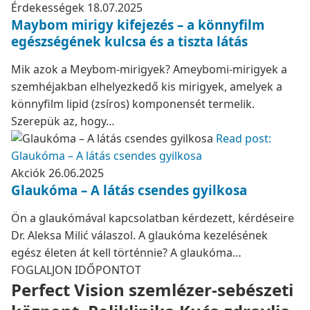
Érdekességek
18.07.2025
Maybom mirigy kifejezés – a könnyfilm
egészségének kulcsa és a tiszta látás
Mik azok a Meybom-mirigyek? Ameybomi-mirigyek a
szemhéjakban elhelyezkedő kis mirigyek, amelyek a
könnyfilm lipid (zsíros) komponensét termelik.
Szerepük az, hogy…
Read post:
Glaukóma – A látás csendes gyilkosa
Akciók
26.06.2025
Glaukóma – A látás csendes gyilkosa
Ön a glaukómával kapcsolatban kérdezett, kérdéseire
Dr. Aleksa Milić válaszol. A glaukóma kezelésének
egész életen át kell történnie? A glaukóma…
FOGLALJON IDŐPONTOT
Perfect Vision szemlézer-sebészeti