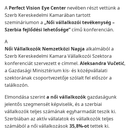
A
Perfect Vision Eye Center
nevében részt vettünk a
Szerb Kereskedelmi Kamarában tartott
szemináriumon a
„Női vállalkozói tevékenység –
Szerbia fejlődési lehetősége”
című konferencián.
A
Női Vállalkozók Nemzetközi Napja
alkalmából a
Szerb Kereskedelmi Kamara Vállalkozói Szektora
konferenciát szervezett e címmel.
Aleksandra Vučetić
,
a Gazdasági Minisztérium kis- és középvállalati
szektorának csoportvezetője szólalt fel először a
találkozón.
Elmondása szerint
a női vállalkozók
gazdaságunk
jelentős szegmensét képviselik, és a szerbiai
vállalkozók teljes számának egyharmadát teszik ki.
Szerbiában az aktív vállalatok és vállalkozók teljes
számából a női vállalkozások
35,8%-ot
tettek ki.