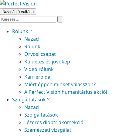
Navigáció váltása
Rólunk
Nazad
Rólunk
Orvosi csapat
Küldetés és jövőkép
Videó rólunk
Karrieroldal
Miért éppen minket válasszon?
A Perfect Vision humanitárius akciói
Szolgáltatások
Nazad
Szolgáltatások
Lézeres dioptriakorrekció
Szemészeti vizsgálat