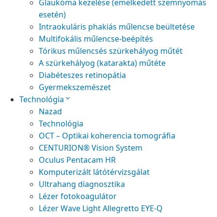
Glaukóma kezelése (emelkedett szemnyomás
esetén)
Intraokuláris phakiás műlencse beültetése
Multifokális műlencse-beépítés
Tórikus műlencsés szürkehályog műtét
A szürkehályog (katarakta) műtéte
Diabéteszes retinopátia
Gyermekszemészet
Technológia
Nazad
Technológia
OCT – Optikai koherencia tomográfia
CENTURION® Vision System
Oculus Pentacam HR
Komputerizált látótérvizsgálat
Ultrahang diagnosztika
Lézer fotokoagulátor
Lézer Wave Light Allegretto EYE-Q