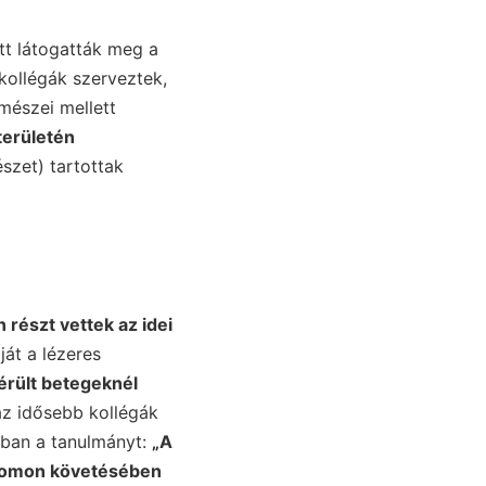
tt látogatták meg a
 kollégák szerveztek,
mészei mellett
erületén
szet) tartottak
 részt vettek az idei
át a lézeres
érült betegeknél
az idősebb kollégák
ában a tanulmányt:
„A
nyomon követésében