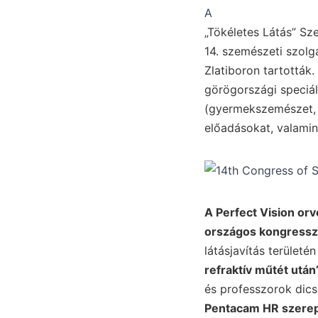
A
„Tökéletes Látás” Sz
14. szemészeti szolg
Zlatiboron tartották
görögországi speciál
(gyermekszemészet, s
előadásokat, valami
A Perfect Vision orv
országos kongressz
látásjavítás terület
refraktív műtét után”
és professzorok dic
Pentacam HR szerep