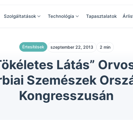
Szolgáltatások
Technológia
Tapasztalatok
Árlis
Értesítések
szeptember 22, 2013
2 min
Tökéletes Látás” Orvos
rbiai Szemészek Orsz
Kongresszusán