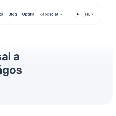
ta
Blog
Optika
Kapcsolat
HU
ai a
ágos