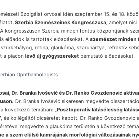
emészeti Szolgálat orvosai idén szeptember 15. és 18. közö
álatot
. Szerbia Szemészeinek Kongresszusa
, amelyet nisi
. A kongresszuson Szerbia minden fontos központjának sze
is előadók is tartottak előadásokat. A
szemészet minden t
zürkehályog, retina, glaukóma, szaruhártya, refraktív sebé
nt a piacon
lévő új gyógyszereket
bemutató előadásokat.
osai, Dr. Branka Ivošević és Dr. Ranko Gvozdenović aktívan
uson.
Dr. Branka Ivošević sikeresen megvédte disszertációj
én a következő témában:
„Posztoperatív látásélesség látáss
,
és kollégáitól dicséretet kapott. Dr. Ranko Gvozdenović 
séretével megvédte a glaukóma területén a következő tém
e a szem elülső kamrájának morfológiai változásainak 