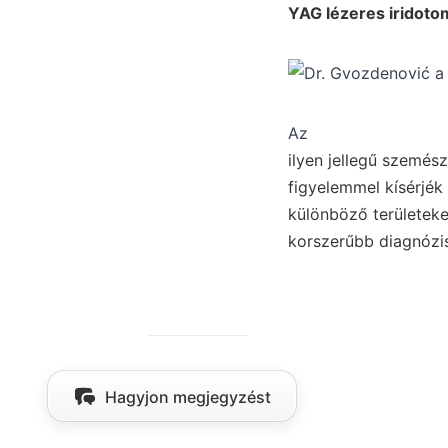
YAG lézeres iridotom
Az
ilyen jellegű szemés
figyelemmel kísérjék
különböző területek
korszerűbb diagnózis
Hagyjon megjegyzést