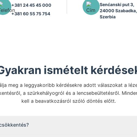
Senćanski put 3,
+381 24 45 45 000
24000 Szabadka
+381 60 55 75 754
Szerbia
Gyakran ismételt kérdése
álja meg a leggyakoribb kérdésekre adott válaszokat a léz
entésről, a szürkehályogról és a lencsebeültetésről. Minde
kell a beavatkozásról szóló döntés előtt.
iacsökkentés?