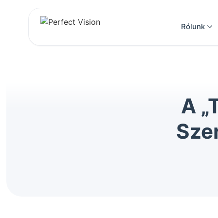
Rólunk
A „
Sze