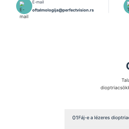
E-mail
oftalmologija@perfectvision.rs
Tal
dioptriacsökk
01
Fáj-e a lézeres dioptr