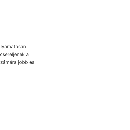
folyamatosan
cseréljenek a
számára jobb és