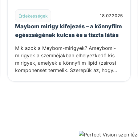
n Belgrádban
Read post: Maybom mirigy kifejezés – a könnyfilm egész
18.07.2025
Érdekességek
Maybom mirigy kifejezés – a könnyfilm
egészségének kulcsa és a tiszta látás
Mik azok a Meybom-mirigyek? Ameybomi-
mirigyek a szemhéjakban elhelyezkedő kis
mirigyek, amelyek a könnyfilm lipid (zsíros)
komponensét termelik. Szerepük az, hogy…