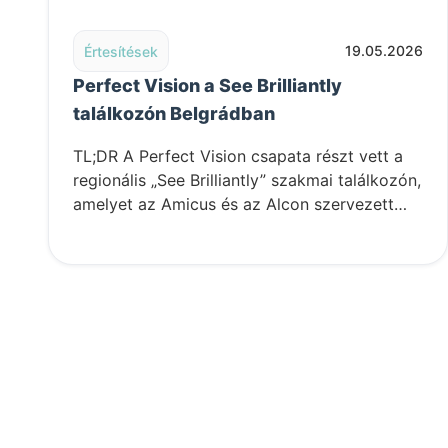
Read post: Perfect Vision a See Brilliantly találkozó
19.05.2026
Értesítések
Perfect Vision a See Brilliantly
találkozón Belgrádban
TL;DR A Perfect Vision csapata részt vett a
regionális „See Brilliantly” szakmai találkozón,
amelyet az Amicus és az Alcon szervezett…