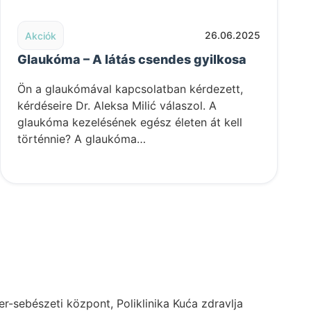
ségének kulcsa és a tiszta látás
Read post: Glaukóma – A látás csendes gyilkosa
26.06.2025
Akciók
Glaukóma – A látás csendes gyilkosa
Ön a glaukómával kapcsolatban kérdezett,
kérdéseire Dr. Aleksa Milić válaszol. A
glaukóma kezelésének egész életen át kell
történnie? A glaukóma…