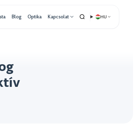
sta
Blog
Optika
Kapcsolat
HU
yog
ktív