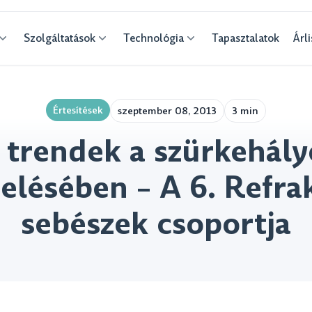
Szolgáltatások
Technológia
Tapasztalatok
Árli
Értesítések
szeptember 08, 2013
3 min
 trendek a szürkehál
elésében – A 6. Refra
sebészek csoportja