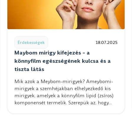
ón Belgrádban
Read post: Maybom mirigy kifejezés – a könnyfilm egész
Érdekességek
18.07.2025
Maybom mirigy kifejezés – a
könnyfilm egészségének kulcsa és a
tiszta látás
Mik azok a Meybom-mirigyek? Ameybomi-
mirigyek a szemhéjakban elhelyezkedő kis
mirigyek, amelyek a könnyfilm lipid (zsíros)
komponensét termelik. Szerepük az, hogy…