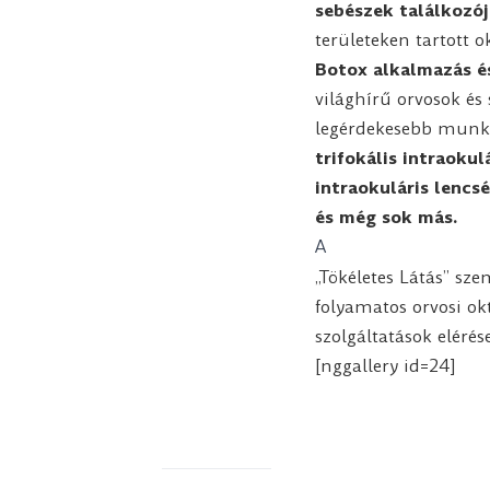
sebészek találkozój
területeken tartott 
Botox alkalmazás és
világhírű orvosok é
legérdekesebb munká
trifokális intraoku
intraokuláris lenc
és még sok más.
A
„Tökéletes Látás” sze
folyamatos orvosi ok
szolgáltatások eléré
[nggallery id=24]