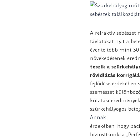
A refraktív sebészet 
távlatokat nyit a bet
évente több mint 30 
növekedésének ere
teszik a szürkehályo
rövidlátás korrigál
fejlődése érdekében 
szemészet különböző 
kutatási eredmények 
szürkehályogos beteg
Annak
érdekében, hogy páci
biztosítsunk, a „Perf