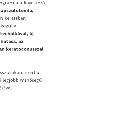
rogramja a következő
 kapszulotómia,
m keretében
 közül a
technikával, új
 hatása, az
ban keratoconusszal
resszusokon, mert a
ető legjobb minőségű
sével.