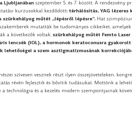
a Ljubljanában
szeptember 5. és 7. között. A rendezvény p
oktatási kurzusokkal kezdődött
: térhálósítás, YAG lézeres
 szürkehályog műtét „lépésről lépésre”.
Hat szimpóziu
s szakemberek mutatták be tudományos cikkeiket, amelyek
k a következők voltak:
szürkehályog műtét Femto Laser 
láris lencsék (IOL), a hormonok keratoconusra gyakorolt
sék lehetőségei a szem asztigmatizmusának korrekciójá
mészei szívesen vesznek részt ilyen összejöveteleken, kong
tatás révén fejlesztik és bővítik tudásukat. Mottónk a leh
se a technológia és a kezelés modern szempontjainak követé