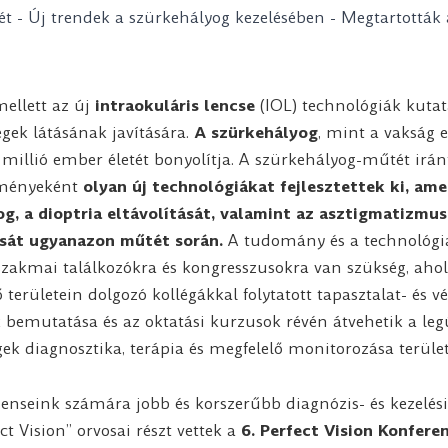
mellett az új
intraokuláris lencse
(IOL) technológiák kutatá
egek látásának javítására.
A szürkehályog
, mint a vakság e
millió ember életét bonyolítja. A szürkehályog-műtét iránt
dményeként
olyan új technológiákat fejlesztettek ki, am
g, a dioptria eltávolítását, valamint az asztigmatizmus,
ását ugyanazon műtét során.
A tudomány és a technológi
szakmai találkozókra és kongresszusokra van szükség, ahol
területein dolgozó kollégákkal folytatott tapasztalat- és v
bemutatása és az oktatási kurzusok révén átvehetik a leg
ek diagnosztika, terápia és megfelelő monitorozása terüle
enseink számára jobb és korszerűbb diagnózis- és kezelés
ect Vision” orvosai részt vettek a
6. Perfect Vision Konferen