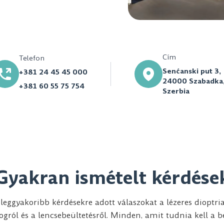
Cím
Telefon
Senćanski put 3,
+381 24 45 45 000
24000 Szabadka
+381 60 55 75 754
Szerbia
Gyakran ismételt kérdése
leggyakoribb kérdésekre adott válaszokat a lézeres dioptri
ogról és a lencsebeültetésről. Minden, amit tudnia kell a b