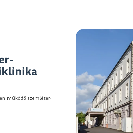
er-
iklinika
tében működő szemlézer-