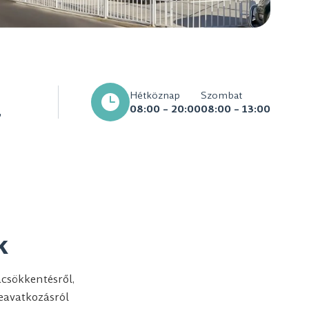
Hétköznap
Szombat
08:00 – 20:00
08:00 – 13:00
,
k
acsökkentésről,
eavatkozásról