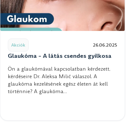
ségének kulcsa és a tiszta látás
Read post: Glaukóma – A látás csendes gyilkosa
Akciók
26.06.2025
Glaukóma – A látás csendes gyilkosa
Ön a glaukómával kapcsolatban kérdezett,
kérdéseire Dr. Aleksa Milić válaszol. A
glaukóma kezelésének egész életen át kell
történnie? A glaukóma…