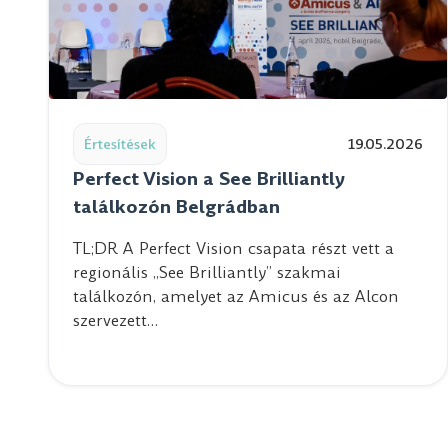
Read post: Perfect Vision a See Brilliantly találkoz
Értesítések
19.05.2026
Perfect Vision a See Brilliantly
találkozón Belgrádban
TL;DR A Perfect Vision csapata részt vett a
regionális „See Brilliantly” szakmai
találkozón, amelyet az Amicus és az Alcon
szervezett…