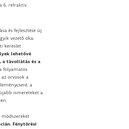
sa és fejlesztése új
gyik vezető oka,
i kereslet
elyek lehetővé
 a távollátás és a
a folyamatos
 az orvosok a
éleménycseré, a
újabb ismereteket a
tén.
i módszereket
cián. Fénytörési