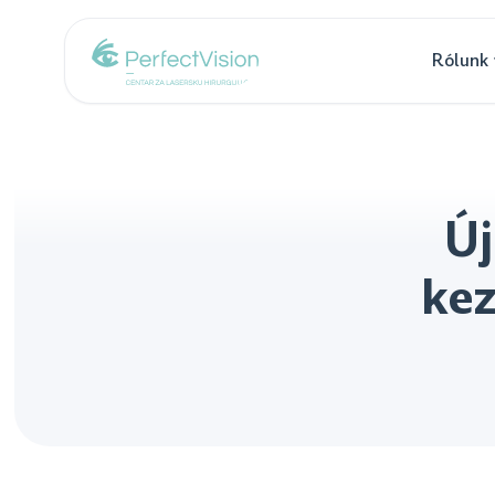
Rólunk
Új
kez