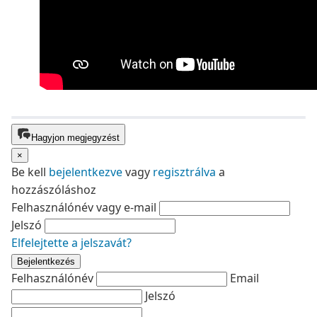
Hagyjon megjegyzést
×
Be kell
bejelentkezve
vagy
regisztrálva
a
hozzászóláshoz
Felhasználónév vagy e-mail
Jelszó
Elfelejtette a jelszavát?
Bejelentkezés
Felhasználónév
Email
Jelszó