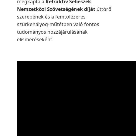
megkapta a
Refraktív Sebészek
Nemzetközi Szövetségének díját
úttörő
szerepének és a femtolézeres
szürkehályog-műtétben való fontos
tudományos hozzájárulásának
elismeréseként.