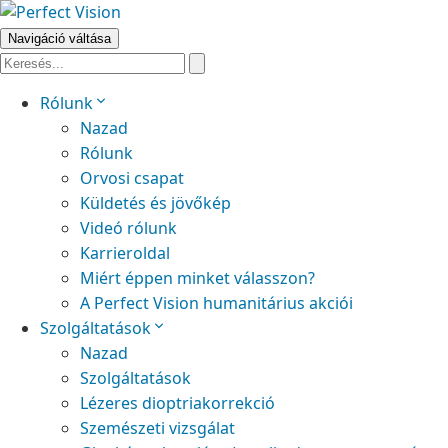
Navigáció váltása
Rólunk
Nazad
Rólunk
Orvosi csapat
Küldetés és jövőkép
Videó rólunk
Karrieroldal
Miért éppen minket válasszon?
A Perfect Vision humanitárius akciói
Szolgáltatások
Nazad
Szolgáltatások
Lézeres dioptriakorrekció
Szemészeti vizsgálat