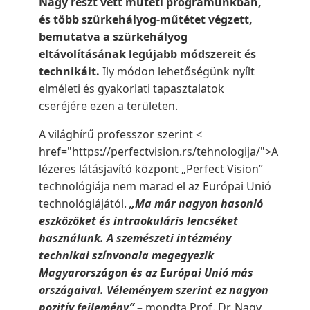
Nagy részt vett műtéti programunkban,
és több szürkehályog-műtétet végzett,
bemutatva a szürkehályog
eltávolításának legújabb módszereit és
technikáit.
Ily módon lehetőségünk nyílt
elméleti és gyakorlati tapasztalatok
cseréjére ezen a területen.
A világhírű professzor szerint <
href="https://perfectvision.rs/tehnologija/">A
lézeres látásjavító központ „Perfect Vision”
technológiája nem marad el az Európai Unió
technológiájától.
„Ma már nagyon hasonló
eszközöket és intraokuláris lencséket
használunk. A szemészeti intézmény
technikai színvonala megegyezik
Magyarországon és az Európai Unió más
országaival. Véleményem szerint ez nagyon
pozitív fejlemény” –
mondta Prof. Dr. Nagy