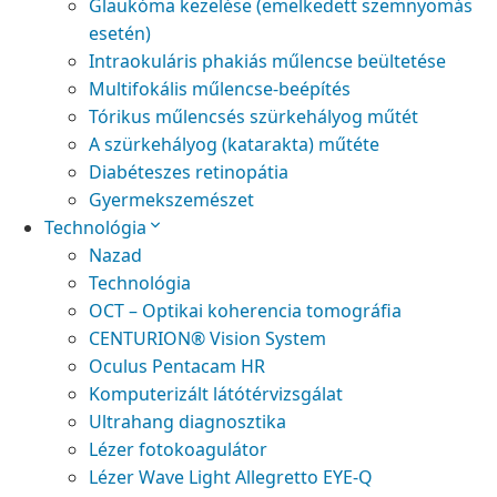
Glaukóma kezelése (emelkedett szemnyomás
esetén)
Intraokuláris phakiás műlencse beültetése
Multifokális műlencse-beépítés
Tórikus műlencsés szürkehályog műtét
A szürkehályog (katarakta) műtéte
Diabéteszes retinopátia
Gyermekszemészet
Technológia
Nazad
Technológia
OCT – Optikai koherencia tomográfia
CENTURION® Vision System
Oculus Pentacam HR
Komputerizált látótérvizsgálat
Ultrahang diagnosztika
Lézer fotokoagulátor
Lézer Wave Light Allegretto EYE-Q