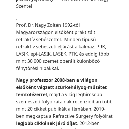
Szentel
.
Prof. Dr. Nagy Zoltán 1992-től
Magyarországon elsőként praktizált
refraktív sebészettel. Minden típusú
refraktív sebészeti eljárást alkalmaz: PRK,
LASIK, epi-LASIK, LASEK, PTK, és eddig több
mint 30 000 szemet operált különböző
fénytörési hibákkal.
Nagy professzor 2008-ban a világon
elsőként végzett szürkehályog-műtétet
femtolézerrel
, majd a világ leghíresebb
szemészeti folyóiratainak recenzióiban több
mint 20 cikket publikált a témában. 2010-
ben megkapta a Refractive Surgery folyóirat
legjobb cikkének járó díjat
. 2012-ben