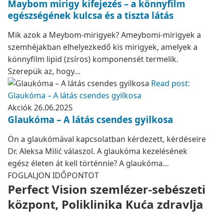
Maybom mirigy kifejezés – a könnyfilm
egészségének kulcsa és a tiszta látás
Mik azok a Meybom-mirigyek? Ameybomi-mirigyek a
szemhéjakban elhelyezkedő kis mirigyek, amelyek a
könnyfilm lipid (zsíros) komponensét termelik.
Szerepük az, hogy…
Read post:
Glaukóma – A látás csendes gyilkosa
Akciók
26.06.2025
Glaukóma – A látás csendes gyilkosa
Ön a glaukómával kapcsolatban kérdezett, kérdéseire
Dr. Aleksa Milić válaszol. A glaukóma kezelésének
egész életen át kell történnie? A glaukóma…
FOGLALJON IDŐPONTOT
Perfect Vision szemlézer-sebészeti
központ, Poliklinika Kuća zdravlja