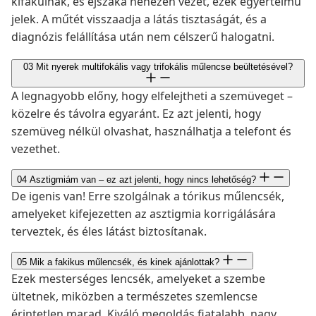
kifakulnak, és éjszaka nehezen vezet, ezek egyértelmű
jelek. A műtét visszaadja a látás tisztaságát, és a
diagnózis felállítása után nem célszerű halogatni.
03
Mit nyerek multifokális vagy trifokális műlencse beültetésével?
A legnagyobb előny, hogy elfelejtheti a szemüveget –
közelre és távolra egyaránt. Ez azt jelenti, hogy
szemüveg nélkül olvashat, használhatja a telefont és
vezethet.
04
Asztigmiám van – ez azt jelenti, hogy nincs lehetőség?
De igenis van! Erre szolgálnak a tórikus műlencsék,
amelyeket kifejezetten az asztigmia korrigálására
terveztek, és éles látást biztosítanak.
05
Mik a fakikus műlencsék, és kinek ajánlottak?
Ezek mesterséges lencsék, amelyeket a szembe
ültetnek, miközben a természetes szemlencse
érintetlen marad. Kiváló megoldás fiatalabb, nagy