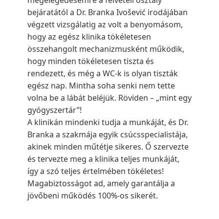
megelégedésemre a felvételi osztály
bejáratától a Dr. Branka Ivošević irodájában
végzett vizsgálatig az volt a benyomásom,
hogy az egész klinika tökéletesen
összehangolt mechanizmusként működik,
hogy minden tökéletesen tiszta és
rendezett, és még a WC-k is olyan tiszták
egész nap. Mintha soha senki nem tette
volna be a lábát beléjük. Röviden – „mint egy
gyógyszertár”!
A klinikán mindenki tudja a munkáját, és Dr.
Branka a szakmája egyik csúcsspecialistája,
akinek minden műtétje sikeres. Ő szervezte
és tervezte meg a klinika teljes munkáját,
így a szó teljes értelmében tökéletes!
Magabiztosságot ad, amely garantálja a
jövőbeni működés 100%-os sikerét.