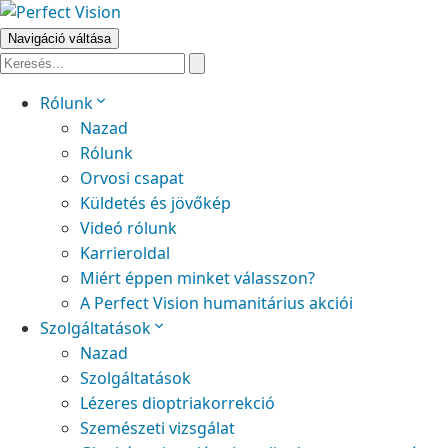
Navigáció váltása
Rólunk
Nazad
Rólunk
Orvosi csapat
Küldetés és jövőkép
Videó rólunk
Karrieroldal
Miért éppen minket válasszon?
A Perfect Vision humanitárius akciói
Szolgáltatások
Nazad
Szolgáltatások
Lézeres dioptriakorrekció
Szemészeti vizsgálat