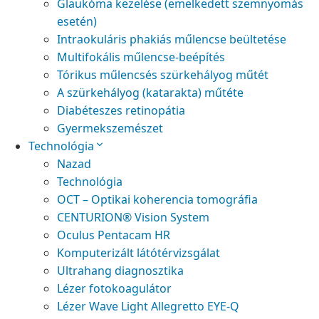
Glaukóma kezelése (emelkedett szemnyomás
esetén)
Intraokuláris phakiás műlencse beültetése
Multifokális műlencse-beépítés
Tórikus műlencsés szürkehályog műtét
A szürkehályog (katarakta) műtéte
Diabéteszes retinopátia
Gyermekszemészet
Technológia
Nazad
Technológia
OCT – Optikai koherencia tomográfia
CENTURION® Vision System
Oculus Pentacam HR
Komputerizált látótérvizsgálat
Ultrahang diagnosztika
Lézer fotokoagulátor
Lézer Wave Light Allegretto EYE-Q