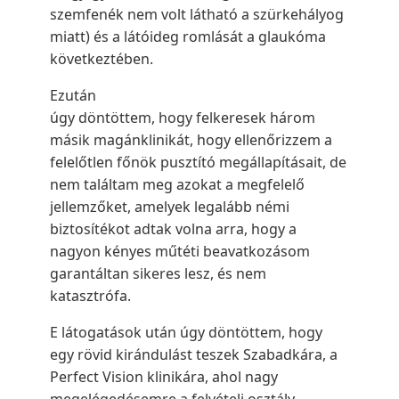
szemfenék nem volt látható a szürkehályog
miatt) és a látóideg romlását a glaukóma
következtében.
Ezután
úgy döntöttem, hogy felkeresek három
másik magánklinikát, hogy ellenőrizzem a
felelőtlen főnök pusztító megállapításait, de
nem találtam meg azokat a megfelelő
jellemzőket, amelyek legalább némi
biztosítékot adtak volna arra, hogy a
nagyon kényes műtéti beavatkozásom
garantáltan sikeres lesz, és nem
katasztrófa.
E látogatások után úgy döntöttem, hogy
egy rövid kirándulást teszek Szabadkára, a
Perfect Vision klinikára, ahol nagy