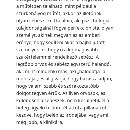
a műtétben található, mint például a
szürkehályog műtét, akkor az illetőnek
olyan sebészt kell találnia, aki pszichológiai
tulajdonságainál fogva perfekcionista, olyan
személyt, akinek megvan az az emberi
erénye, hogy segíteni akar a bajba jutott
személyen, és hogy ő a legmagasabb
szakértelemmel rendelkező sebész.
A
legtöbb orvos és sebész egyszerű halandó,
aki, mint mindenki más, aki „halogatja” a
munkáját, és alig várja, hogy hazaszaladjon,
hogy valami szebb és szórakoztatóbb
dolgot tegyen értük. Az ilyen orvosok, és
különösen a sebészek, nem kerülhetik el a
beteg figyelő tekintetét attól a pillanattól
kezdve, hogy belép az irodájába, vagy ami
még jobb, a klinikára.