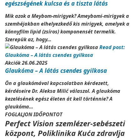
egészségének kulcsa és a tiszta látás
Mik azok a Meybom-mirigyek? Ameybomi-mirigyek a
szemhéjakban elhelyezkedő kis mirigyek, amelyek a
könnyfilm lipid (zsíros) komponensét termelik.
Szerepük az, hogy…
Read post:
Glaukóma – A látás csendes gyilkosa
Akciók
26.06.2025
Glaukóma – A látás csendes gyilkosa
Ön a glaukómával kapcsolatban kérdezett,
kérdéseire Dr. Aleksa Milić válaszol. A glaukóma
kezelésének egész életen át kell történnie? A
glaukóma…
FOGLALJON IDŐPONTOT
Perfect Vision szemlézer-sebészeti
központ, Poliklinika Kuća zdravlja