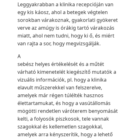
Leggyakrabban a klinika recepcióján van
egy kis káosz, ahol a betegek végtelen
sorokban várakoznak, gyakorlati gyökeret
verve az amúgy is órákig tartó várakozás
miatt, ahol nem tudni, hogy ki ő, és miért
van rajta a sor, hogy megvizsgálják.
A
sebész helyes értékelését és a műtét
várható kimenetelét kiegészítő mutatók a
vizuális információk, pl. hogy a klinika
elavult műszerekkel van felszerelve,
amelyek már régen túlélték hasznos
élettartamukat, és hogy a vasútállomás
mögötti rendetlen váróterem benyomását
kelti, a folyosók piszkosok, tele vannak
szagokkal és kellemetlen szagokkal,
amelyek arra kényszerítik, hogy a lehető