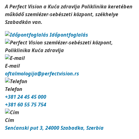
A Perfect Vision a Kuća zdravlja Poliklinika keretében
működő szemlézer-sebészeti központ, székhelye
Szabadkán van.
Időpontfoglalás
E-mail
oftalmologija@perfectvision.rs
Telefon
+381 24 45 45 000
+381 60 55 75 754
Cím
Senćanski put 3, 24000 Szabadka, Szerbia