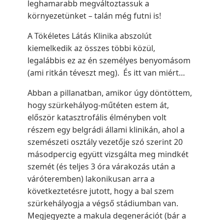
leghamarabb megváltoztassuk a
környezetünket – talán még futni is!
A Tökéletes Látás Klinika abszolút
kiemelkedik az összes többi közül,
legalábbis ez az én személyes benyomásom
(ami ritkán téveszt meg). És itt van miért…
Abban a pillanatban, amikor úgy döntöttem,
hogy szürkehályog-műtéten estem át,
először katasztrofális élményben volt
részem egy belgrádi állami klinikán, ahol a
szemészeti osztály vezetője szó szerint 20
másodpercig együtt vizsgálta meg mindkét
szemét (és teljes 3 óra várakozás után a
váróteremben) lakonikusan arra a
következtetésre jutott, hogy a bal szem
szürkehályogja a végső stádiumban van.
Megjegyezte a makula degenerációt (bár a