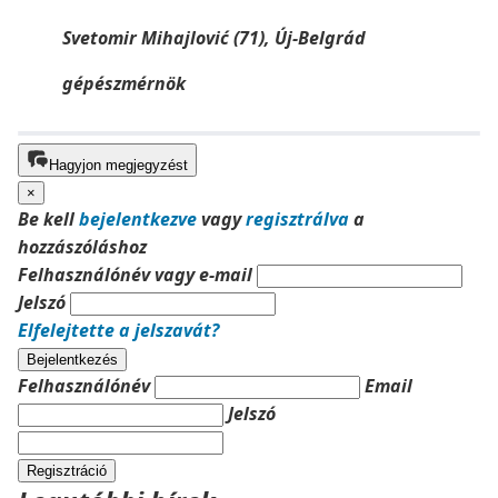
Svetomir Mihajlović (71), Új-Belgrád
gépészmérnök
Hagyjon megjegyzést
×
Be kell
bejelentkezve
vagy
regisztrálva
a
hozzászóláshoz
Felhasználónév vagy e-mail
Jelszó
Elfelejtette a jelszavát?
Bejelentkezés
Felhasználónév
Email
Jelszó
Regisztráció