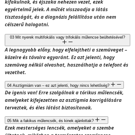
kifakulnak, és éjszaka nehezen vezet, ezek
egyértelmű jelek. A műtét visszaadja a látás
tisztaságát, és a diagnózis felállítása után nem
célszerű halogatni.
03
Mit nyerek multifokális vagy trifokális műlencse beültetésével?
A legnagyobb előny, hogy elfelejtheti a szemüveget –
közelre és távolra egyaránt. Ez azt jelenti, hogy
szemüveg nélkül olvashat, használhatja a telefont és
vezethet.
04
Asztigmiám van – ez azt jelenti, hogy nincs lehetőség?
De igenis van! Erre szolgálnak a tórikus műlencsék,
amelyeket kifejezetten az asztigmia korrigálására
terveztek, és éles látást biztosítanak.
05
Mik a fakikus műlencsék, és kinek ajánlottak?
Ezek mesterséges lencsék, amelyeket a szembe