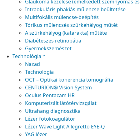
Glaukóma kezelése (emelkedett szemnyomás es
Intraokuláris phakiás műlencse beültetése
Multifokális műlencse-beépítés
Tórikus műlencsés szürkehályog műtét
A szürkehályog (katarakta) műtéte
Diabéteszes retinopátia
Gyermekszemészet
Technológia
Nazad
Technológia
OCT – Optikai koherencia tomográfia
CENTURION® Vision System
Oculus Pentacam HR
Komputerizált látótérvizsgálat
Ultrahang diagnosztika
Lézer fotokoagulátor
Lézer Wave Light Allegretto EYE-Q
YAG lézer