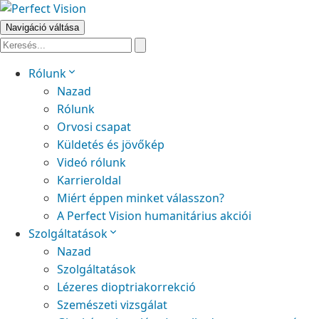
Navigáció váltása
Rólunk
Nazad
Rólunk
Orvosi csapat
Küldetés és jövőkép
Videó rólunk
Karrieroldal
Miért éppen minket válasszon?
A Perfect Vision humanitárius akciói
Szolgáltatások
Nazad
Szolgáltatások
Lézeres dioptriakorrekció
Szemészeti vizsgálat