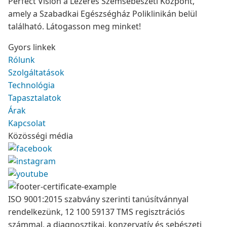
Perfect Vision a Lézeres Szemsebészeti Központ,
amely a Szabadkai Egészségház Poliklinikán belül
található. Látogasson meg minket!
Gyors linkek
Rólunk
Szolgáltatások
Technológia
Tapasztalatok
Árak
Kapcsolat
Közösségi média
ISO 9001:2015 szabvány szerinti tanúsítvánnyal
rendelkezünk, 12 100 59137 TMS regisztrációs
számmal, a diagnosztikai, konzervatív és sebészeti