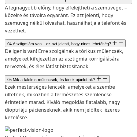
A legnagyobb előny, hogy elfelejtheti a szemüveget –
közelre és távolra egyaránt. Ez azt jelenti, hogy
szemüveg nélkül olvashat, használhatja a telefont és
vezethet.
04
Asztigmiám van – ez azt jelenti, hogy nincs lehetőség?
De igenis van! Erre szolgálnak a tórikus műlencsék,
amelyeket kifejezetten az asztigmia korrigálására
terveztek, és éles látást biztosítanak.
05
Mik a fakikus műlencsék, és kinek ajánlottak?
Ezek mesterséges lencsék, amelyeket a szembe
ültetnek, miközben a természetes szemlencse
érintetlen marad. Kiváló megoldás fiatalabb, nagy
dioptriájú pácienseknek, akik nem jelöltek lézeres
kezelésre.