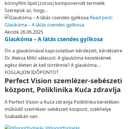
könnyfilm lipid (zsíros) komponensét termelik.
Szerepük az, hogy…
Read post:
Glaukóma – A látás csendes gyilkosa
Akciók
26.06.2025
Glaukóma – A látás csendes gyilkosa
Ön a glaukómával kapcsolatban kérdezett, kérdéseire
Dr. Aleksa Milić válaszol. A glaukóma kezelésének
egész életen át kell történnie? A glaukóma…
FOGLALJON IDŐPONTOT
Perfect Vision szemlézer-sebészeti
központ, Poliklinika Kuća zdravlja
A Perfect Vision a Kuća zdravlja Poliklinika keretében
működő szemlézer-sebészeti központ, székhelye
Szabadkán van.
Időpontfoglalás