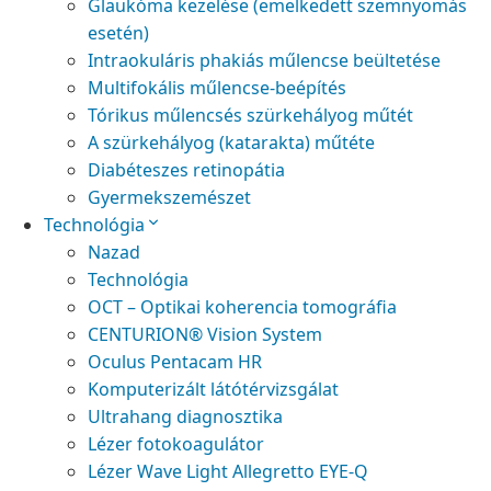
Glaukóma kezelése (emelkedett szemnyomás
esetén)
Intraokuláris phakiás műlencse beültetése
Multifokális műlencse-beépítés
Tórikus műlencsés szürkehályog műtét
A szürkehályog (katarakta) műtéte
Diabéteszes retinopátia
Gyermekszemészet
Technológia
Nazad
Technológia
OCT – Optikai koherencia tomográfia
CENTURION® Vision System
Oculus Pentacam HR
Komputerizált látótérvizsgálat
Ultrahang diagnosztika
Lézer fotokoagulátor
Lézer Wave Light Allegretto EYE-Q