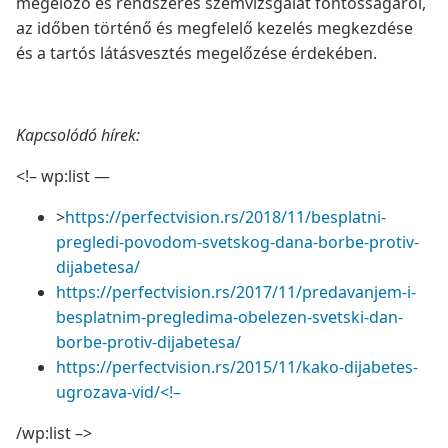
megelőző és rendszeres szemvizsgálat fontosságáról,
az időben történő és megfelelő kezelés megkezdése
és a tartós látásvesztés megelőzése érdekében.
Kapcsolódó hírek:
<!– wp:list —
>
https://perfectvision.rs/2018/11/besplatni-
pregledi-povodom-svetskog-dana-borbe-protiv-
dijabetesa/
https://perfectvision.rs/2017/11/predavanjem-i-
besplatnim-pregledima-obelezen-svetski-dan-
borbe-protiv-dijabetesa/
https://perfectvision.rs/2015/11/kako-dijabetes-
ugrozava-vid/<!–
/wp:list –>