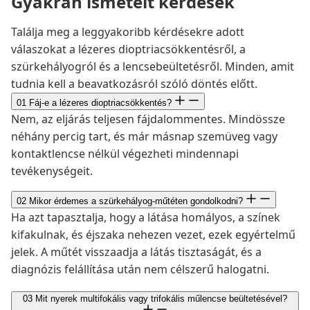
Gyakran ismételt kérdések
Találja meg a leggyakoribb kérdésekre adott
válaszokat a lézeres dioptriacsökkentésről, a
szürkehályogról és a lencsebeültetésről. Minden, amit
tudnia kell a beavatkozásról szóló döntés előtt.
01
Fáj-e a lézeres dioptriacsökkentés?
Nem, az eljárás teljesen fájdalommentes. Mindössze
néhány percig tart, és már másnap szemüveg vagy
kontaktlencse nélkül végezheti mindennapi
tevékenységeit.
02
Mikor érdemes a szürkehályog-műtéten gondolkodni?
Ha azt tapasztalja, hogy a látása homályos, a színek
kifakulnak, és éjszaka nehezen vezet, ezek egyértelmű
jelek. A műtét visszaadja a látás tisztaságát, és a
diagnózis felállítása után nem célszerű halogatni.
03
Mit nyerek multifokális vagy trifokális műlencse beültetésével?