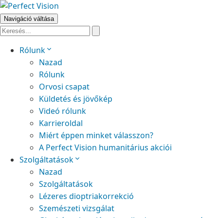
Navigáció váltása
Rólunk
Nazad
Rólunk
Orvosi csapat
Küldetés és jövőkép
Videó rólunk
Karrieroldal
Miért éppen minket válasszon?
A Perfect Vision humanitárius akciói
Szolgáltatások
Nazad
Szolgáltatások
Lézeres dioptriakorrekció
Szemészeti vizsgálat