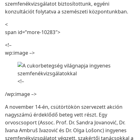
szemfenékvizsgálatot biztosítottunk, egyéni
konzultációt folytatva a szemészeti központunkban.
<
span id=”more-10283″>
<!–
wp:image –>
<!–
/wp:image –>
A november 14-én, csütörtökön szervezett akción
nagyszámú érdeklődő beteg vett részt. Egy
orvoscsoport (Assoc. Prof. Dr. Sandra Jovanović, Dr.
Ivana Ambruš Ivazović és Dr. Olga Lošonc) ingyenes
szemfenékvizsgálatot végzett, szakértői tanácsokkal a