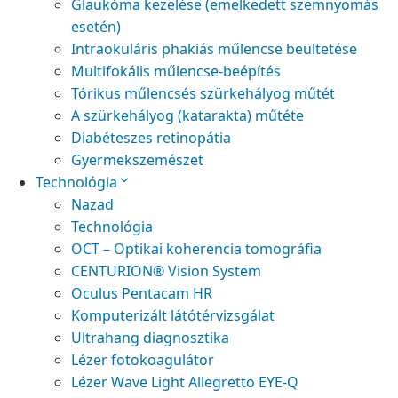
Glaukóma kezelése (emelkedett szemnyomás
esetén)
Intraokuláris phakiás műlencse beültetése
Multifokális műlencse-beépítés
Tórikus műlencsés szürkehályog műtét
A szürkehályog (katarakta) műtéte
Diabéteszes retinopátia
Gyermekszemészet
Technológia
Nazad
Technológia
OCT – Optikai koherencia tomográfia
CENTURION® Vision System
Oculus Pentacam HR
Komputerizált látótérvizsgálat
Ultrahang diagnosztika
Lézer fotokoagulátor
Lézer Wave Light Allegretto EYE-Q