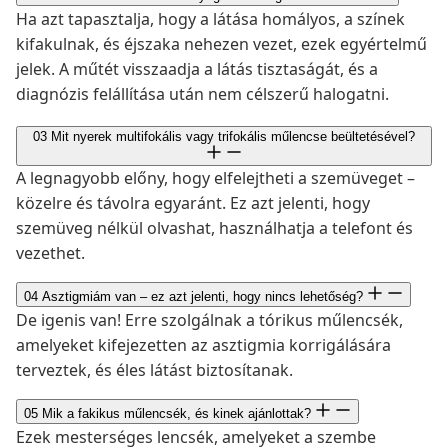
Ha azt tapasztalja, hogy a látása homályos, a színek
kifakulnak, és éjszaka nehezen vezet, ezek egyértelmű
jelek. A műtét visszaadja a látás tisztaságát, és a
diagnózis felállítása után nem célszerű halogatni.
03
Mit nyerek multifokális vagy trifokális műlencse beültetésével?
A legnagyobb előny, hogy elfelejtheti a szemüveget –
közelre és távolra egyaránt. Ez azt jelenti, hogy
szemüveg nélkül olvashat, használhatja a telefont és
vezethet.
04
Asztigmiám van – ez azt jelenti, hogy nincs lehetőség?
De igenis van! Erre szolgálnak a tórikus műlencsék,
amelyeket kifejezetten az asztigmia korrigálására
terveztek, és éles látást biztosítanak.
05
Mik a fakikus műlencsék, és kinek ajánlottak?
Ezek mesterséges lencsék, amelyeket a szembe