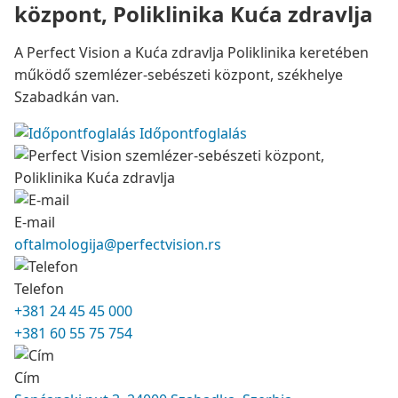
központ, Poliklinika Kuća zdravlja
A Perfect Vision a Kuća zdravlja Poliklinika keretében
működő szemlézer-sebészeti központ, székhelye
Szabadkán van.
Időpontfoglalás
E-mail
oftalmologija@perfectvision.rs
Telefon
+381 24 45 45 000
+381 60 55 75 754
Cím