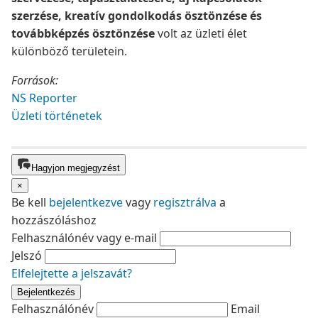
szerzése, kreatív gondolkodás ösztönzése és
továbbképzés ösztönzése
volt az üzleti élet
különböző területein.
Források:
NS Reporter
Üzleti történetek
Hagyjon megjegyzést
×
Be kell
bejelentkezve
vagy
regisztrálva
a
hozzászóláshoz
Felhasználónév vagy e-mail
Jelszó
Elfelejtette a jelszavát?
Bejelentkezés
Felhasználónév
Email