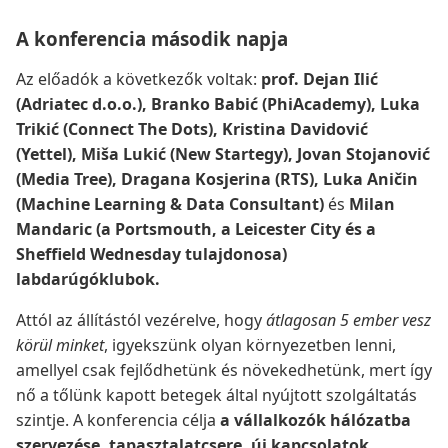
A konferencia második napja
Az előadók a következők voltak:
prof. Dejan Ilić
(Adriatec d.o.o.),
Branko Babić (PhiAcademy),
Luka
Trikić (Connect The Dots),
Kristina Davidović
(Yettel),
Miša Lukić (New Startegy),
Jovan Stojanović
(Media Tree),
Dragana Kosjerina (RTS),
Luka Aničin
(Machine Learning & Data Consultant)
és
Milan
Mandaric (a Portsmouth, a Leicester City és a
Sheffield Wednesday tulajdonosa)
labdarúgóklubok.
Attól az állítástól vezérelve, hogy
átlagosan 5 ember vesz
körül minket
, igyekszünk olyan környezetben lenni,
amellyel csak fejlődhetünk és növekedhetünk, mert így
nő a tőlünk kapott betegek által nyújtott szolgáltatás
szintje. A konferencia célja
a vállalkozók hálózatba
szervezése, tapasztalatcsere, új kapcsolatok