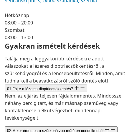
Senćanski put 3, 24000 Szabadka, Szerbia
Hétköznap
08:00 – 20:00
Szombat
08:00 – 13:00
Gyakran ismételt kérdések
Találja meg a leggyakoribb kérdésekre adott
válaszokat a lézeres dioptriacsökkentésről, a
szürkehályogról és a lencsebeültetésről. Minden, amit
tudnia kell a beavatkozásról szóló döntés előtt.
01
Fáj-e a lézeres dioptriacsökkentés?
Nem, az eljárás teljesen fájdalommentes. Mindössze
néhány percig tart, és már másnap szemüveg vagy
kontaktlencse nélkül végezheti mindennapi
tevékenységeit.
02
Mikor érdemes a szürkehályog-műtéten gondolkodni?