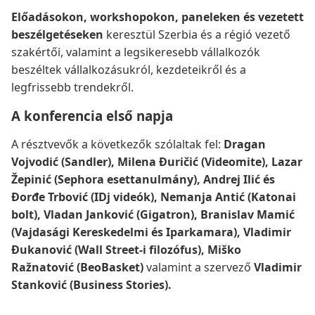
Előadásokon, workshopokon, paneleken és vezetett
beszélgetéseken
keresztül Szerbia és a régió vezető
szakértői, valamint a legsikeresebb vállalkozók
beszéltek vállalkozásukról, kezdeteikről és a
legfrissebb trendekről.
A konferencia első napja
A résztvevők a következők szólaltak fel:
Dragan
Vojvodić (Sandler),
Milena Đuričić (Videomite),
Lazar
Žepinić (Sephora esettanulmány),
Andrej Ilić és
Đorđe Trbović (IDj videók),
Nemanja Antić (Katonai
bolt),
Vladan Janković (Gigatron),
Branislav Mamić
(Vajdasági Kereskedelmi és Iparkamara),
Vladimir
Đukanović (Wall Street-i filozófus),
Miško
Ražnatović (BeoBasket)
valamint a szervező
Vladimir
Stanković (Business Stories).