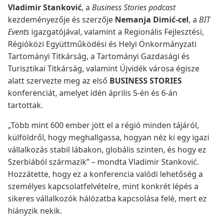
Vladimir Stanković
, a
Business Stories podcast
kezdeményezője és szerzője
Nemanja Dimić-cel
, a
BIT
Events
igazgatójával, valamint a Regionális Fejlesztési,
Régióközi Együttműködési és Helyi Önkormányzati
Tartományi Titkárság, a Tartományi Gazdasági és
Turisztikai Titkárság, valamint Újvidék városa égisze
alatt szervezte meg az első
BUSINESS STORIES
konferenciát, amelyet idén április 5-én és 6-án
tartottak.
„Több mint 600 ember jött el a régió minden tájáról,
külföldről, hogy meghallgassa, hogyan néz ki egy igazi
vállalkozás stabil lábakon, globális szinten, és hogy ez
Szerbiából származik” – mondta Vladimir Stanković.
Hozzátette, hogy ez a konferencia valódi lehetőség a
személyes kapcsolatfelvételre, mint konkrét lépés a
sikeres vállalkozók hálózatba kapcsolása felé, mert ez
hiányzik nekik.