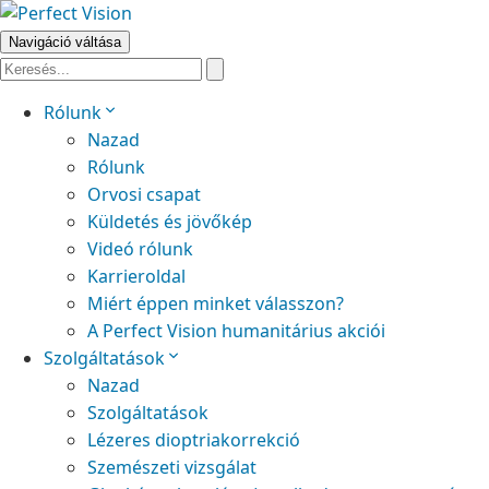
Navigáció váltása
Rólunk
Nazad
Rólunk
Orvosi csapat
Küldetés és jövőkép
Videó rólunk
Karrieroldal
Miért éppen minket válasszon?
A Perfect Vision humanitárius akciói
Szolgáltatások
Nazad
Szolgáltatások
Lézeres dioptriakorrekció
Szemészeti vizsgálat