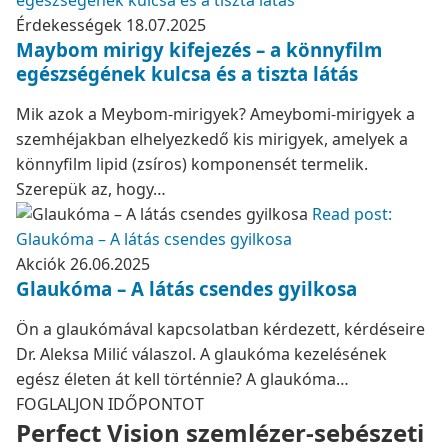
egészségének kulcsa és a tiszta látás
Érdekességek
18.07.2025
Maybom mirigy kifejezés – a könnyfilm
egészségének kulcsa és a tiszta látás
Mik azok a Meybom-mirigyek? Ameybomi-mirigyek a
szemhéjakban elhelyezkedő kis mirigyek, amelyek a
könnyfilm lipid (zsíros) komponensét termelik.
Szerepük az, hogy…
Read post:
Glaukóma – A látás csendes gyilkosa
Akciók
26.06.2025
Glaukóma – A látás csendes gyilkosa
Ön a glaukómával kapcsolatban kérdezett, kérdéseire
Dr. Aleksa Milić válaszol. A glaukóma kezelésének
egész életen át kell történnie? A glaukóma…
FOGLALJON IDŐPONTOT
Perfect Vision szemlézer-sebészeti