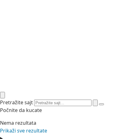
Pretražite sajt
Počnite da kucate
Nema rezultata
Prikaži sve rezultate