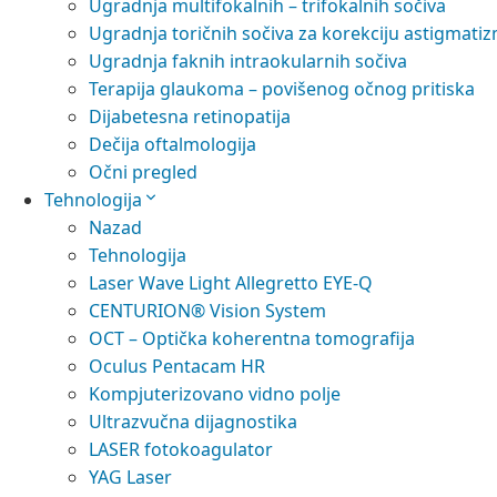
Ugradnja multifokalnih – trifokalnih sočiva
Ugradnja toričnih sočiva za korekciju astigmati
Ugradnja faknih intraokularnih sočiva
Terapija glaukoma – povišenog očnog pritiska
Dijabetesna retinopatija
Dečija oftalmologija
Očni pregled
Tehnologija
Nazad
Tehnologija
Laser Wave Light Allegretto EYE-Q
CENTURION® Vision System
OCT – Optička koherentna tomografija
Oculus Pentacam HR
Kompjuterizovano vidno polje
Ultrazvučna dijagnostika
LASER fotokoagulator
YAG Laser