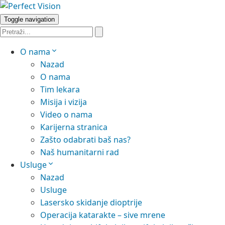
Toggle navigation
O nama
Nazad
O nama
Tim lekara
Misija i vizija
Video o nama
Karijerna stranica
Zašto odabrati baš nas?
Naš humanitarni rad
Usluge
Nazad
Usluge
Lasersko skidanje dioptrije
Operacija katarakte – sive mrene