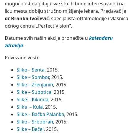
mogućnost da pitaju sve što ih bude interesovalo i na
licu mesta dobiju stručno mišljenje lekara. Predavač je
dr Branka Ivošević
, specijalista oftalmologije i vlasnica
očnog centra „Perfect Vision“.
Datume svih naših akcija pronađite u
kalendaru
zdravlja
.
Povezane vesti:
Slike – Senta
, 2015.
Slike – Sombor
, 2015.
Slike – Zrenjanin
, 2015.
Slike – Subotica
, 2015.
Slike – Kikinda
, 2015.
Slike – Kula
, 2015.
Slike – Bačka Palanka
, 2015.
Slike – Srbobran
, 2015.
Slike – Bečej
, 2015.