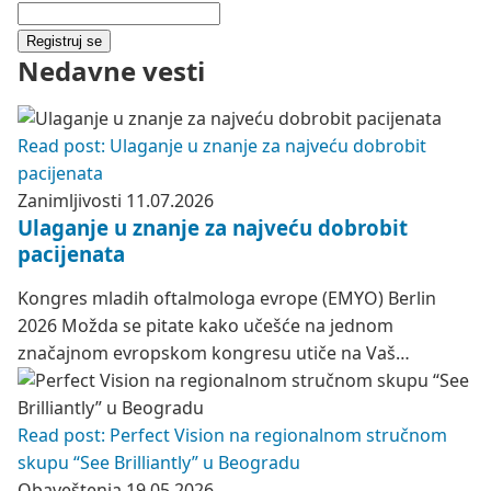
Registruj se
Nedavne vesti
Read post: Ulaganje u znanje za najveću dobrobit
pacijenata
Zanimljivosti
11.07.2026
Ulaganje u znanje za najveću dobrobit
pacijenata
Kongres mladih oftalmologa evrope (EMYO) Berlin
2026 Možda se pitate kako učešće na jednom
značajnom evropskom kongresu utiče na Vaš…
Read post: Perfect Vision na regionalnom stručnom
skupu “See Brilliantly” u Beogradu
Obaveštenja
19.05.2026