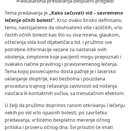
Tema predavanja je
„Kako sačuvati vid – savremeno
lečenje očnih bolesti”.
Kroz ovako široko definisanu
temu, nastojaćemo da obuhvatimo više različitih, vrlo
čestih očnih bolesti kao što su siva mrena, glaukom,
oštećenja vida kod dijabetičara itd. i pružimo sve
potrebne informacije vezane za nastanak ovih
obolenja, simptome koje pacijenti mogu prepoznati i
svakako načine pravilnog i pravovremenog lečenja.
Tema kojoj posvećujemo dosta pažnje je i lasersko
uklanjanje dioptrije, kao bezbolna i pouzdana
procedura trajnog rešavanja zavisnosti od nošenja
naočara ili kontaktnih sočiva, sa trenutačnim efektom.
U želji da pružimo doprinos ranom otkrivanju i lečenju
nekih po vid vrlo opasnih bolesti, po završetku
predavanja, vršićemo besplatno merenje očnog
pritiska i proveru očnog dna. Svi prisutni će imati