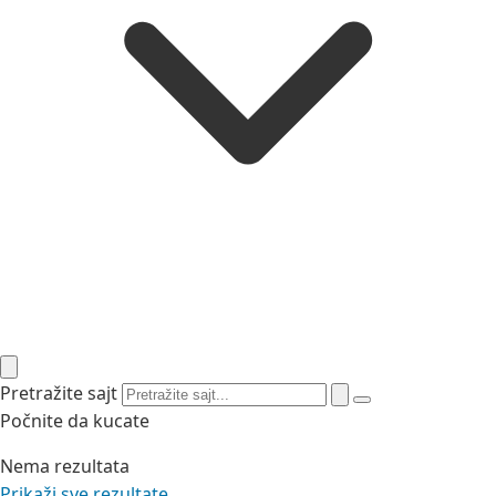
Pretražite sajt
Počnite da kucate
Nema rezultata
Prikaži sve rezultate