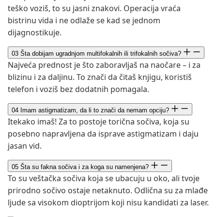
teško voziš, to su jasni znakovi. Operacija vraća
bistrinu vida i ne odlaže se kad se jednom
dijagnostikuje.
03
Šta dobijam ugradnjom multifokalnih ili trifokalnih sočiva?
Najveća prednost je što zaboravljaš na naočare – i za
blizinu i za daljinu. To znači da čitaš knjigu, koristiš
telefon i voziš bez dodatnih pomagala.
04
Imam astigmatizam, da li to znači da nemam opciju?
Itekako imaš! Za to postoje torična sočiva, koja su
posebno napravljena da isprave astigmatizam i daju
jasan vid.
05
Šta su fakna sočiva i za koga su namenjena?
To su veštačka sočiva koja se ubacuju u oko, ali tvoje
prirodno sočivo ostaje netaknuto. Odlična su za mlađe
ljude sa visokom dioptrijom koji nisu kandidati za laser.