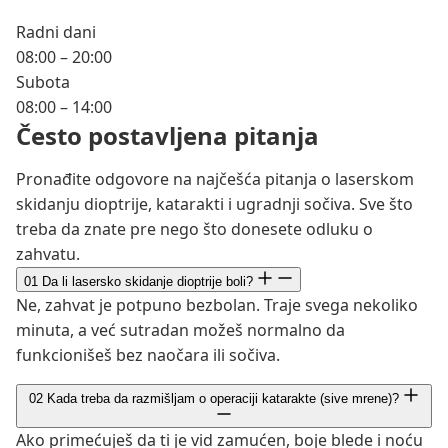
Radni dani
08:00 – 20:00
Subota
08:00 – 14:00
Često postavljena pitanja
Pronađite odgovore na najčešća pitanja o laserskom
skidanju dioptrije, katarakti i ugradnji sočiva. Sve što
treba da znate pre nego što donesete odluku o
zahvatu.
01
Da li lasersko skidanje dioptrije boli?
Ne, zahvat je potpuno bezbolan. Traje svega nekoliko
minuta, a već sutradan možeš normalno da
funkcionišeš bez naočara ili sočiva.
02
Kada treba da razmišljam o operaciji katarakte (sive mrene)?
Ako primećuješ da ti je vid zamućen, boje blede i noću