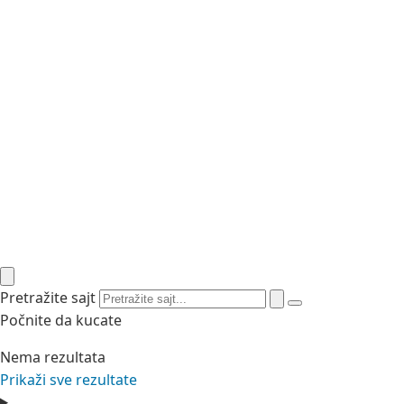
Pretražite sajt
Počnite da kucate
Nema rezultata
Prikaži sve rezultate