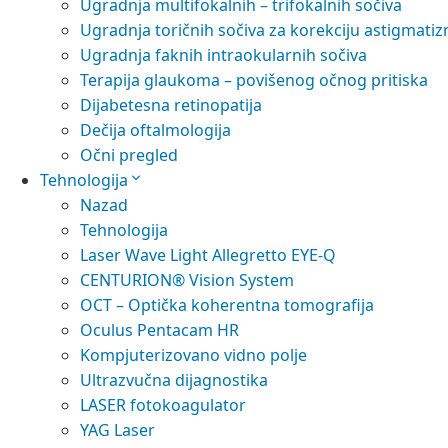
Ugradnja multifokalnih – trifokalnih sočiva
Ugradnja toričnih sočiva za korekciju astigmati
Ugradnja faknih intraokularnih sočiva
Terapija glaukoma – povišenog očnog pritiska
Dijabetesna retinopatija
Dečija oftalmologija
Očni pregled
Tehnologija
Nazad
Tehnologija
Laser Wave Light Allegretto EYE-Q
CENTURION® Vision System
OCT – Optička koherentna tomografija
Oculus Pentacam HR
Kompjuterizovano vidno polje
Ultrazvučna dijagnostika
LASER fotokoagulator
YAG Laser