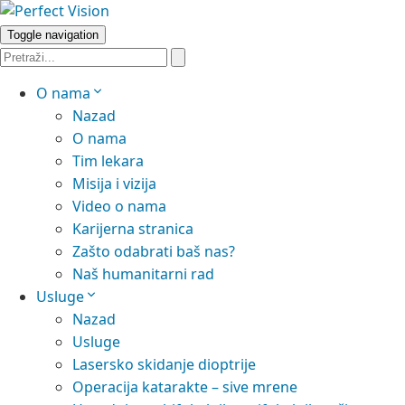
Toggle navigation
O nama
Nazad
O nama
Tim lekara
Misija i vizija
Video o nama
Karijerna stranica
Zašto odabrati baš nas?
Naš humanitarni rad
Usluge
Nazad
Usluge
Lasersko skidanje dioptrije
Operacija katarakte – sive mrene