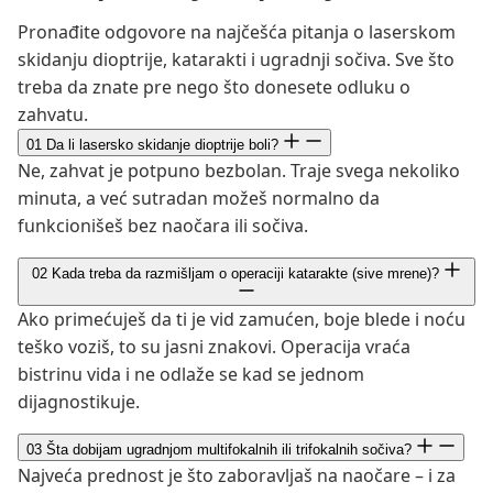
Pronađite odgovore na najčešća pitanja o laserskom
skidanju dioptrije, katarakti i ugradnji sočiva. Sve što
treba da znate pre nego što donesete odluku o
zahvatu.
01
Da li lasersko skidanje dioptrije boli?
Ne, zahvat je potpuno bezbolan. Traje svega nekoliko
minuta, a već sutradan možeš normalno da
funkcionišeš bez naočara ili sočiva.
02
Kada treba da razmišljam o operaciji katarakte (sive mrene)?
Ako primećuješ da ti je vid zamućen, boje blede i noću
teško voziš, to su jasni znakovi. Operacija vraća
bistrinu vida i ne odlaže se kad se jednom
dijagnostikuje.
03
Šta dobijam ugradnjom multifokalnih ili trifokalnih sočiva?
Najveća prednost je što zaboravljaš na naočare – i za