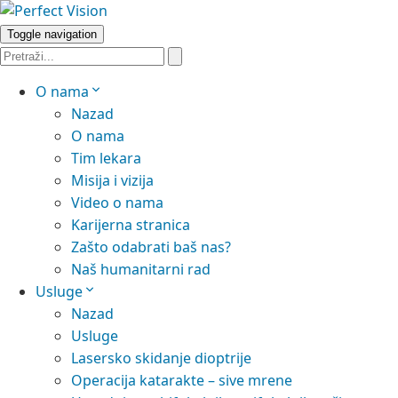
Toggle navigation
O nama
Nazad
O nama
Tim lekara
Misija i vizija
Video o nama
Karijerna stranica
Zašto odabrati baš nas?
Naš humanitarni rad
Usluge
Nazad
Usluge
Lasersko skidanje dioptrije
Operacija katarakte – sive mrene