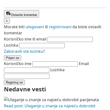
Ostavite komentar
×
Morate biti
ulogovani
ili
registrovani
da biste ostavili
komentar
Korisničko ime ili email
Lozinka
Zaboravili ste lozinku?
Prijavi se
Korisničko ime
Email
Lozinka
Registruj se
Nedavne vesti
Read post: Ulaganje u znanje za najveću dobrobit