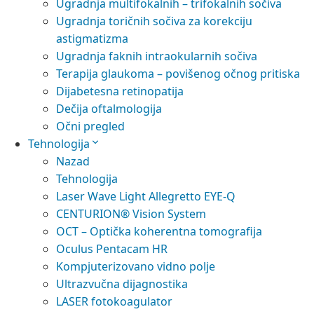
Ugradnja multifokalnih – trifokalnih sočiva
Ugradnja toričnih sočiva za korekciju
astigmatizma
Ugradnja faknih intraokularnih sočiva
Terapija glaukoma – povišenog očnog pritiska
Dijabetesna retinopatija
Dečija oftalmologija
Očni pregled
Tehnologija
Nazad
Tehnologija
Laser Wave Light Allegretto EYE-Q
CENTURION® Vision System
OCT – Optička koherentna tomografija
Oculus Pentacam HR
Kompjuterizovano vidno polje
Ultrazvučna dijagnostika
LASER fotokoagulator