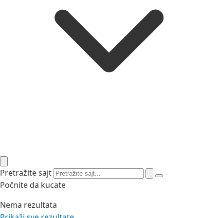
Pretražite sajt
Počnite da kucate
Nema rezultata
Prikaži sve rezultate