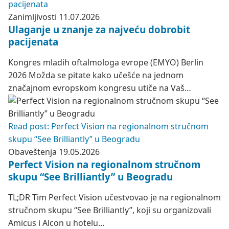
pacijenata
Zanimljivosti
11.07.2026
Ulaganje u znanje za najveću dobrobit
pacijenata
Kongres mladih oftalmologa evrope (EMYO) Berlin
2026 Možda se pitate kako učešće na jednom
značajnom evropskom kongresu utiče na Vaš…
Read post: Perfect Vision na regionalnom stručnom
skupu “See Brilliantly” u Beogradu
Obaveštenja
19.05.2026
Perfect Vision na regionalnom stručnom
skupu “See Brilliantly” u Beogradu
TL;DR Tim Perfect Vision učestvovao je na regionalnom
stručnom skupu “See Brilliantly”, koji su organizovali
Amicus i Alcon u hotelu…