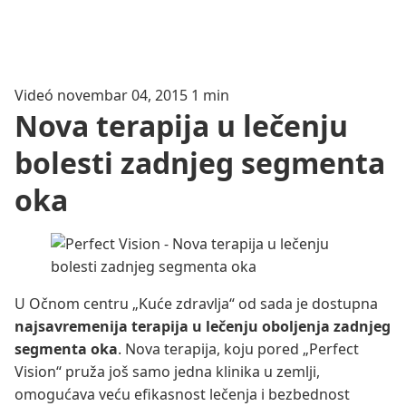
Videó
novembar 04, 2015
1 min
Nova terapija u lečenju
bolesti zadnjeg segmenta
oka
U Očnom centru „Kuće zdravlja“ od sada je dostupna
najsavremenija terapija u lečenju oboljenja zadnjeg
segmenta oka
. Nova terapija, koju pored „Perfect
Vision“ pruža još samo jedna klinika u zemlji,
omogućava veću efikasnost lečenja i bezbednost