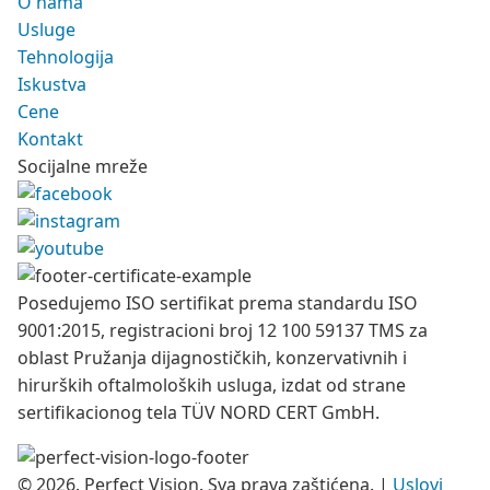
O nama
Usluge
Tehnologija
Iskustva
Cene
Kontakt
Socijalne mreže
Posedujemo ISO sertifikat prema standardu ISO
9001:2015, registracioni broj 12 100 59137 TMS za
oblast Pružanja dijagnostičkih, konzervativnih i
hirurških oftalmoloških usluga, izdat od strane
sertifikacionog tela TÜV NORD CERT GmbH.
© 2026. Perfect Vision. Sva prava zaštićena.
|
Uslovi