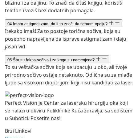
blizinu i za daljinu. To znači da čitaš knjigu, koristiš
telefon i voziš bez dodatnih pomagala.
04
Imam astigmatizam, da li to znači da nemam opciju?
Itekako imaš! Za to postoje torična sočiva, koja su
posebno napravljena da isprave astigmatizam i daju
jasan vid.
05
Šta su fakna sočiva i za koga su namenjena?
To su veštačka sočiva koja se ubacuju u oko, ali tvoje
prirodno sočivo ostaje netaknuto. Odlična su za mlađe
ljude sa visokom dioptrijom koji nisu kandidati za laser.
Perfect Vision je Centar za lasersku hirurgiju oka koji
se nalazi u okviru Poliklinike Kuća zdravlja, sa sedištem
u Subotici. Posetite nas!
Brzi Linkovi