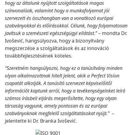
hogy az általunk nyújtott szolgáltatások magas
színvonalúak, valamint hogy a munkafolyamat jól
szervezett és összhangban van a vonatkozó európai
szabványokkal és előírásokkal. Célunk, hogy folyamatosan
javítsuk a szemészeti egészségügyi ellátást.”
– mondta Dr.
Ivošević, hangsúlyozva, hogy a bizonyítvány
megszerzése a szolgáltatások és az innováció
továbbfejlesztésének köteles.
“Szeretném hangsúlyozni, hogy ez a tanúsítvány minden
olyan alkalmazottnak hitelt jelent, akik a Perfect Vision
csapatát alkotják. A tanúsító szervezet képviselőitől
információt kaptunk arról, hogy a tevékenységeinket leíró
számos írásbeli eljárás megerősítette, hogy egy olyan
társaság vagyunk, amely pontosan és az európai
szabványoknak megfelelő szolgáltatásokat nyújt.”
–
jelentette ki Dr. Branka Ivošević.