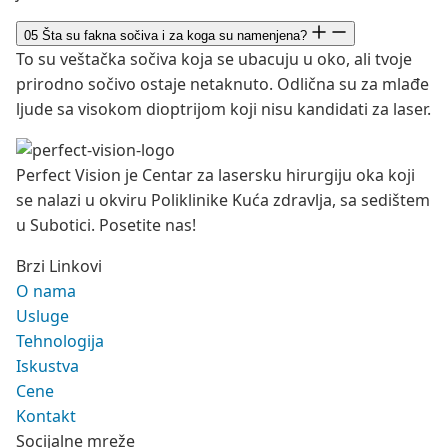
05
Šta su fakna sočiva i za koga su namenjena?
To su veštačka sočiva koja se ubacuju u oko, ali tvoje
prirodno sočivo ostaje netaknuto. Odlična su za mlađe
ljude sa visokom dioptrijom koji nisu kandidati za laser.
Perfect Vision je Centar za lasersku hirurgiju oka koji
se nalazi u okviru Poliklinike Kuća zdravlja, sa sedištem
u Subotici. Posetite nas!
Brzi Linkovi
O nama
Usluge
Tehnologija
Iskustva
Cene
Kontakt
Socijalne mreže