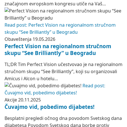
značajnom evropskom kongresu utiče na Vaš…
Read post: Perfect Vision na regionalnom stručnom
skupu “See Brilliantly” u Beogradu
Obaveštenja
19.05.2026
Perfect Vision na regionalnom stručnom
skupu “See Brilliantly” u Beogradu
TL;DR Tim Perfect Vision učestvovao je na regionalnom
stručnom skupu “See Brilliantly”, koji su organizovali
Amicus i Alcon u hotelu…
Read post:
Čuvajmo vid, pobedimo dijabetes!
Akcije
20.11.2025
Čuvajmo vid, pobedimo dijabetes!
Besplatni pregledi očnog dna povodom Svetskog dana
dijabetesa Povodom Svetskog dana borbe protiv