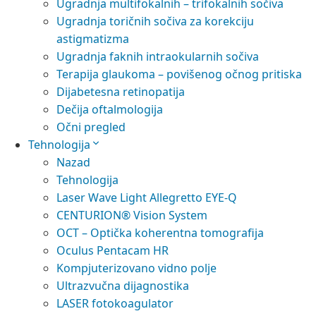
Ugradnja multifokalnih – trifokalnih sočiva
Ugradnja toričnih sočiva za korekciju
astigmatizma
Ugradnja faknih intraokularnih sočiva
Terapija glaukoma – povišenog očnog pritiska
Dijabetesna retinopatija
Dečija oftalmologija
Očni pregled
Tehnologija
Nazad
Tehnologija
Laser Wave Light Allegretto EYE-Q
CENTURION® Vision System
OCT – Optička koherentna tomografija
Oculus Pentacam HR
Kompjuterizovano vidno polje
Ultrazvučna dijagnostika
LASER fotokoagulator