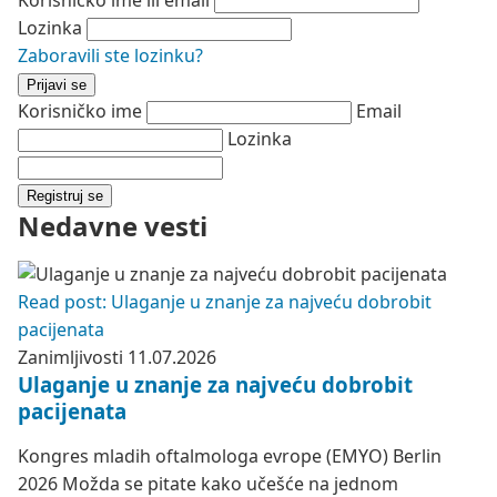
Korisničko ime ili email
Lozinka
Zaboravili ste lozinku?
Prijavi se
Korisničko ime
Email
Lozinka
Registruj se
Nedavne vesti
Read post: Ulaganje u znanje za najveću dobrobit
pacijenata
Zanimljivosti
11.07.2026
Ulaganje u znanje za najveću dobrobit
pacijenata
Kongres mladih oftalmologa evrope (EMYO) Berlin
2026 Možda se pitate kako učešće na jednom