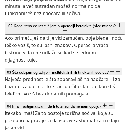
minuta, a već sutradan možeš normalno da
funkcionišeš bez naočara ili sočiva.
02
Kada treba da razmišljam o operaciji katarakte (sive mrene)?
Ako primećuješ da ti je vid zamućen, boje blede i noću
teško voziš, to su jasni znakovi. Operacija vraća
bistrinu vida i ne odlaže se kad se jednom
dijagnostikuje.
03
Šta dobijam ugradnjom multifokalnih ili trifokalnih sočiva?
Najveća prednost je što zaboravljaš na naočare – i za
blizinu i za daljinu. To znači da čitaš knjigu, koristiš
telefon i voziš bez dodatnih pomagala.
04
Imam astigmatizam, da li to znači da nemam opciju?
Itekako imaš! Za to postoje torična sočiva, koja su
posebno napravljena da isprave astigmatizam i daju
jasan vid.