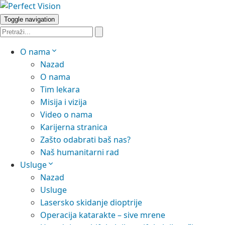
Toggle navigation
O nama
Nazad
O nama
Tim lekara
Misija i vizija
Video o nama
Karijerna stranica
Zašto odabrati baš nas?
Naš humanitarni rad
Usluge
Nazad
Usluge
Lasersko skidanje dioptrije
Operacija katarakte – sive mrene