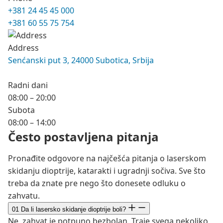
+381 24 45 45 000
+381 60 55 75 754
Address
Senćanski put 3, 24000 Subotica, Srbija
Radni dani
08:00 – 20:00
Subota
08:00 – 14:00
Često postavljena pitanja
Pronađite odgovore na najčešća pitanja o laserskom
skidanju dioptrije, katarakti i ugradnji sočiva. Sve što
treba da znate pre nego što donesete odluku o
zahvatu.
01
Da li lasersko skidanje dioptrije boli?
Ne, zahvat je potpuno bezbolan. Traje svega nekoliko