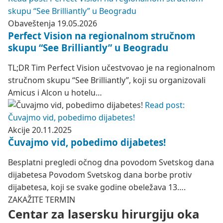
skupu “See Brilliantly” u Beogradu
Obaveštenja
19.05.2026
Perfect Vision na regionalnom stručnom
skupu “See Brilliantly” u Beogradu
TL;DR Tim Perfect Vision učestvovao je na regionalnom
stručnom skupu “See Brilliantly”, koji su organizovali
Amicus i Alcon u hotelu…
Read post:
Čuvajmo vid, pobedimo dijabetes!
Akcije
20.11.2025
Čuvajmo vid, pobedimo dijabetes!
Besplatni pregledi očnog dna povodom Svetskog dana
dijabetesa Povodom Svetskog dana borbe protiv
dijabetesa, koji se svake godine obeležava 13….
ZAKAŽITE TERMIN
Centar za lasersku hirurgiju oka