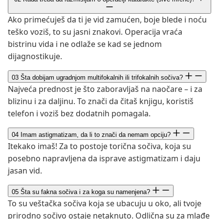
Ako primećuješ da ti je vid zamućen, boje blede i noću
teško voziš, to su jasni znakovi. Operacija vraća
bistrinu vida i ne odlaže se kad se jednom
dijagnostikuje.
03
Šta dobijam ugradnjom multifokalnih ili trifokalnih sočiva?
Najveća prednost je što zaboravljaš na naočare – i za
blizinu i za daljinu. To znači da čitaš knjigu, koristiš
telefon i voziš bez dodatnih pomagala.
04
Imam astigmatizam, da li to znači da nemam opciju?
Itekako imaš! Za to postoje torična sočiva, koja su
posebno napravljena da isprave astigmatizam i daju
jasan vid.
05
Šta su fakna sočiva i za koga su namenjena?
To su veštačka sočiva koja se ubacuju u oko, ali tvoje
prirodno sočivo ostaje netaknuto. Odlična su za mlađe