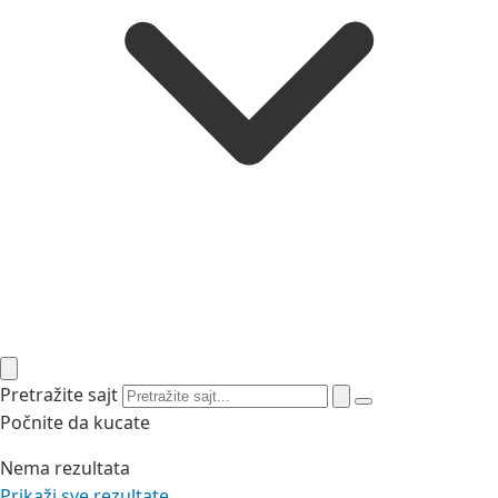
Pretražite sajt
Počnite da kucate
Nema rezultata
Prikaži sve rezultate