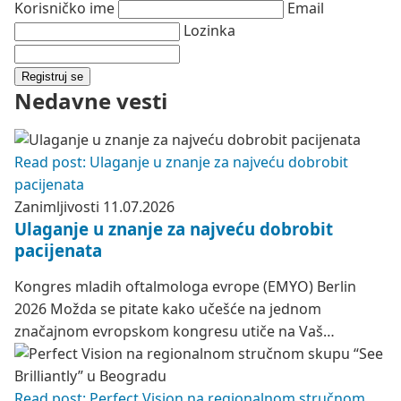
Korisničko ime
Email
Lozinka
Registruj se
Nedavne vesti
Read post: Ulaganje u znanje za najveću dobrobit
pacijenata
Zanimljivosti
11.07.2026
Ulaganje u znanje za najveću dobrobit
pacijenata
Kongres mladih oftalmologa evrope (EMYO) Berlin
2026 Možda se pitate kako učešće na jednom
značajnom evropskom kongresu utiče na Vaš…
Read post: Perfect Vision na regionalnom stručnom