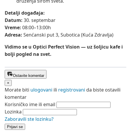
druženja širom sveta.
Detalji događaja:
Datum:
30. septembar
Vreme:
08:00–13:00h
Adresa:
Senćanski put 3, Subotica (Kuća Zdravlja)
Vidimo se u Optici Perfect Vision — uz šoljicu kafe i
bolji pogled na svet.
Ostavite komentar
×
Morate biti
ulogovani
ili
registrovani
da biste ostavili
komentar
Korisničko ime ili email
Lozinka
Zaboravili ste lozinku?
Prijavi se