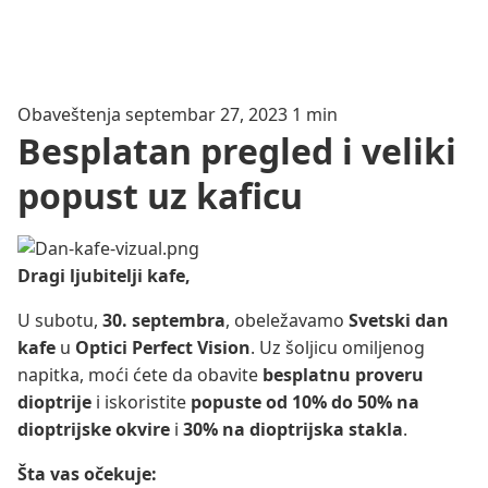
Obaveštenja
septembar 27, 2023
1 min
Besplatan pregled i veliki
popust uz kaficu
Dragi ljubitelji kafe,
U subotu,
30. septembra
, obeležavamo
Svetski dan
kafe
u
Optici Perfect Vision
. Uz šoljicu omiljenog
napitka, moći ćete da obavite
besplatnu proveru
dioptrije
i iskoristite
popuste od 10% do 50% na
dioptrijske okvire
i
30% na dioptrijska stakla
.
Šta vas očekuje: