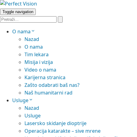
Toggle navigation
O nama
Nazad
O nama
Tim lekara
Misija i vizija
Video o nama
Karijerna stranica
Zašto odabrati baš nas?
Naš humanitarni rad
Usluge
Nazad
Usluge
Lasersko skidanje dioptrije
Operacija katarakte – sive mrene