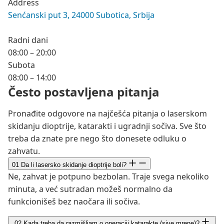
Address
Senćanski put 3, 24000 Subotica, Srbija
Radni dani
08:00 – 20:00
Subota
08:00 – 14:00
Često postavljena pitanja
Pronađite odgovore na najčešća pitanja o laserskom
skidanju dioptrije, katarakti i ugradnji sočiva. Sve što
treba da znate pre nego što donesete odluku o
zahvatu.
01
Da li lasersko skidanje dioptrije boli?
Ne, zahvat je potpuno bezbolan. Traje svega nekoliko
minuta, a već sutradan možeš normalno da
funkcionišeš bez naočara ili sočiva.
02
Kada treba da razmišljam o operaciji katarakte (sive mrene)?