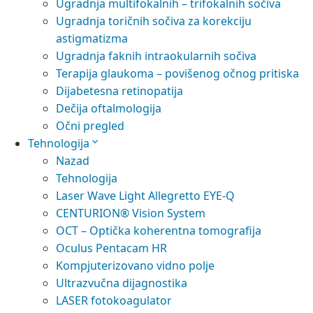
Ugradnja multifokalnih – trifokalnih sočiva
Ugradnja toričnih sočiva za korekciju
astigmatizma
Ugradnja faknih intraokularnih sočiva
Terapija glaukoma – povišenog očnog pritiska
Dijabetesna retinopatija
Dečija oftalmologija
Očni pregled
Tehnologija
Nazad
Tehnologija
Laser Wave Light Allegretto EYE-Q
CENTURION® Vision System
OCT – Optička koherentna tomografija
Oculus Pentacam HR
Kompjuterizovano vidno polje
Ultrazvučna dijagnostika
LASER fotokoagulator