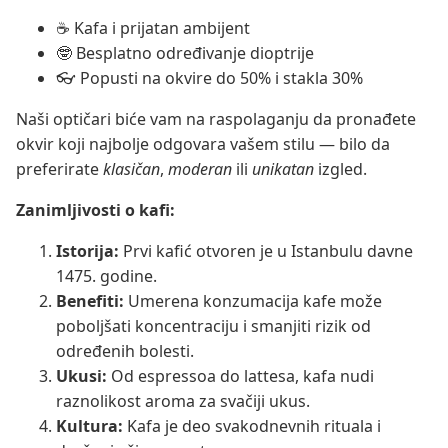
☕ Kafa i prijatan ambijent
🤓 Besplatno određivanje dioptrije
👓 Popusti na okvire do 50% i stakla 30%
Naši optičari biće vam na raspolaganju da pronađete
okvir koji najbolje odgovara vašem stilu — bilo da
preferirate
klasičan
,
moderan
ili
unikatan
izgled.
Zanimljivosti o kafi:
Istorija:
Prvi kafić otvoren je u Istanbulu davne
1475. godine.
Benefiti:
Umerena konzumacija kafe može
poboljšati koncentraciju i smanjiti rizik od
određenih bolesti.
Ukusi:
Od espressoa do lattesa, kafa nudi
raznolikost aroma za svačiji ukus.
Kultura:
Kafa je deo svakodnevnih rituala i