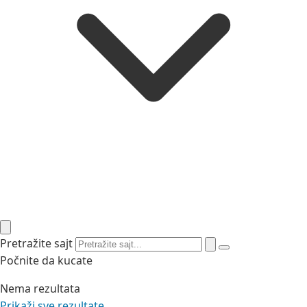
Pretražite sajt
Počnite da kucate
Nema rezultata
Prikaži sve rezultate