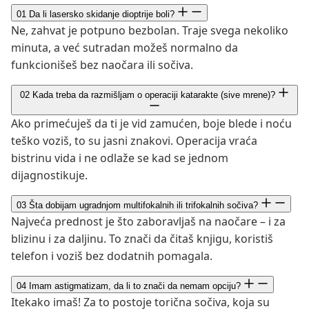
01
Da li lasersko skidanje dioptrije boli?
Ne, zahvat je potpuno bezbolan. Traje svega nekoliko
minuta, a već sutradan možeš normalno da
funkcionišeš bez naočara ili sočiva.
02
Kada treba da razmišljam o operaciji katarakte (sive mrene)?
Ako primećuješ da ti je vid zamućen, boje blede i noću
teško voziš, to su jasni znakovi. Operacija vraća
bistrinu vida i ne odlaže se kad se jednom
dijagnostikuje.
03
Šta dobijam ugradnjom multifokalnih ili trifokalnih sočiva?
Najveća prednost je što zaboravljaš na naočare – i za
blizinu i za daljinu. To znači da čitaš knjigu, koristiš
telefon i voziš bez dodatnih pomagala.
04
Imam astigmatizam, da li to znači da nemam opciju?
Itekako imaš! Za to postoje torična sočiva, koja su