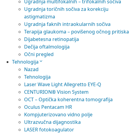
Ugradnja multifokalnih – trifokalnih sočiva
Ugradnja toričnih sočiva za korekciju
astigmatizma
Ugradnja faknih intraokularnih sočiva
Terapija glaukoma – povišenog očnog pritiska
Dijabetesna retinopatija
Dečija oftalmologija
Očni pregled
Tehnologija
Nazad
Tehnologija
Laser Wave Light Allegretto EYE-Q
CENTURION® Vision System
OCT – Optička koherentna tomografija
Oculus Pentacam HR
Kompjuterizovano vidno polje
Ultrazvučna dijagnostika
LASER fotokoagulator