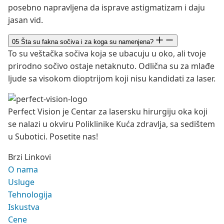
posebno napravljena da isprave astigmatizam i daju
jasan vid.
05
Šta su fakna sočiva i za koga su namenjena?
To su veštačka sočiva koja se ubacuju u oko, ali tvoje
prirodno sočivo ostaje netaknuto. Odlična su za mlađe
ljude sa visokom dioptrijom koji nisu kandidati za laser.
Perfect Vision je Centar za lasersku hirurgiju oka koji
se nalazi u okviru Poliklinike Kuća zdravlja, sa sedištem
u Subotici. Posetite nas!
Brzi Linkovi
O nama
Usluge
Tehnologija
Iskustva
Cene