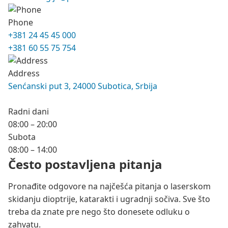
godine učestvovao kao pozivni predavač.
Redovni predavač na skupovima Nemačkog
Phone
oftalmološkog društva (DOG)
+381 24 45 45 000
Predavač na katedri Sportske medicine
+381 60 55 75 754
Medicinskog fakulteta u Beogradu
Učestvuje u izvođenju nastave na engleskom
Address
jeziku na predmetu Oftalmologija na
Senćanski put 3, 24000 Subotica, Srbija
Medicinskom fakultetu u Beogradu
Uveo metodu merenja intraokularnog pritiska
Radni dani
Dinamičkim konturnim tonometrom (DCTom,
08:00 – 20:00
PASCALom) na kliniku i autor je više studija i
Subota
publikacija o tome.
08:00 – 14:00
Često postavljena pitanja
Pionir na našim prostorima u merenju
retrobulbarnog protoka krvi kolor doplerom i
Pronađite odgovore na najčešća pitanja o laserskom
nastoji da se ta metoda uvrsti u obavezan
skidanju dioptrije, katarakti i ugradnji sočiva. Sve što
pregled kod pojedinih oblika glaukoma.
treba da znate pre nego što donesete odluku o
zahvatu.