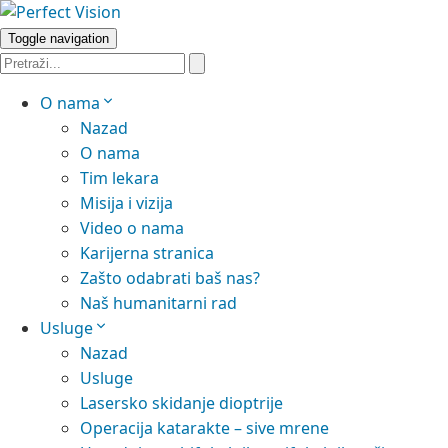
Toggle navigation
O nama
Nazad
O nama
Tim lekara
Misija i vizija
Video o nama
Karijerna stranica
Zašto odabrati baš nas?
Naš humanitarni rad
Usluge
Nazad
Usluge
Lasersko skidanje dioptrije
Operacija katarakte – sive mrene