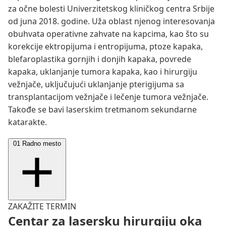
za očne bolesti Univerzitetskog kliničkog centra Srbije
od juna 2018. godine. Uža oblast njenog interesovanja
obuhvata operativne zahvate na kapcima, kao što su
korekcije ektropijuma i entropijuma, ptoze kapaka,
blefaroplastika gornjih i donjih kapaka, povrede
kapaka, uklanjanje tumora kapaka, kao i hirurgiju
vežnjače, uključujući uklanjanje pterigijuma sa
transplantacijom vežnjače i lečenje tumora vežnjače.
Takođe se bavi laserskim tretmanom sekundarne
katarakte.
01
Radno mesto
ZAKAŽITE TERMIN
Klinika za očne bolesti (KCS)
Centar za lasersku hirurgiju oka