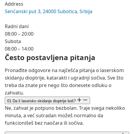
Address
Senćanski put 3, 24000 Subotica, Srbija
Radni dani
08:00 – 20:00
Subota
08:00 – 14:00
Često postavljena pitanja
Pronađite odgovore na najčešća pitanja o laserskom
skidanju dioptrije, katarakti i ugradnji sočiva. Sve što
treba da znate pre nego što donesete odluku o
zahvatu.
01
Da li lasersko skidanje dioptrije boli?
Ne, zahvat je potpuno bezbolan. Traje svega nekoliko
minuta, a već sutradan možeš normalno da
funkcionišeš bez naočara ili sočiva.