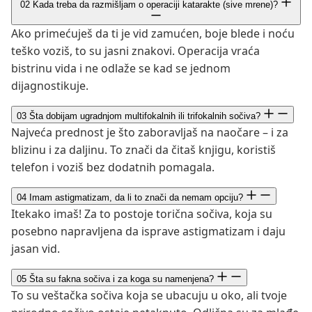
02
Kada treba da razmišljam o operaciji katarakte (sive mrene)?
Ako primećuješ da ti je vid zamućen, boje blede i noću
teško voziš, to su jasni znakovi. Operacija vraća
bistrinu vida i ne odlaže se kad se jednom
dijagnostikuje.
03
Šta dobijam ugradnjom multifokalnih ili trifokalnih sočiva?
Najveća prednost je što zaboravljaš na naočare – i za
blizinu i za daljinu. To znači da čitaš knjigu, koristiš
telefon i voziš bez dodatnih pomagala.
04
Imam astigmatizam, da li to znači da nemam opciju?
Itekako imaš! Za to postoje torična sočiva, koja su
posebno napravljena da isprave astigmatizam i daju
jasan vid.
05
Šta su fakna sočiva i za koga su namenjena?
To su veštačka sočiva koja se ubacuju u oko, ali tvoje