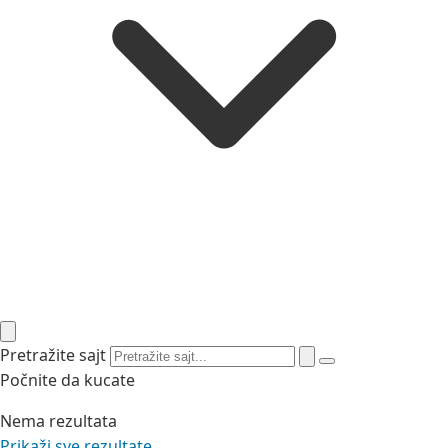
Pretražite sajt
Počnite da kucate
Nema rezultata
Prikaži sve rezultate