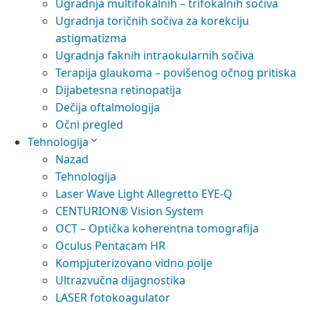
Ugradnja multifokalnih – trifokalnih sočiva
Ugradnja toričnih sočiva za korekciju
astigmatizma
Ugradnja faknih intraokularnih sočiva
Terapija glaukoma – povišenog očnog pritiska
Dijabetesna retinopatija
Dečija oftalmologija
Očni pregled
Tehnologija
Nazad
Tehnologija
Laser Wave Light Allegretto EYE-Q
CENTURION® Vision System
OCT – Optička koherentna tomografija
Oculus Pentacam HR
Kompjuterizovano vidno polje
Ultrazvučna dijagnostika
LASER fotokoagulator