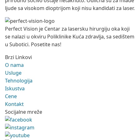
prirodno sočivo ostaje netaknuto. Odlična su za mlađe
ljude sa visokom dioptrijom koji nisu kandidati za laser.
Perfect Vision je Centar za lasersku hirurgiju oka koji
se nalazi u okviru Poliklinike Kuća zdravlja, sa sedištem
u Subotici. Posetite nas!
Brzi Linkovi
O nama
Usluge
Tehnologija
Iskustva
Cene
Kontakt
Socijalne mreže