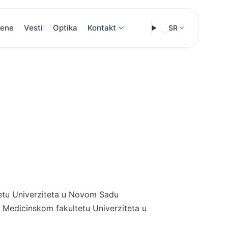
ene
Vesti
Optika
Kontakt
SR
tetu Univerziteta u Novom Sadu
na Medicinskom fakultetu Univerziteta u