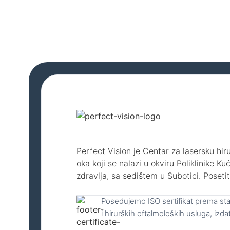
dioptrijom koji nisu kandida
Perfect Vision je Centar za lasersku hiru
oka koji se nalazi u okviru Poliklinike Ku
zdravlja, sa sedištem u Subotici. Poseti
Posedujemo ISO sertifikat prema sta
i hirurških oftalmoloških usluga, i