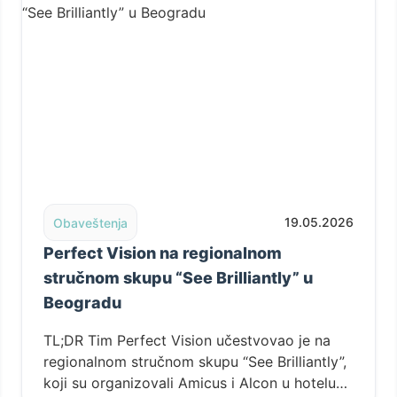
cijenata
Read post: Perfect Vision na regionalnom stručnom skup
19.05.2026
Obaveštenja
Perfect Vision na regionalnom
stručnom skupu “See Brilliantly” u
Beogradu
TL;DR Tim Perfect Vision učestvovao je na
regionalnom stručnom skupu “See Brilliantly”,
koji su organizovali Amicus i Alcon u hotelu…