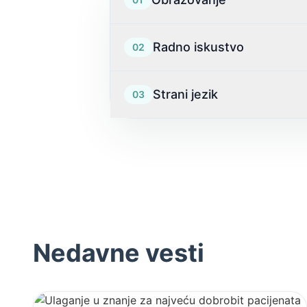
Osnovno obrazovanje
Radno iskustvo
02
Srednje obrazovanje
Strani jezik
03
Visoko obrazovanje
Specijalizacija iz oftalmologije
Glavna titula
Nedavne vesti