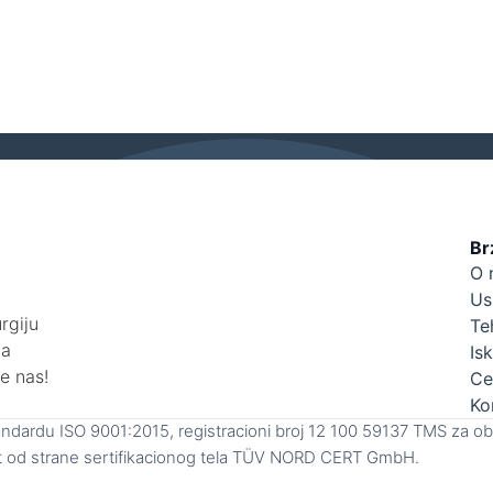
ti za laser.
Br
O 
Us
rgiju
Te
ća
Is
te nas!
Ce
Ko
ndardu ISO 9001:2015, registracioni broj 12 100 59137 TMS za obl
zdat od strane sertifikacionog tela TÜV NORD CERT GmbH.