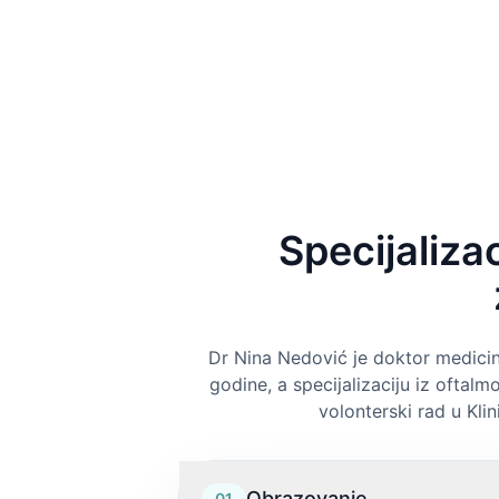
Specijalizac
Dr Nina Nedović je doktor medicine
godine, a specijalizaciju iz oftalm
volonterski rad u Kli
Obrazovanje
01