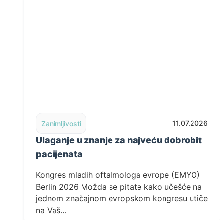
Read post: Ulaganje u znanje za najveću dobrobit pa
11.07.2026
Zanimljivosti
Ulaganje u znanje za najveću dobrobit
pacijenata
Kongres mladih oftalmologa evrope (EMYO)
Berlin 2026 Možda se pitate kako učešće na
jednom značajnom evropskom kongresu utiče
na Vaš…