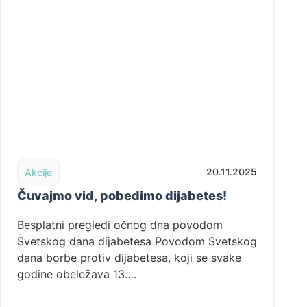
u “See Brilliantly” u Beogradu
Read post: Čuvajmo vid, pobedimo dijabetes!
20.11.2025
Akcije
Čuvajmo vid, pobedimo dijabetes!
Besplatni pregledi očnog dna povodom
Svetskog dana dijabetesa Povodom Svetskog
dana borbe protiv dijabetesa, koji se svake
godine obeležava 13….