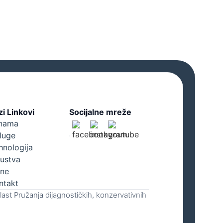
zi Linkovi
Socijalne mreže
nama
luge
hnologija
kustva
ne
ntakt
ast Pružanja dijagnostičkih, konzervativnih