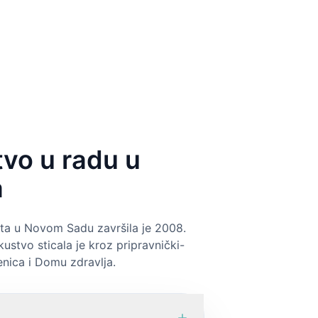
stvo u radu u
a
teta u Novom Sadu završila je 2008.
kustvo sticala je kroz pripravnički-
enica i Domu zdravlja.