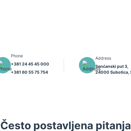
Phone
Address
+381 24 45 45 000
Senćanski put 3,
+381 60 55 75 754
24000 Subotica, 
Često postavljena pitanja