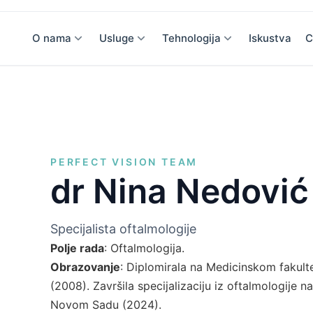
O nama
Usluge
Tehnologija
Iskustva
C
PERFECT VISION TEAM
dr Nina Nedović
Specijalista oftalmologije
Polje rada
: Oftalmologija.
Obrazovanje
: Diplomirala na Medicinskom fakul
(2008). Završila specijalizaciju iz oftalmologije 
Novom Sadu (2024).