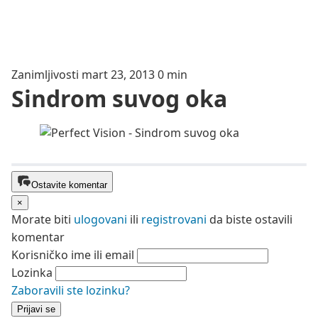
Zanimljivosti
mart 23, 2013
0 min
Sindrom suvog oka
Ostavite komentar
×
Morate biti
ulogovani
ili
registrovani
da biste ostavili
komentar
Korisničko ime ili email
Lozinka
Zaboravili ste lozinku?
Prijavi se