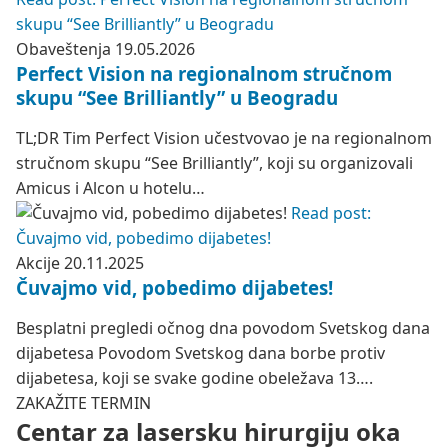
skupu “See Brilliantly” u Beogradu
Obaveštenja
19.05.2026
Perfect Vision na regionalnom stručnom
skupu “See Brilliantly” u Beogradu
TL;DR Tim Perfect Vision učestvovao je na regionalnom
stručnom skupu “See Brilliantly”, koji su organizovali
Amicus i Alcon u hotelu…
Read post:
Čuvajmo vid, pobedimo dijabetes!
Akcije
20.11.2025
Čuvajmo vid, pobedimo dijabetes!
Besplatni pregledi očnog dna povodom Svetskog dana
dijabetesa Povodom Svetskog dana borbe protiv
dijabetesa, koji se svake godine obeležava 13….
ZAKAŽITE TERMIN
Centar za lasersku hirurgiju oka