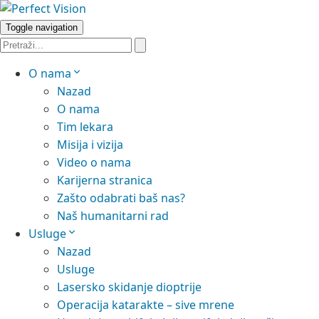
Toggle navigation
O nama
Nazad
O nama
Tim lekara
Misija i vizija
Video o nama
Karijerna stranica
Zašto odabrati baš nas?
Naš humanitarni rad
Usluge
Nazad
Usluge
Lasersko skidanje dioptrije
Operacija katarakte – sive mrene