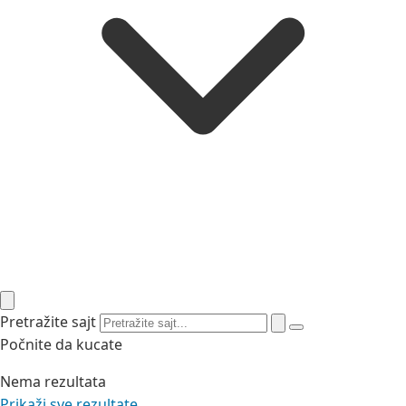
Pretražite sajt
Počnite da kucate
Nema rezultata
Prikaži sve rezultate