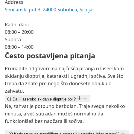
Address
Senćanski put 3, 24000 Subotica, Srbija
Radni dani
08:00 – 20:00
Subota
08:00 – 14:00
Često postavljena pitanja
Pronađite odgovore na najčešća pitanja o laserskom
skidanju dioptrije, katarakti i ugradnji sočiva. Sve što
treba da znate pre nego što donesete odluku o
zahvatu.
01
Da li lasersko skidanje dioptrije boli?
Ne, zahvat je potpuno bezbolan. Traje svega nekoliko
minuta, a već sutradan možeš normalno da
funkcionišeš bez naočara ili sočiva.