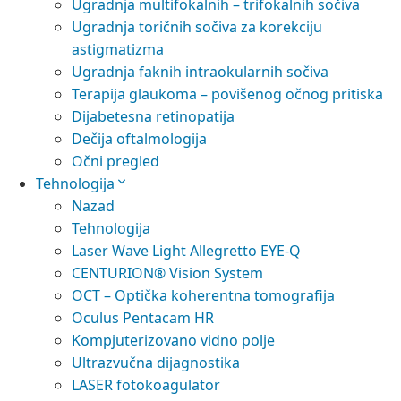
Ugradnja multifokalnih – trifokalnih sočiva
Ugradnja toričnih sočiva za korekciju
astigmatizma
Ugradnja faknih intraokularnih sočiva
Terapija glaukoma – povišenog očnog pritiska
Dijabetesna retinopatija
Dečija oftalmologija
Očni pregled
Tehnologija
Nazad
Tehnologija
Laser Wave Light Allegretto EYE-Q
CENTURION® Vision System
OCT – Optička koherentna tomografija
Oculus Pentacam HR
Kompjuterizovano vidno polje
Ultrazvučna dijagnostika
LASER fotokoagulator