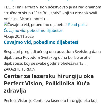
TL;DR Tim Perfect Vision učestvovao je na regionalnom
stručnom skupu “See Brilliantly”, koji su organizovali
Amicus i Alcon u hotelu…
Read post:
Čuvajmo vid, pobedimo dijabetes!
Akcije
20.11.2025
Čuvajmo vid, pobedimo dijabetes!
Besplatni pregledi očnog dna povodom Svetskog dana
dijabetesa Povodom Svetskog dana borbe protiv
dijabetesa, koji se svake godine obeležava 13….
ZAKAŽITE TERMIN
Centar za lasersku hirurgiju oka
Perfect Vision, Poliklinika Kuća
zdravlja
Perfect Vision je Centar za lasersku hirurgiju oka koji