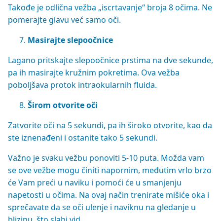
Takođe je odlična vežba „iscrtavanje“ broja 8 očima. Ne
pomerajte glavu već samo oči.
Masirajte slepoočnice
Lagano pritskajte slepoočnice prstima na dve sekunde,
pa ih masirajte kružnim pokretima. Ova vežba
poboljšava protok intraokularnih fluida.
Širom otvorite oči
Zatvorite oči na 5 sekundi, pa ih široko otvorite, kao da
ste iznenađeni i ostanite tako 5 sekundi.
Važno je svaku vežbu ponoviti 5-10 puta. Možda vam
se ove vežbe mogu činiti napornim, međutim vrlo brzo
će Vam preći u naviku i pomoći će u smanjenju
napetosti u očima. Na ovaj način trenirate mišiće oka i
sprečavate da se oči ulenje i naviknu na gledanje u
blizinu, što slabi vid.