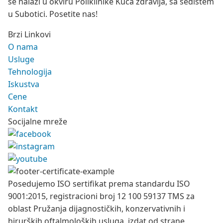
se nalazi u okviru Poliklinike Kuća zdravlja, sa sedištem
u Subotici. Posetite nas!
Brzi Linkovi
O nama
Usluge
Tehnologija
Iskustva
Cene
Kontakt
Socijalne mreže
Posedujemo ISO sertifikat prema standardu ISO
9001:2015, registracioni broj 12 100 59137 TMS za
oblast Pružanja dijagnostičkih, konzervativnih i
hirurških oftalmoloških usluga, izdat od strane