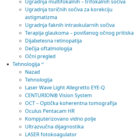
Ugradnja multifokalnih – trifokalnih sočiva
Ugradnja toričnih sočiva za korekciju
astigmatizma
Ugradnja faknih intraokularnih sočiva
Terapija glaukoma – povišenog očnog pritiska
Dijabetesna retinopatija
Dečija oftalmologija
Očni pregled
Tehnologija
Nazad
Tehnologija
Laser Wave Light Allegretto EYE-Q
CENTURION® Vision System
OCT – Optička koherentna tomografija
Oculus Pentacam HR
Kompjuterizovano vidno polje
Ultrazvučna dijagnostika
LASER fotokoagulator