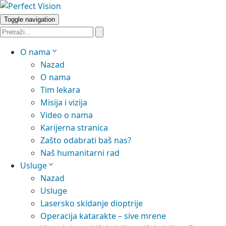
Toggle navigation
O nama
Nazad
O nama
Tim lekara
Misija i vizija
Video o nama
Karijerna stranica
Zašto odabrati baš nas?
Naš humanitarni rad
Usluge
Nazad
Usluge
Lasersko skidanje dioptrije
Operacija katarakte – sive mrene