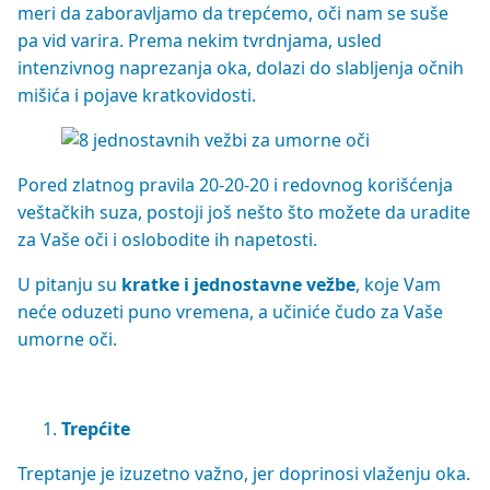
meri da zaboravljamo da trepćemo, oči nam se suše
pa vid varira. Prema nekim tvrdnjama, usled
intenzivnog naprezanja oka, dolazi do slabljenja očnih
mišića i pojave kratkovidosti.
Pored zlatnog pravila 20-20-20 i redovnog korišćenja
veštačkih suza, postoji još nešto što možete da uradite
za Vaše oči i oslobodite ih napetosti.
U pitanju su
kratke i jednostavne vežbe
, koje Vam
neće oduzeti puno vremena, a učiniće čudo za Vaše
umorne oči.
Trepćite
Treptanje je izuzetno važno, jer doprinosi vlaženju oka.