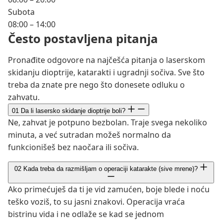
Subota
08:00 – 14:00
Često postavljena pitanja
Pronađite odgovore na najčešća pitanja o laserskom
skidanju dioptrije, katarakti i ugradnji sočiva. Sve što
treba da znate pre nego što donesete odluku o
zahvatu.
01
Da li lasersko skidanje dioptrije boli?
Ne, zahvat je potpuno bezbolan. Traje svega nekoliko
minuta, a već sutradan možeš normalno da
funkcionišeš bez naočara ili sočiva.
02
Kada treba da razmišljam o operaciji katarakte (sive mrene)?
Ako primećuješ da ti je vid zamućen, boje blede i noću
teško voziš, to su jasni znakovi. Operacija vraća
bistrinu vida i ne odlaže se kad se jednom