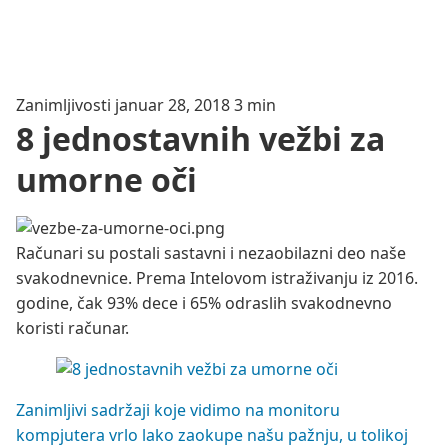
Zanimljivosti
januar 28, 2018
3 min
8 jednostavnih vežbi za
umorne oči
Računari su postali sastavni i nezaobilazni deo naše
svakodnevnice. Prema Intelovom istraživanju iz 2016.
godine, čak 93% dece i 65% odraslih svakodnevno
koristi računar.
Zanimljivi sadržaji koje vidimo na monitoru
kompjutera vrlo lako zaokupe našu pažnju, u tolikoj