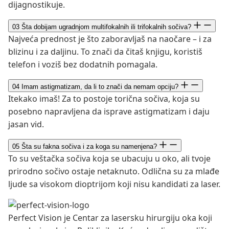
dijagnostikuje.
03
Šta dobijam ugradnjom multifokalnih ili trifokalnih sočiva?
Najveća prednost je što zaboravljaš na naočare – i za
blizinu i za daljinu. To znači da čitaš knjigu, koristiš
telefon i voziš bez dodatnih pomagala.
04
Imam astigmatizam, da li to znači da nemam opciju?
Itekako imaš! Za to postoje torična sočiva, koja su
posebno napravljena da isprave astigmatizam i daju
jasan vid.
05
Šta su fakna sočiva i za koga su namenjena?
To su veštačka sočiva koja se ubacuju u oko, ali tvoje
prirodno sočivo ostaje netaknuto. Odlična su za mlađe
ljude sa visokom dioptrijom koji nisu kandidati za laser.
Perfect Vision je Centar za lasersku hirurgiju oka koji