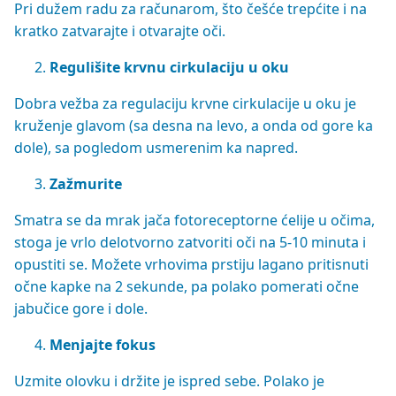
Pri dužem radu za računarom, što češće trepćite i na
kratko zatvarajte i otvarajte oči.
Regulišite krvnu cirkulaciju u oku
Dobra vežba za regulaciju krvne cirkulacije u oku je
kruženje glavom (sa desna na levo, a onda od gore ka
dole), sa pogledom usmerenim ka napred.
Zažmurite
Smatra se da mrak jača fotoreceptorne ćelije u očima,
stoga je vrlo delotvorno zatvoriti oči na 5-10 minuta i
opustiti se. Možete vrhovima prstiju lagano pritisnuti
očne kapke na 2 sekunde, pa polako pomerati očne
jabučice gore i dole.
Menjajte fokus
Uzmite olovku i držite je ispred sebe. Polako je