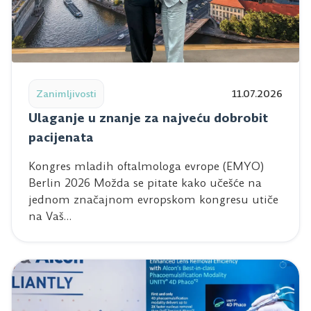
Read post: Ulaganje u znanje za najveću dobrobit pacij
Zanimljivosti
11.07.2026
Ulaganje u znanje za najveću dobrobit
pacijenata
Kongres mladih oftalmologa evrope (EMYO)
Berlin 2026 Možda se pitate kako učešće na
jednom značajnom evropskom kongresu utiče
na Vaš…