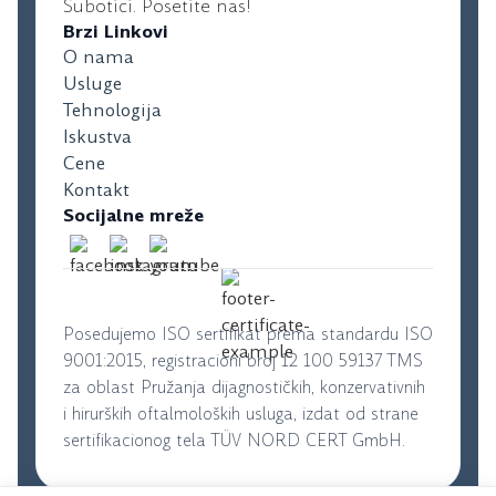
Subotici. Posetite nas!
Brzi Linkovi
O nama
Usluge
Tehnologija
Iskustva
Cene
Kontakt
Socijalne mreže
Posedujemo ISO sertifikat prema standardu ISO
9001:2015, registracioni broj 12 100 59137 TMS
za oblast Pružanja dijagnostičkih, konzervativnih
i hirurških oftalmoloških usluga, izdat od strane
sertifikacionog tela TÜV NORD CERT GmbH.