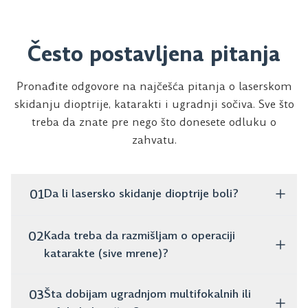
Često postavljena pitanja
Pronađite odgovore na najčešća pitanja o laserskom
skidanju dioptrije, katarakti i ugradnji sočiva. Sve što
treba da znate pre nego što donesete odluku o
zahvatu.
01
Da li lasersko skidanje dioptrije boli?
Ne, zahvat je potpuno bezbolan. Traje svega nekoliko
02
Kada treba da razmišljam o operaciji
minuta, a već sutradan možeš normalno da
katarakte (sive mrene)?
funkcionišeš bez naočara ili sočiva.
Ako primećuješ da ti je vid zamućen, boje blede i noću
03
Šta dobijam ugradnjom multifokalnih ili