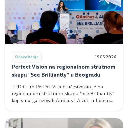
Read post: Perfect Vision na regionalnom stručnom skup
Obaveštenja
19.05.2026
Perfect Vision na regionalnom stručnom
skupu “See Brilliantly” u Beogradu
TL;DR Tim Perfect Vision učestvovao je na
regionalnom stručnom skupu “See Brilliantly”,
koji su organizovali Amicus i Alcon u hotelu…