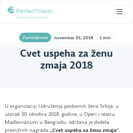
Toggl
Zanimljivosti
novembar 01, 2018
1 min
Cvet uspeha za ženu
zmaja 2018
U organizaciji Udruženja poslovnih žena Srbije, u
utorak 30. oktobra 2018. godine, u Operi i teatru
Madlenianum u Beogradu, održana je dodela
prestižnih nagrada
„Cvet uspeha za ženu zmaja“
.