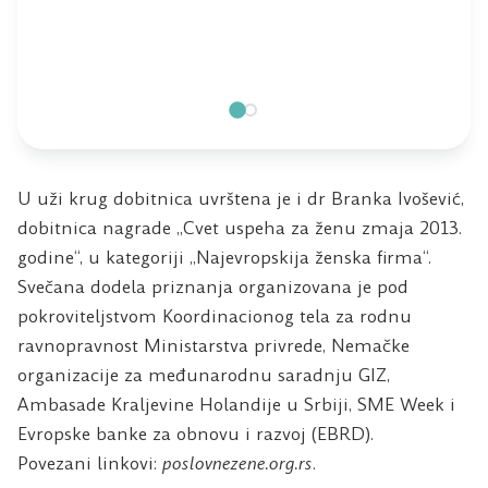
U uži krug dobitnica uvrštena je i dr Branka Ivošević,
dobitnica nagrade „Cvet uspeha za ženu zmaja 2013.
godine“, u kategoriji „Najevropskija ženska firma“.
Svečana dodela priznanja organizovana je pod
pokroviteljstvom Koordinacionog tela za rodnu
ravnopravnost Ministarstva privrede, Nemačke
organizacije za međunarodnu saradnju GIZ,
Ambasade Kraljevine Holandije u Srbiji, SME Week i
Evropske banke za obnovu i razvoj (EBRD).
Povezani linkovi:
poslovnezene.org.rs
.