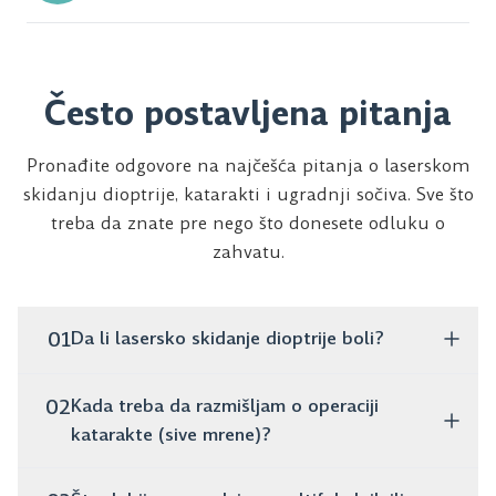
Često postavljena pitanja
Pronađite odgovore na najčešća pitanja o laserskom
skidanju dioptrije, katarakti i ugradnji sočiva. Sve što
treba da znate pre nego što donesete odluku o
zahvatu.
01
Da li lasersko skidanje dioptrije boli?
Ne, zahvat je potpuno bezbolan. Traje svega nekoliko
02
Kada treba da razmišljam o operaciji
minuta, a već sutradan možeš normalno da
katarakte (sive mrene)?
funkcionišeš bez naočara ili sočiva.