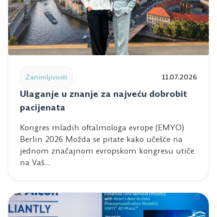
Read post: Ulaganje u znanje za najveću dobrobit pacij
Zanimljivosti
11.07.2026
Ulaganje u znanje za najveću dobrobit
pacijenata
Kongres mladih oftalmologa evrope (EMYO)
Berlin 2026 Možda se pitate kako učešće na
jednom značajnom evropskom kongresu utiče
na Vaš…