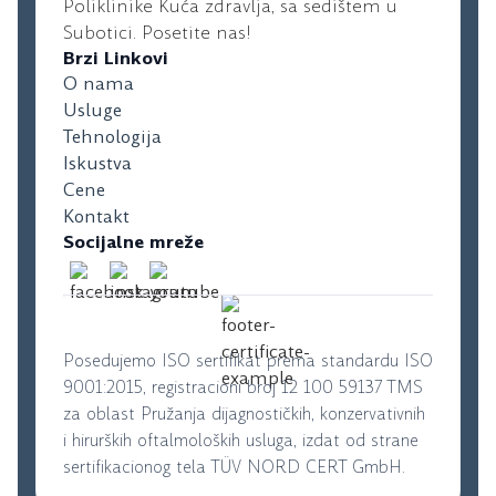
Poliklinike Kuća zdravlja, sa sedištem u
Subotici. Posetite nas!
Brzi Linkovi
O nama
Usluge
Tehnologija
Iskustva
Cene
Kontakt
Socijalne mreže
Posedujemo ISO sertifikat prema standardu ISO
9001:2015, registracioni broj 12 100 59137 TMS
za oblast Pružanja dijagnostičkih, konzervativnih
i hirurških oftalmoloških usluga, izdat od strane
sertifikacionog tela TÜV NORD CERT GmbH.