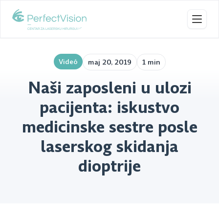
Toggl
Videó
maj 20, 2019
1 min
Naši zaposleni u ulozi
pacijenta: iskustvo
medicinske sestre posle
laserskog skidanja
dioptrije