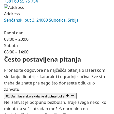
+381 60 55 75 754
Address
Senćanski put 3, 24000 Subotica, Srbija
Radni dani
08:00 – 20:00
Subota
08:00 – 14:00
Često postavljena pitanja
Pronađite odgovore na najčešća pitanja o laserskom
skidanju dioptrije, katarakti i ugradnji sočiva. Sve što
treba da znate pre nego što donesete odluku o
zahvatu.
01
Da li lasersko skidanje dioptrije boli?
Ne, zahvat je potpuno bezbolan. Traje svega nekoliko
minuta, a već sutradan možeš normalno da