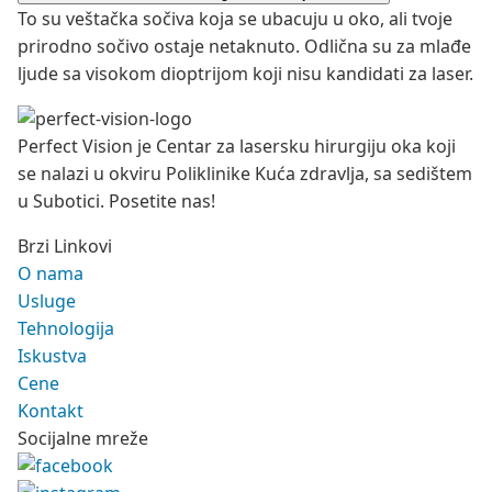
To su veštačka sočiva koja se ubacuju u oko, ali tvoje
prirodno sočivo ostaje netaknuto. Odlična su za mlađe
ljude sa visokom dioptrijom koji nisu kandidati za laser.
Perfect Vision je Centar za lasersku hirurgiju oka koji
se nalazi u okviru Poliklinike Kuća zdravlja, sa sedištem
u Subotici. Posetite nas!
Brzi Linkovi
O nama
Usluge
Tehnologija
Iskustva
Cene
Kontakt
Socijalne mreže