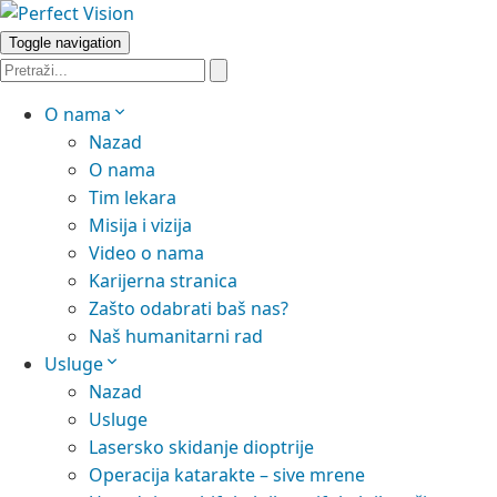
Toggle navigation
O nama
Nazad
O nama
Tim lekara
Misija i vizija
Video o nama
Karijerna stranica
Zašto odabrati baš nas?
Naš humanitarni rad
Usluge
Nazad
Usluge
Lasersko skidanje dioptrije
Operacija katarakte – sive mrene