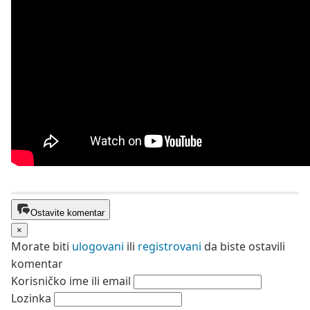
Ostavite komentar
×
Morate biti
ulogovani
ili
registrovani
da biste ostavili
komentar
Korisničko ime ili email
Lozinka