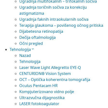
Ugradnja multifokalnih – trifokalnih sočiva
Ugradnja toričnih sočiva za korekciju
astigmatizma
Ugradnja faknih intraokularnih sočiva
Terapija glaukoma – povišenog očnog pritiska
Dijabetesna retinopatija
Dečija oftalmologija
Očni pregled
Tehnologija
Nazad
Tehnologija
Laser Wave Light Allegretto EYE-Q
CENTURION® Vision System
OCT – Optička koherentna tomografija
Oculus Pentacam HR
Kompjuterizovano vidno polje
Ultrazvučna dijagnostika
LASER fotokoagulator