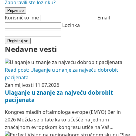
Zaboravili ste lozinku?
Prijavi se
Korisničko ime
Email
Lozinka
Registruj se
Nedavne vesti
Read post: Ulaganje u znanje za najveću dobrobit
pacijenata
Zanimljivosti
11.07.2026
Ulaganje u znanje za najveću dobrobit
pacijenata
Kongres mladih oftalmologa evrope (EMYO) Berlin
2026 Možda se pitate kako učešće na jednom
značajnom evropskom kongresu utiče na Vaš…