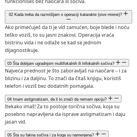
funkcionišeš bez naočara ili sočiva.
02
Kada treba da razmišljam o operaciji katarakte (sive mrene)?
Ako primećuješ da ti je vid zamućen, boje blede i noću
teško voziš, to su jasni znakovi. Operacija vraća
bistrinu vida i ne odlaže se kad se jednom
dijagnostikuje.
03
Šta dobijam ugradnjom multifokalnih ili trifokalnih sočiva?
Najveća prednost je što zaboravljaš na naočare – i za
blizinu i za daljinu. To znači da čitaš knjigu, koristiš
telefon i voziš bez dodatnih pomagala.
04
Imam astigmatizam, da li to znači da nemam opciju?
Itekako imaš! Za to postoje torična sočiva, koja su
posebno napravljena da isprave astigmatizam i daju
jasan vid.
05
Šta su fakna sočiva i za koga su namenjena?