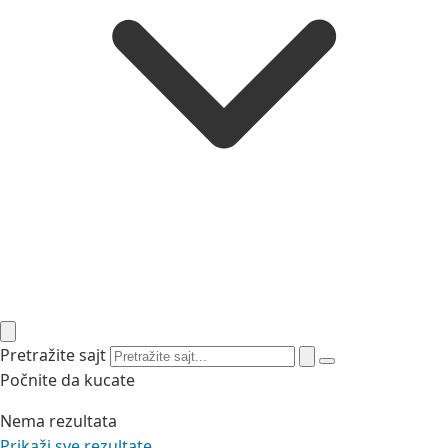
Pretražite sajt
Počnite da kucate
Nema rezultata
Prikaži sve rezultate