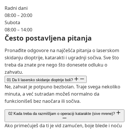
Radni dani
08:00 – 20:00
Subota
08:00 – 14:00
Često postavljena pitanja
Pronađite odgovore na najčešća pitanja o laserskom
skidanju dioptrije, katarakti i ugradnji sočiva. Sve što
treba da znate pre nego što donesete odluku o
zahvatu.
01
Da li lasersko skidanje dioptrije boli?
Ne, zahvat je potpuno bezbolan. Traje svega nekoliko
minuta, a već sutradan možeš normalno da
funkcionišeš bez naočara ili sočiva.
02
Kada treba da razmišljam o operaciji katarakte (sive mrene)?
Ako primećuješ da ti je vid zamućen, boje blede i noću