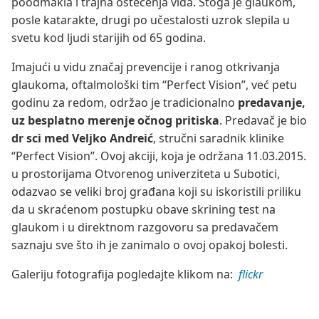
poodmakla i trajna oštećenja vida. Stoga je glaukom,
posle katarakte, drugi po učestalosti uzrok slepila u
svetu kod ljudi starijih od 65 godina.
Imajući u vidu značaj prevencije i ranog otkrivanja
glaukoma, oftalmološki tim “Perfect Vision”, već petu
godinu za redom, održao je tradicionalno
predavanje,
uz besplatno merenje očnog pritiska
. Predavač je bio
dr sci med Veljko Andreić
, stručni saradnik klinike
“Perfect Vision”. Ovoj akciji, koja je održana 11.03.2015.
u prostorijama Otvorenog univerziteta u Subotici,
odazvao se veliki broj građana koji su iskoristili priliku
da u skraćenom postupku obave skrining test na
glaukom i u direktnom razgovoru sa predavačem
saznaju sve što ih je zanimalo o ovoj opakoj bolesti.
Galeriju fotografija pogledajte klikom na:
flickr