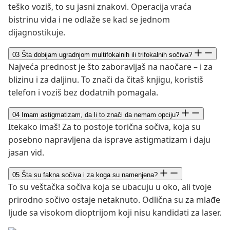
teško voziš, to su jasni znakovi. Operacija vraća
bistrinu vida i ne odlaže se kad se jednom
dijagnostikuje.
03
Šta dobijam ugradnjom multifokalnih ili trifokalnih sočiva?
Najveća prednost je što zaboravljaš na naočare – i za
blizinu i za daljinu. To znači da čitaš knjigu, koristiš
telefon i voziš bez dodatnih pomagala.
04
Imam astigmatizam, da li to znači da nemam opciju?
Itekako imaš! Za to postoje torična sočiva, koja su
posebno napravljena da isprave astigmatizam i daju
jasan vid.
05
Šta su fakna sočiva i za koga su namenjena?
To su veštačka sočiva koja se ubacuju u oko, ali tvoje
prirodno sočivo ostaje netaknuto. Odlična su za mlađe
ljude sa visokom dioptrijom koji nisu kandidati za laser.