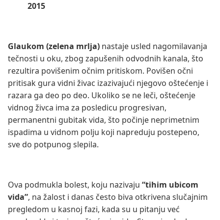
Glaukom (zelena mrlja)
nastaje usled nagomilavanja
tečnosti u oku, zbog zapušenih odvodnih kanala, što
rezultira povišenim očnim pritiskom. Povišen očni
pritisak gura vidni živac izazivajući njegovo oštećenje i
razara ga deo po deo. Ukoliko se ne leči, oštećenje
vidnog živca ima za posledicu progresivan,
permanentni gubitak vida, što počinje neprimetnim
ispadima u vidnom polju koji napreduju postepeno,
sve do potpunog slepila.
Ova podmukla bolest, koju nazivaju
“tihim ubicom
vida”
, na žalost i danas često biva otkrivena slučajnim
pregledom u kasnoj fazi, kada su u pitanju već