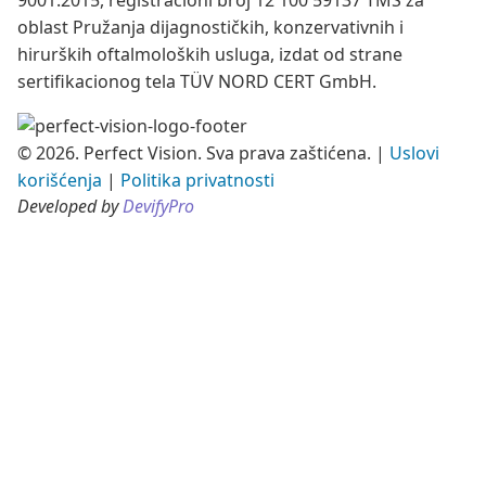
9001:2015, registracioni broj 12 100 59137 TMS za
oblast Pružanja dijagnostičkih, konzervativnih i
hirurških oftalmoloških usluga, izdat od strane
sertifikacionog tela TÜV NORD CERT GmbH.
© 2026. Perfect Vision. Sva prava zaštićena.
|
Uslovi
korišćenja
|
Politika privatnosti
Developed by
DevifyPro