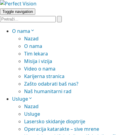
Toggle navigation
O nama
Nazad
O nama
Tim lekara
Misija i vizija
Video o nama
Karijerna stranica
Zašto odabrati baš nas?
Naš humanitarni rad
Usluge
Nazad
Usluge
Lasersko skidanje dioptrije
Operacija katarakte – sive mrene