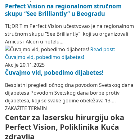
Perfect Vision na regionalnom stručnom
skupu “See Brilliantly” u Beogradu
TL;DR Tim Perfect Vision učestvovao je na regionalnom
stručnom skupu “See Brilliantly”, koji su organizovali
Amicus i Alcon u hotelu…
Read post:
Čuvajmo vid, pobedimo dijabetes!
Akcije
20.11.2025
Čuvajmo vid, pobedimo dijabetes!
Besplatni pregledi očnog dna povodom Svetskog dana
dijabetesa Povodom Svetskog dana borbe protiv
dijabetesa, koji se svake godine obeležava 13….
ZAKAŽITE TERMIN
Centar za lasersku hirurgiju oka
Perfect Vision, Poliklinika Kuća
zdravlja