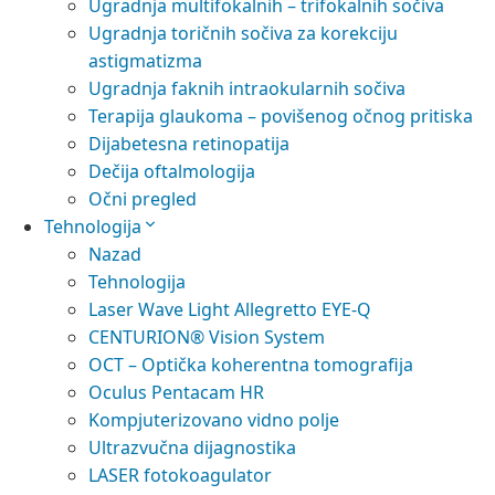
Ugradnja multifokalnih – trifokalnih sočiva
Ugradnja toričnih sočiva za korekciju
astigmatizma
Ugradnja faknih intraokularnih sočiva
Terapija glaukoma – povišenog očnog pritiska
Dijabetesna retinopatija
Dečija oftalmologija
Očni pregled
Tehnologija
Nazad
Tehnologija
Laser Wave Light Allegretto EYE-Q
CENTURION® Vision System
OCT – Optička koherentna tomografija
Oculus Pentacam HR
Kompjuterizovano vidno polje
Ultrazvučna dijagnostika
LASER fotokoagulator