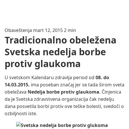
Obaveštenja
mart 12, 2015
2 min
Tradicionalno obeležena
Svetska nedelja borbe
protiv glaukoma
U svetskom Kalendaru zdravlja period od
08. do
14.03.2015.
ima poseban značaj jer se tada širom sveta
obeležava
Nedelja borbe protiv glaukoma
. Činjenica
da je Svetska zdravstvena organizacija čak nedelju
dana posvetila borbi protiv ove teške bolesti, svedoči o
ozbiljnosti iste.