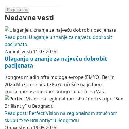
Registruj se
Nedavne vesti
Read post: Ulaganje u znanje za najveću dobrobit
pacijenata
Zanimljivosti
11.07.2026
Ulaganje u znanje za najveću dobrobit
pacijenata
Kongres mladih oftalmologa evrope (EMYO) Berlin
2026 Možda se pitate kako učešće na jednom
značajnom evropskom kongresu utiče na Vaš…
Read post: Perfect Vision na regionalnom stručnom
skupu “See Brilliantly” u Beogradu
Obaveštenja
19.05.2026