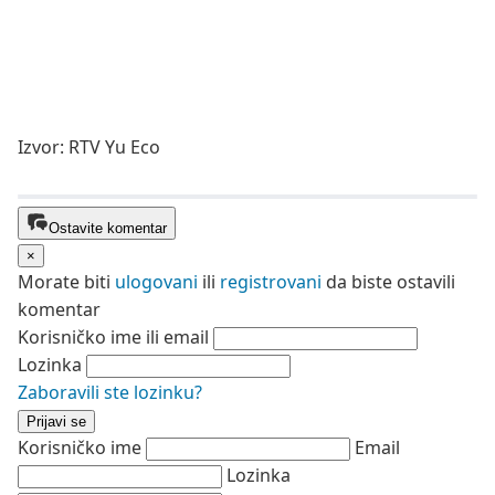
Izvor: RTV Yu Eco
Ostavite komentar
×
Morate biti
ulogovani
ili
registrovani
da biste ostavili
komentar
Korisničko ime ili email
Lozinka
Zaboravili ste lozinku?
Prijavi se
Korisničko ime
Email
Lozinka