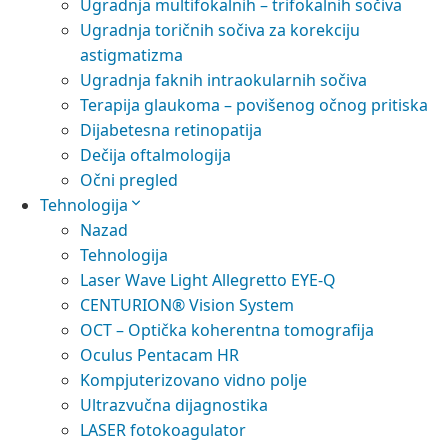
Ugradnja multifokalnih – trifokalnih sočiva
Ugradnja toričnih sočiva za korekciju
astigmatizma
Ugradnja faknih intraokularnih sočiva
Terapija glaukoma – povišenog očnog pritiska
Dijabetesna retinopatija
Dečija oftalmologija
Očni pregled
Tehnologija
Nazad
Tehnologija
Laser Wave Light Allegretto EYE-Q
CENTURION® Vision System
OCT – Optička koherentna tomografija
Oculus Pentacam HR
Kompjuterizovano vidno polje
Ultrazvučna dijagnostika
LASER fotokoagulator