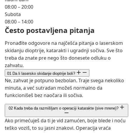
08:00 – 20:00
Subota
08:00 – 14:00
Često postavljena pitanja
Pronađite odgovore na najčešća pitanja o laserskom
skidanju dioptrije, katarakti i ugradnji sočiva. Sve što
treba da znate pre nego što donesete odluku o
zahvatu.
01
Da li lasersko skidanje dioptrije boli?
Ne, zahvat je potpuno bezbolan. Traje svega nekoliko
minuta, a već sutradan možeš normalno da
funkcionišeš bez naočara ili sočiva.
02
Kada treba da razmišljam o operaciji katarakte (sive mrene)?
Ako primećuješ da ti je vid zamućen, boje blede i noću
teško voziš, to su jasni znakovi. Operacija vraća