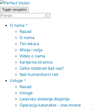
Toggle navigation
O nama
Nazad
O nama
Tim lekara
Misija i vizija
Video o nama
Karijerna stranica
Zašto odabrati baš nas?
Naš humanitarni rad
Usluge
Nazad
Usluge
Lasersko skidanje dioptrije
Operacija katarakte – sive mrene