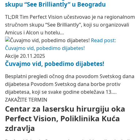
skupu “See Brilliantly” u Beogradu
TL;DR Tim Perfect Vision učestvovao je na regionalnom
stručnom skupu “See Brilliantly”, koji su organizovali
Amicus i Alcon u hotelu…
Read post:
Čuvajmo vid, pobedimo dijabetes!
Akcije
20.11.2025
Čuvajmo vid, pobedimo dijabetes!
Besplatni pregledi očnog dna povodom Svetskog dana
dijabetesa Povodom Svetskog dana borbe protiv
dijabetesa, koji se svake godine obeležava 13….
ZAKAŽITE TERMIN
Centar za lasersku hirurgiju oka
Perfect Vision, Poliklinika Kuća
zdravlja