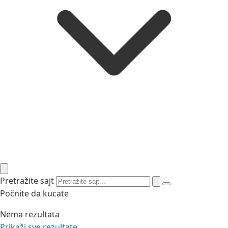
Pretražite sajt
Počnite da kucate
Nema rezultata
Prikaži sve rezultate