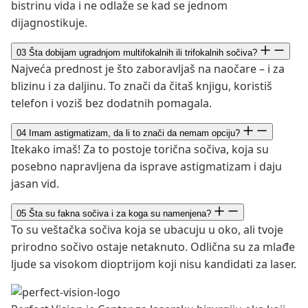
bistrinu vida i ne odlaže se kad se jednom
dijagnostikuje.
03
Šta dobijam ugradnjom multifokalnih ili trifokalnih sočiva?
Najveća prednost je što zaboravljaš na naočare – i za
blizinu i za daljinu. To znači da čitaš knjigu, koristiš
telefon i voziš bez dodatnih pomagala.
04
Imam astigmatizam, da li to znači da nemam opciju?
Itekako imaš! Za to postoje torična sočiva, koja su
posebno napravljena da isprave astigmatizam i daju
jasan vid.
05
Šta su fakna sočiva i za koga su namenjena?
To su veštačka sočiva koja se ubacuju u oko, ali tvoje
prirodno sočivo ostaje netaknuto. Odlična su za mlađe
ljude sa visokom dioptrijom koji nisu kandidati za laser.