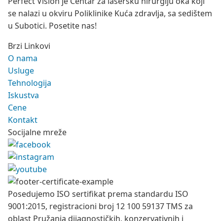
Perfect Vision je Centar za lasersku hirurgiju oka koji
se nalazi u okviru Poliklinike Kuća zdravlja, sa sedištem
u Subotici. Posetite nas!
Brzi Linkovi
O nama
Usluge
Tehnologija
Iskustva
Cene
Kontakt
Socijalne mreže
Posedujemo ISO sertifikat prema standardu ISO
9001:2015, registracioni broj 12 100 59137 TMS za
oblast Pružanja dijagnostičkih, konzervativnih i