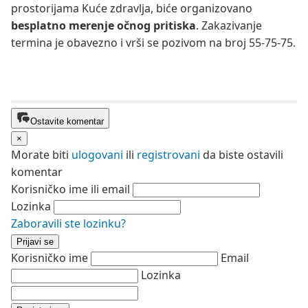
prostorijama Kuće zdravlja, biće organizovano
besplatno merenje očnog pritiska
. Zakazivanje
termina je obavezno i vrši se pozivom na broj 55-75-75.
Ostavite komentar
×
Morate biti
ulogovani
ili
registrovani
da biste ostavili
komentar
Korisničko ime ili email
Lozinka
Zaboravili ste lozinku?
Prijavi se
Korisničko ime
Email
Lozinka