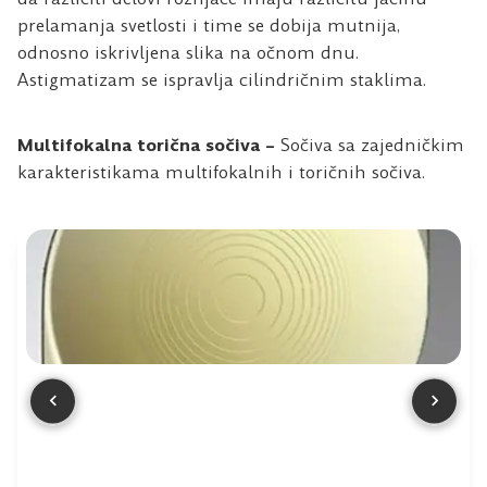
prelamanja svetlosti i time se dobija mutnija,
odnosno iskrivljena slika na očnom dnu.
Astigmatizam se ispravlja cilindričnim staklima.
Multifokalna torična sočiva –
Sočiva sa zajedničkim
karakteristikama multifokalnih i toričnih sočiva.