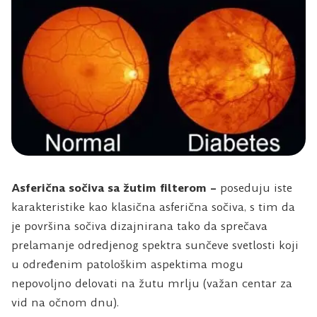
Asferična sočiva sa žutim filterom –
poseduju iste
karakteristike kao klasična asferična sočiva, s tim da
je površina sočiva dizajnirana tako da sprečava
prelamanje odredjenog spektra sunčeve svetlosti koji
u određenim patološkim aspektima mogu
nepovoljno delovati na žutu mrlju (važan centar za
vid na očnom dnu).