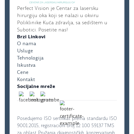
Perfect Vision je Centar za lasersku
hirurgiju oka koji se nalazi u okviru
Poliklinike Kuća zdravlja, sa sedištem u
Subotici. Posetite nas!
Brzi Linkovi
O nama
Usluge
Tehnologija
Iskustva
Cene
Kontakt
Socijalne mreže
Posedujemo ISO sertifikat prema standardu ISO
9001:2015, registracioni broj 12 100 59137 TMS
za oblast Pružanja dijagnostičkih, konzervativnih