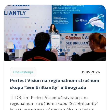
Read post: Perfect Vision na regionalnom stručnom skup
Obaveštenja
19.05.2026
Perfect Vision na regionalnom stručnom
skupu “See Brilliantly” u Beogradu
TL;DR Tim Perfect Vision učestvovao je na
regionalnom stručnom skupu “See Brilliantly”,
koji su organizovali Amicus i Alcon u hotelu…