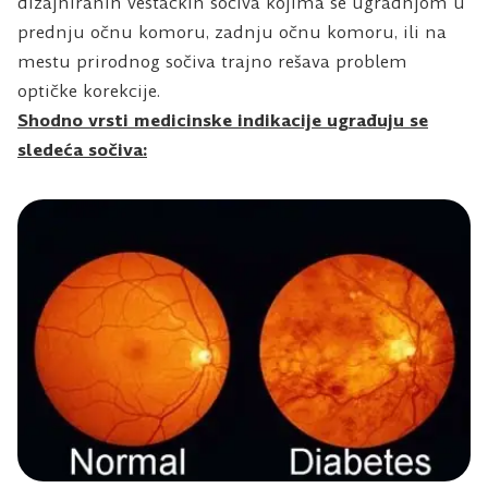
dizajniranih veštačkih sočiva kojima se ugradnjom u
prednju očnu komoru, zadnju očnu komoru, ili na
mestu prirodnog sočiva trajno rešava problem
optičke korekcije.
Shodno vrsti medicinske indikacije ugrađuju se
sledeća sočiva: