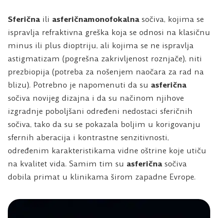
Sferična
ili
asferična
monofokalna
sočiva, kojima se
ispravlja refraktivna greška koja se odnosi na klasičnu
minus ili plus dioptriju, ali kojima se ne ispravlja
astigmatizam (pogrešna zakrivljenost roznjače), niti
prezbiopija (potreba za nošenjem naočara za rad na
blizu). Potrebno je napomenuti da su
asferična
sočiva novijeg dizajna i da su načinom njihove
izgradnje poboljšani određeni nedostaci sferičnih
sočiva, tako da su se pokazala boljim u korigovanju
sfernih aberacija i kontrastne senzitivnosti,
određenim karakteristikama vidne oštrine koje utiču
na kvalitet vida. Samim tim su
asferična
sočiva
dobila primat u klinikama širom zapadne Evrope.