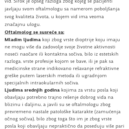
vid. Širok je opseg razloga zbog kojeg se pacijenti
javljaju svom oftalmologu sa namerom poboljšanja
svog kvaliteta života, u kojem vid ima veoma
značajnu ulogu.
Oftalmolog se susreće sa:
Mladim ljudima
koji zbog vrste dioptrije koju imaju
ne mogu više da zadovolje svoje životne aktivnosti
noseći naočare ili kontaktna sočiva, bilo iz estetskih
razloga, vrste profesije kojom se bave, ili je pak sa
medicinske strane indikovano rešavanje refraktivne
greške putem laserskih metoda ili ugradnjom
specijalnih intraokularnih sočiva.
Ljudima srednjih godina
kojima za vrstu posla koji
obavljaju potrebno trajno rešenje dobrog vida na
blizinu i daljinu, a javili su se oftalmologu zbog
prevremeno nastale patološke katarakte (zamućenja
očnog sočiva), bilo zbog toga što im je zbog vrste
posla koji obavljaju nepraktično da poseduju više pari