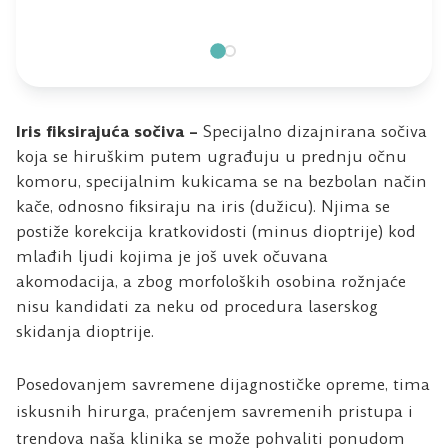
Iris fiksirajuća sočiva –
Specijalno dizajnirana sočiva
koja se hiruškim putem ugrađuju u prednju očnu
komoru, specijalnim kukicama se na bezbolan način
kače, odnosno fiksiraju na iris (dužicu). Njima se
postiže korekcija kratkovidosti (minus dioptrije) kod
mlađih ljudi kojima je još uvek očuvana
akomodacija, a zbog morfoloških osobina rožnjaće
nisu kandidati za neku od procedura laserskog
skidanja dioptrije.
Posedovanjem savremene dijagnostičke opreme, tima
iskusnih hirurga, praćenjem savremenih pristupa i
trendova naša klinika se može pohvaliti ponudom