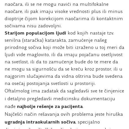
naočara, ili se ne mogu navići na multifokalne
naočare, ili pak imaju visoke vrednosti plus ili minus
dioptrije čijom korekcijom naočarima ili kontaktnim
sočivama nisu zadovoljni.
Starijom populacijom ljudi
kod kojih nastaje tzv.
senilna (staračka) katarakta, zamućenje našeg
prirodnog sočiva koji može biti izraženo u toj meri da
ljudi vide maglovito, ili da imaju pojačanu osetljivost
na svetlost, ili da to zamućenje bude do te mere da
ne mogu sa sigurnošću da se kreću kroz prostor, ili u
najgorim slučajevima da vidna oštrina bude svedena
na osećaj postojanja svetlosti u prostoriji.
Oftalmolog ima zadatak da sagledavši sve te činjenice
i detaljno pregledavši medicinsku dokumentaciju
nađe
najbolje rešenje za pacijenta
.
Najčešći način rešavanja ovih problema jeste hiruška
ugradnja intraokularnih sočiva
, specijalno