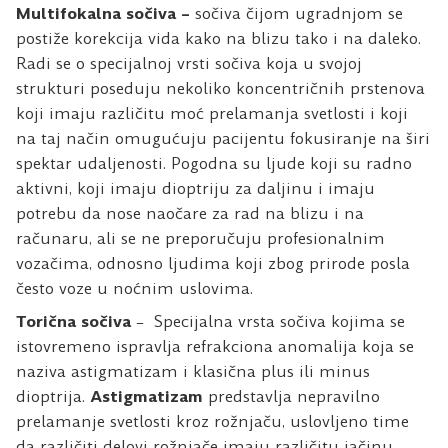
Multifokalna sočiva –
sočiva čijom ugradnjom se
postiže korekcija vida kako na blizu tako i na daleko.
Radi se o specijalnoj vrsti sočiva koja u svojoj
strukturi poseduju nekoliko koncentričnih prstenova
koji imaju različitu moć prelamanja svetlosti i koji
na taj način omugućuju pacijentu fokusiranje na širi
spektar udaljenosti. Pogodna su ljude koji su radno
aktivni, koji imaju dioptriju za daljinu i imaju
potrebu da nose naočare za rad na blizu i na
računaru, ali se ne preporučuju profesionalnim
vozačima, odnosno ljudima koji zbog prirode posla
često voze u noćnim uslovima.
Torična sočiva
– Specijalna vrsta sočiva kojima se
istovremeno ispravlja refrakciona anomalija koja se
naziva astigmatizam i klasična plus ili minus
dioptrija.
Astigmatizam
predstavlja nepravilno
prelamanje svetlosti kroz rožnjaču, uslovljeno time
da različiti delovi rožnjače imaju različitu jačinu