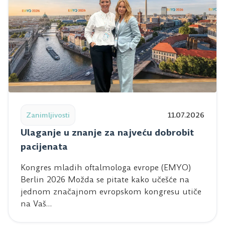
Read post: Ulaganje u znanje za najveću dobrobit pacij
Zanimljivosti
11.07.2026
Ulaganje u znanje za najveću dobrobit
pacijenata
Kongres mladih oftalmologa evrope (EMYO)
Berlin 2026 Možda se pitate kako učešće na
jednom značajnom evropskom kongresu utiče
na Vaš…