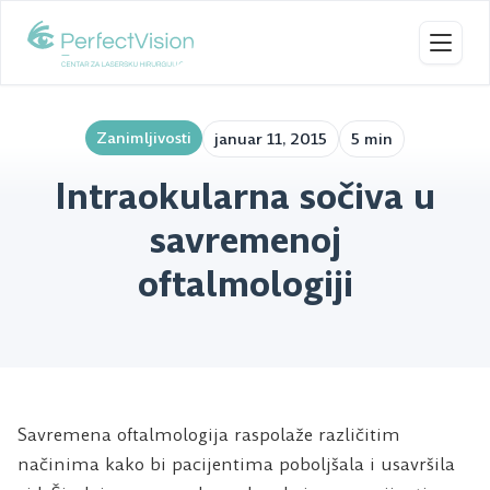
Toggl
Zanimljivosti
januar 11, 2015
5 min
Intraokularna sočiva u
savremenoj
oftalmologiji
Savremena oftalmologija raspolaže različitim
načinima kako bi pacijentima poboljšala i usavršila