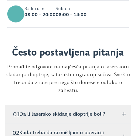
Radni dani
Subota
08:00 – 20:00
08:00 – 14:00
Često postavljena pitanja
Pronađite odgovore na najčešća pitanja o laserskom
skidanju dioptrije, katarakti i ugradnji sočiva. Sve što
treba da znate pre nego što donesete odluku o
zahvatu.
01
Da li lasersko skidanje dioptrije boli?
Ne, zahvat je potpuno bezbolan. Traje svega nekoliko
02
Kada treba da razmišljam o operaciji